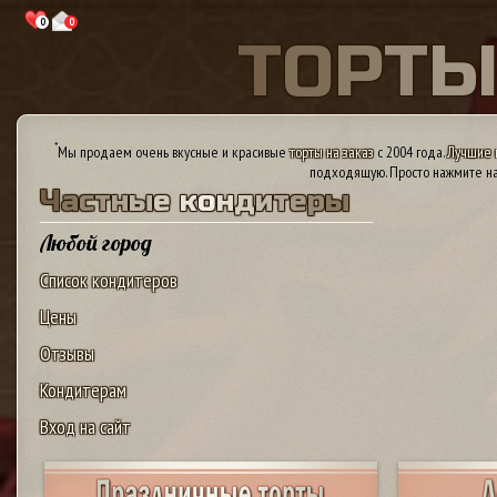
0
0
Т
О
Р
Т
*
Мы продаем очень вкусные и красивые
торты на заказ
с 2004 года.
Лучшие 
подходящую. Просто нажмите на
Ч
а
с
т
н
ы
е
к
о
н
д
и
т
е
р
ы
Любой город
Список кондитеров
Цены
Отзывы
Кондитерам
Вход на сайт