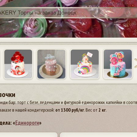
вочки
энди бар: торт с безе, леденцами и фигуркой единорожки, капкейки в соот
заказе в нашей кондитерской:
от
1300
руб/кг
. Вес от
2 кг
.
дела: «
Единороги
»