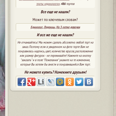
торты «единороги»
.
486
тортов
Все еще не нашли?
Может по ключевым словам?
Единорог
,
Леденцы
,
На 3-летие девочки
И все же еще не нашли?
Не отчаивайтесь! Мы можем сделать абсолютно любой торт на
заказ. Поэтому если в увиденном на фото торте Вам не
понравилась надпись, цвет, количество ярусов, расположение
или размер фигурок - не переживайте! Нажмите на кнопку
"заказать" и в поле "Пожелания" укажите на те изменения,
которые Вы хотели бы внести в понравившийся Вам торт.
Не можете купить? Намекните друзьям!