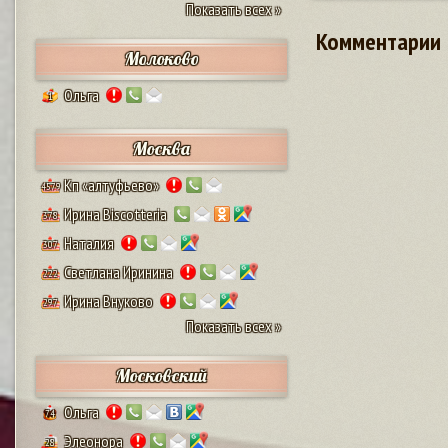
Показать всех »
Комментарии
Молоково
Ольга
1
Москва
Кп «алтуфьево»
4579
Ирина Biscotteria
378
Наталия
307
Светлана Иринина
222
Ирина Внуково
297
Показать всех »
Московский
Ольга
74
Элеонора
28