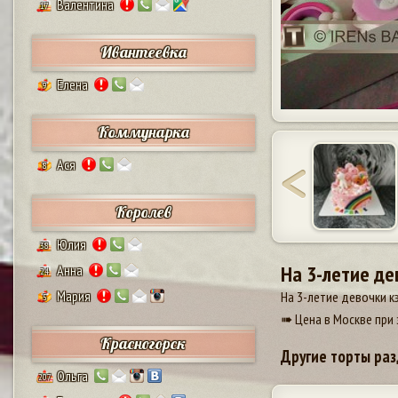
Валентина
17
Ивантеевка
Елена
9
Коммунарка
Ася
8
Королев
Юлия
38
На 3-летие де
Анна
24
Мария
На 3-летие девочки к
5
➠ Цена в Москве при 
Красногорск
Другие торты раз
Ольга
207