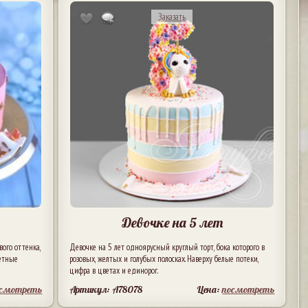
Заказать
Девочке на 5 лет
ого оттенка,
Девочке на 5 лет одноярусный круглый торт, бока которого в
ветные
розовых, желтых и голубых полосках. Наверху белые потеки,
цифра в цветах и единорог.
осмотреть
Артикул: A78078
Цена:
посмотреть