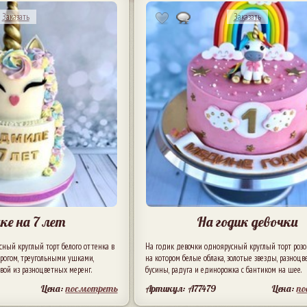
Заказать
Заказать
ке на 7 лет
На годик девочки
сный круглый торт белого оттенка в
На годик девочки одноярусный круглый торт розов
 рогом, треугольными ушками,
на котором белые облака, золотые звезды, разноц
вой из разноцветных меренг.
бусины, радуга и единорожка с бантиком на шее.
Цена:
посмотреть
Артикул: A77479
Цена:
п