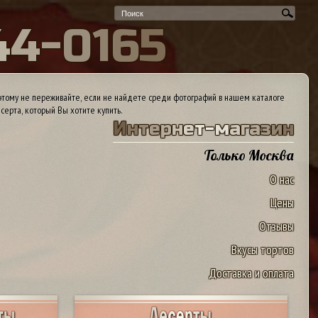
4
4
-
0
1
6
5
тому не переживайте, если не найдете среди фотографий в нашем каталоге
серта, который Вы хотите купить.
И
н
т
е
р
н
е
т
-
м
а
г
а
з
и
н
Только Москва
О нас
Цены
Отзывы
Вкусы тортов
Доставка и оплата