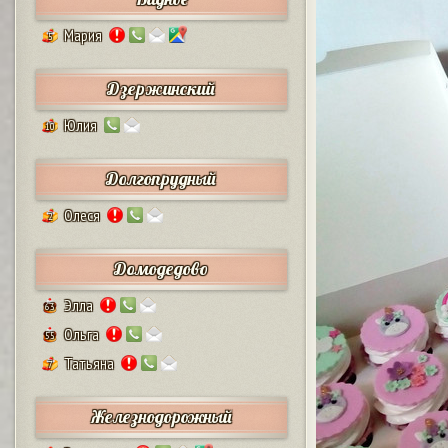
Мария
5
Дзержинский
Юлия
10
Долгопрудный
Олеся
2
Домодедово
Элла
63
Ольга
55
Татьяна
7
Железнодорожный