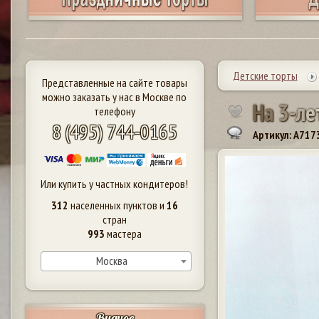
Детские торты
Представленные на сайте товары
можно заказать у нас в Москве по
Н
а
3
-
л
е
телефону
8 (495) 744-0165
Артикул: A717
Или купить у частных кондитеров!
312
населенных пунктов и
16
стран
993
мастера
Москва
Видное