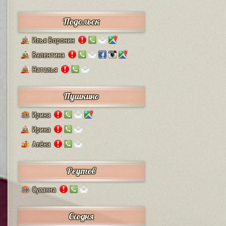
Подольск
Илья Воронин
37
Валентина
14
Наталья
13
Пушкино
Ирина
125
Ирина
12
Алёна
4
Реутов
Сусанна
110
Сходня