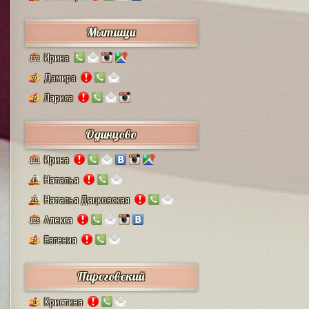
Мытищи
Ирина
132
Дамира
9
Лариса
2
Одинцово
Ирина
111
Наталья
41
Наталья Дацковская
25
Алекса
128
Евгения
2
Пироговский
Кристина
1