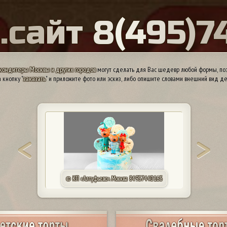
Ы
.
с
а
й
т
8
(
4
9
5
)
7
кондитеры Москвы и других городов
могут сделать для Вас шедевр любой формы, поэ
 кнопку "
заказать
" и приложите фото или эскиз, либо опишите словами внешний вид де
© КП «Алтуфьево». Москва 84957440165