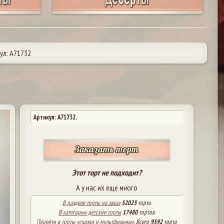
ул: А71732
Артикул: A71732.
Заказать торт
Этот торт не подходит?
А у нас их еще много
В разделе торты на заказ
52023
торта
В категории детские торты
17480
тортов
Перейти в торты «сказки и мультфильмы»
. Всего
9592
торта