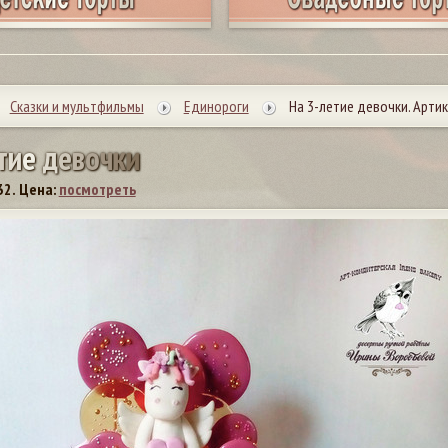
Сказки и мультфильмы
Единороги
На 3-летие девочки. Артик
т
и
е
д
е
в
о
ч
к
и
32.
Цена:
посмотреть