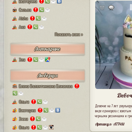
Екатерина
43
Сильва
64
Aisha
29
Аня
19
Показать всех »
Лыткарино
Эля
23
Люберцы
Елена Валентиновна Елисеева
101
Девоч
Ольга
47
Девочке на 7 лет двухъяру
Виктория
виде единорога с золотым
8
черными ресничками и гри
Эмма
7
Артикул: A77481
Ольга
9