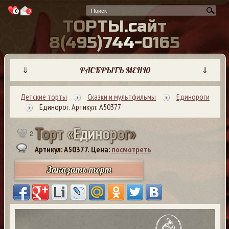
0
0
Т
О
Р
Т
Ы
.
с
а
й
т
8
(
4
9
5
)
7
4
4
-
0
1
6
5
⇓
РАСКРЫТЬ МЕНЮ
⇓
Детские торты
Сказки и мультфильмы
Единороги
Единорог. Артикул: А50377
Т
о
р
т
«
Е
д
и
н
о
р
о
г
»
2
Артикул: A50377.
Цена:
посмотреть
Заказать торт