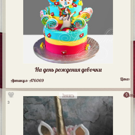
На день рождения девочки
Цена:
Артикул: A76069
посмо
Заказать
3