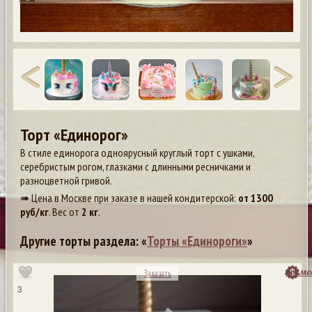
Торт «Единорог»
В стиле единорога одноярусный круглый торт с ушками,
серебристым рогом, глазками с длинными ресничками и
разноцветной гривой.
➠ Цена в Москве при заказе в нашей кондитерской:
от
1300
руб/кг
. Вес от
2 кг
.
Другие торты раздела: «
Торты «Единороги»
»
посмо
Заказать
3