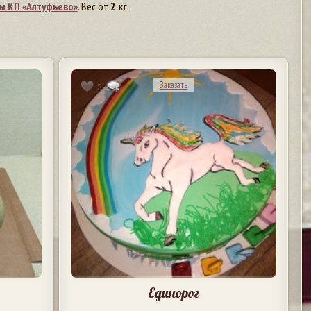
ы КП «Алтуфьево»
. Вес от
2 кг
.
Заказать
3
Единорог