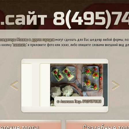
Ы
.
с
а
й
т
8
(
4
9
5
)
7
кондитеры Москвы и других городов
могут сделать для Вас шедевр любой формы, поэ
 кнопку "
заказать
" и приложите фото или эскиз, либо опишите словами внешний вид де
© Анастасия. Тверь 89109378828