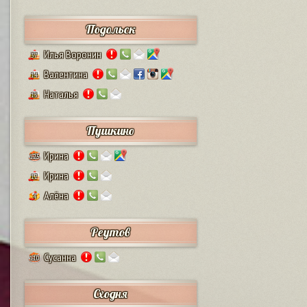
Подольск
Илья Воронин
37
Валентина
14
Наталья
13
Пушкино
Ирина
125
Ирина
12
Алёна
4
Реутов
Сусанна
110
Сходня