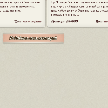
 один ярус, круглый, белого оттенка.
Торт "Единорог" на день рождения девочки, выпо
глазки и грива из разноцветных
ярус и круглым. Наверху ушки, длинный рог и раз
с поздравлениями.
грива. На боку реснички. Отдельно надпись с указ
и возраста именинницы.
Цена:
посмотреть
Артикул: A54639
Цена:
п
Добавить комментарий