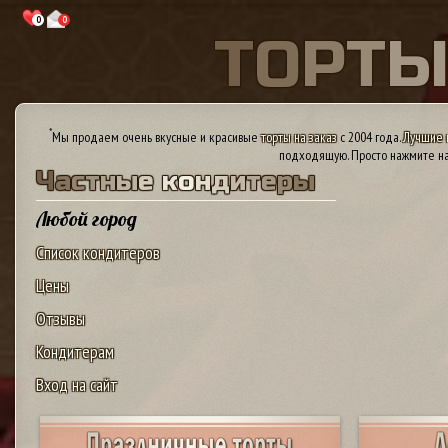
0
0
Т
О
Р
Т
*
Мы продаем очень вкусные и красивые
торты на заказ
с 2004 года.
Лучшие 
подходящую. Просто нажмите на
Ч
а
с
т
н
ы
е
к
о
н
д
и
т
е
р
ы
Любой город
Список кондитеров
Цены
Отзывы
Кондитерам
Вход на сайт