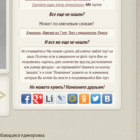
Смотрите наши торты «единороги»
.
486
тортов
Все еще не нашли?
Может по ключевым словам?
Единорог
,
Девочке на 7 лет
,
Торт с единорогом
,
Радуга
И все же еще не нашли?
Не отчаивайтесь! Мы можем сделать абсолютно любой торт на
заказ. Поэтому если в увиденном на фото торте Вам не
понравилась надпись, цвет, количество ярусов, расположение
или размер фигурок - не переживайте! Нажмите на кнопку
"заказать" и в поле "Пожелания" укажите на те изменения,
которые Вы хотели бы внести в понравившийся Вам торт.
Не можете купить? Намекните друзьям!
улыбающаяся единорожка.