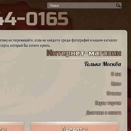
4
4
-
0
1
6
5
тому не переживайте, если не найдете среди фотографий в нашем каталоге
серта, который Вы хотите купить.
И
н
т
е
р
н
е
т
-
м
а
г
а
з
и
н
Только Москва
О нас
Цены
Отзывы
Вкусы тортов
Доставка и оплата