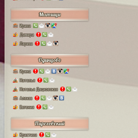
Мытищи
Ирина
132
Дамира
9
Лариса
2
Одинцово
Ирина
111
Наталья
41
Наталья Дацковская
25
Алекса
128
Евгения
2
Пироговский
Кристина
1