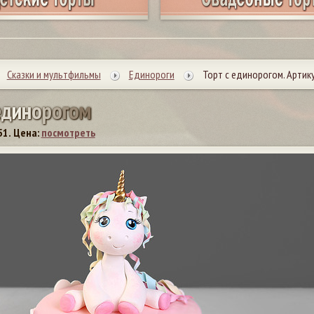
Сказки и мультфильмы
Единороги
Торт с единорогом. Артику
е
д
и
н
о
р
о
г
о
м
51.
Цена:
посмотреть