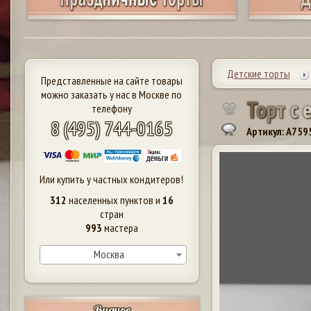
Детские торты
Представленные на сайте товары
можно заказать у нас в Москве по
Т
о
р
т
с
телефону
8 (495) 744-0165
Артикул: A759
Или купить у частных кондитеров!
312
населенных пунктов и
16
стран
993
мастера
Москва
Видное