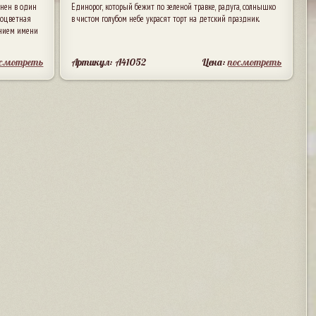
лнен в один
Единорог, который бежит по зеленой травке, радуга, солнышко
ноцветная
в чистом голубом небе украсят торт на детский праздник.
анием имени
осмотреть
Артикул: A41052
Цена:
посмотреть