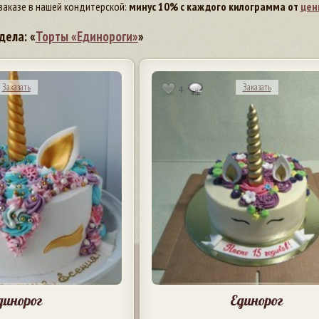
заказе в нашей кондитерской:
минус 10% с каждого килограмма от
цен
дела: «
Торты «Единороги»
»
Заказать
Заказать
4
динорог
Единорог