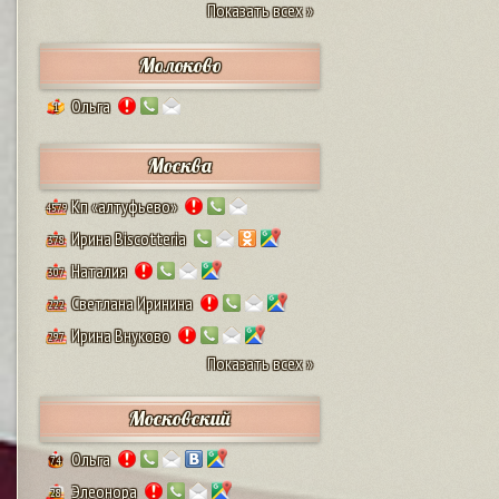
Показать всех »
Молоково
Ольга
1
Москва
Кп «алтуфьево»
4579
Ирина Biscotteria
378
Наталия
307
Светлана Иринина
222
Ирина Внуково
297
Показать всех »
Московский
Ольга
74
Элеонора
28