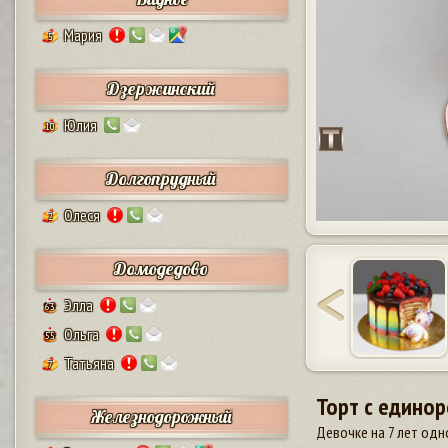
Мария
5
Дзержинский
Юлия
10
Долгопрудный
Олеся
2
Домодедово
Элла
63
Ольга
55
Татьяна
7
Торт с едино
Железнодорожный
Девочке на 7 лет одн