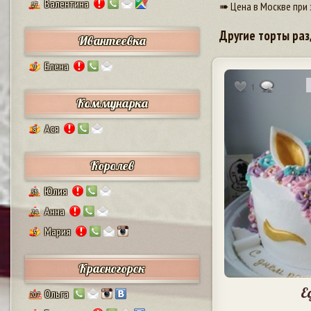
Валентина
➠ Цена в Москве при 
17
Другие торты раз
Ивантеевка
Елена
9
1
Коммунарка
Ася
8
Королев
Юлия
38
Анна
24
Мария
5
Красногорск
Е
Ольга
207