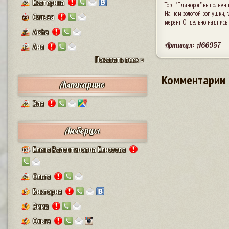
Екатерина
43
Торт "Единорог" выполнен в
На нем золотой рог, ушки, 
Сильва
64
меренг. Отдельно надпись 
Aisha
29
Артикул: A66957
Аня
19
Показать всех »
Комментарии
Лыткарино
Эля
23
Люберцы
Елена Валентиновна Елисеева
101
Ольга
47
Виктория
8
Эмма
7
Ольга
9