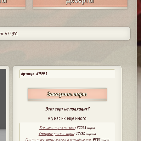
л: А75951
Артикул: A75951.
Заказать торт
Этот торт не подходит?
А у нас их еще много
Все наши торты на заказ
.
52023
торта
Смотрите детские торты
.
17480
тортов
Смотрите все торты «сказки и мультфильмы»
.
9592
торта