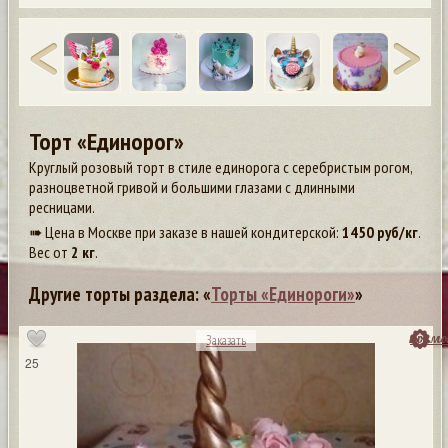
Торт «Единорог»
Круглый розовый торт в стиле единорога с серебристым рогом,
разноцветной гривой и большими глазами с длинными
ресницами.
➠ Цена в Москве при заказе в нашей кондитерской:
1450
руб/кг
.
Вес от
2 кг
.
Другие торты раздела: «
Торты «Единороги»
»
посмо
Заказать
25