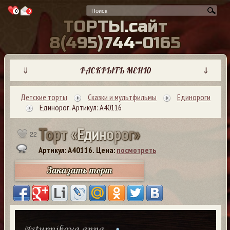
0
0
Т
О
Р
Т
Ы
.
с
а
й
т
8
(
4
9
5
)
7
4
4
-
0
1
6
5
⇓
РАСКРЫТЬ МЕНЮ
⇓
Детские торты
Сказки и мультфильмы
Единороги
Единорог. Артикул: А40116
Т
о
р
т
«
Е
д
и
н
о
р
о
г
»
22
Артикул: A40116.
Цена:
посмотреть
Заказать торт