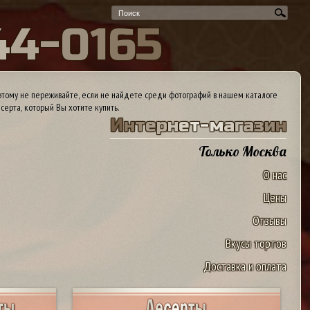
4
4
-
0
1
6
5
тому не переживайте, если не найдете среди фотографий в нашем каталоге
серта, который Вы хотите купить.
И
н
т
е
р
н
е
т
-
м
а
г
а
з
и
н
Только Москва
О нас
Цены
Отзывы
Вкусы тортов
Доставка и оплата