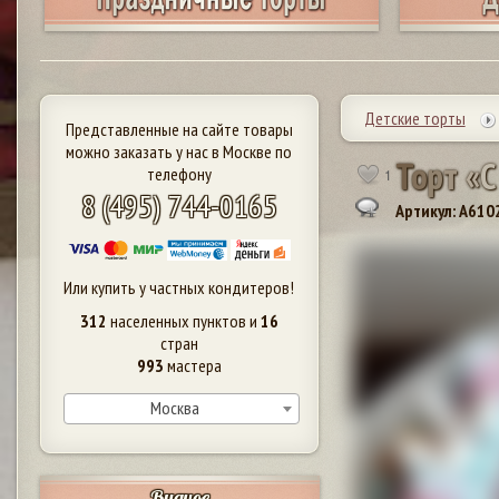
Детские торты
Представленные на сайте товары
можно заказать у нас в Москве по
Т
о
р
т
«
С
телефону
1
8 (495) 744-0165
Артикул: A610
Или купить у частных кондитеров!
312
населенных пунктов и
16
стран
993
мастера
Москва
Видное