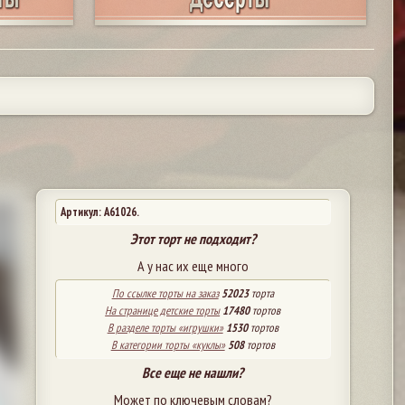
Артикул: A61026.
Этот торт не подходит?
А у нас их еще много
По ссылке торты на заказ
52023
торта
На странице детские торты
17480
тортов
В разделе торты «игрушки»
1530
тортов
В категории торты «куклы»
508
тортов
Все еще не нашли?
Может по ключевым словам?