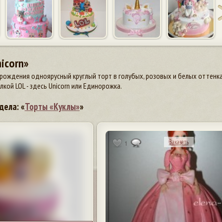
nicorn»
рождения одноярусный круглый торт в голубых, розовых и белых оттенка
кой LOL - здесь Unicorn или Единорожка.
дела: «
Торты «Куклы»
»
Заказать
1