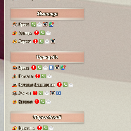
Мытищи
Ирина
132
Дамира
9
Лариса
2
Одинцово
Ирина
111
Наталья
41
Наталья Дацковская
25
Алекса
128
Евгения
2
Пироговский
Кристина
1