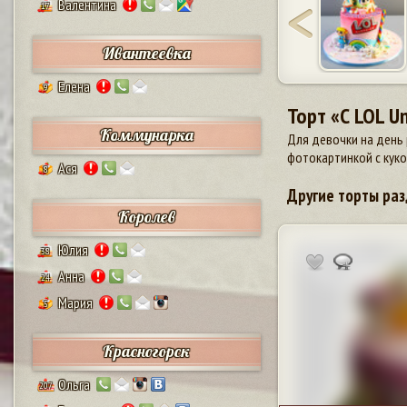
Валентина
17
Ивантеевка
Елена
9
Торт «С LOL U
Коммунарка
Для девочки на день 
фотокартинкой с кукол
Ася
8
Другие торты раз
Королев
Юлия
38
Анна
24
Мария
5
Красногорск
Ольга
207