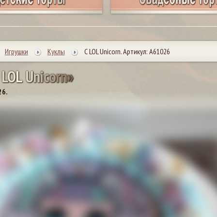
Игрушки
Куклы
С LOL Unicorn. Артикул: А61026
L
O
L
U
n
i
c
o
r
n
»
26.