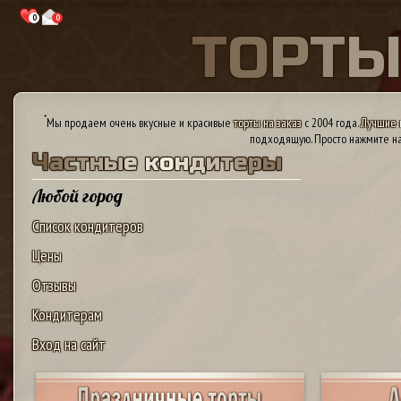
0
0
Т
О
Р
Т
*
Мы продаем очень вкусные и красивые
торты на заказ
с 2004 года.
Лучшие 
подходящую. Просто нажмите на
Ч
а
с
т
н
ы
е
к
о
н
д
и
т
е
р
ы
Любой город
Список кондитеров
Цены
Отзывы
Кондитерам
Вход на сайт