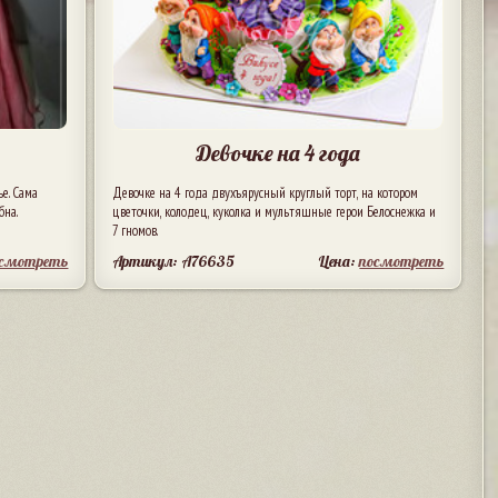
Девочке на 4 года
е. Сама
Девочке на 4 года двухъярусный круглый торт, на котором
бна.
цветочки, колодец, куколка и мультяшные герои Белоснежка и
7 гномов.
осмотреть
Артикул: A76635
Цена:
посмотреть