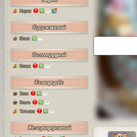
Мария
5
Дзержинский
Юлия
10
Долгопрудный
Олеся
2
Домодедово
Элла
63
Ольга
55
Татьяна
7
Железнодорожный