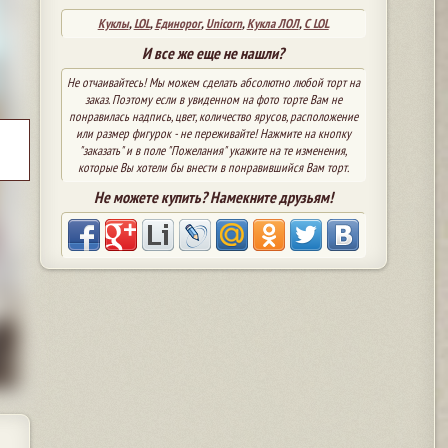
Куклы
,
LOL
,
Единорог
,
Unicorn
,
Кукла ЛОЛ
,
С LOL
И все же еще не нашли?
Не отчаивайтесь! Мы можем сделать абсолютно любой торт на
заказ. Поэтому если в увиденном на фото торте Вам не
понравилась надпись, цвет, количество ярусов, расположение
или размер фигурок - не переживайте! Нажмите на кнопку
"заказать" и в поле "Пожелания" укажите на те изменения,
которые Вы хотели бы внести в понравившийся Вам торт.
Не можете купить? Намекните друзьям!