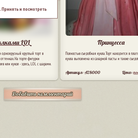
. Принять и посмотреть
олками LOL
Принцесса
 одноярусный круглый торт в
Полностью съедобная кукла. Торт находится в плать
 оттенках. На торте фигурки
кукла выполнена из сахарной пасты и также съедо
 или кукол - здесь, LOL с шарами.
Артикул: A28000
Цена:
п
Добавить комментарий