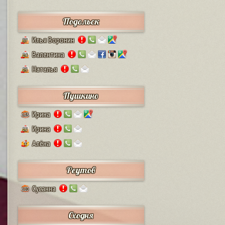
Подольск
Илья Воронин
37
Валентина
14
Наталья
13
Пушкино
Ирина
125
Ирина
12
Алёна
4
Реутов
Сусанна
110
Сходня