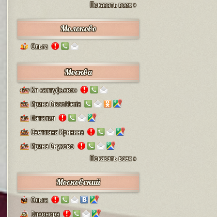
Показать всех »
Молоково
Ольга
1
Москва
Кп «алтуфьево»
4579
Ирина Biscotteria
378
Наталия
307
Светлана Иринина
222
Ирина Внуково
297
Показать всех »
Московский
Ольга
74
Элеонора
28