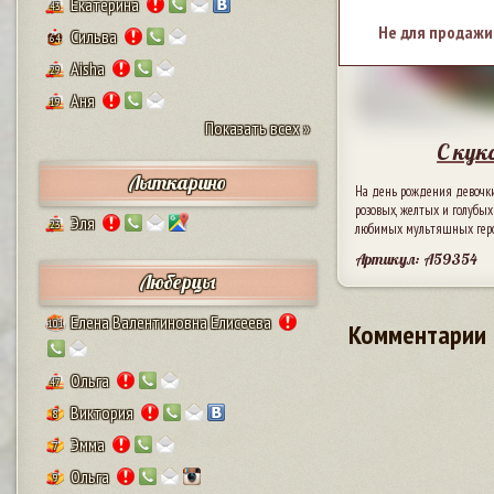
Екатерина
43
Не для продажи
Сильва
64
Aisha
29
Аня
19
Показать всех »
С кук
Лыткарино
На день рождения девочки
розовых, желтых и голубых
Эля
23
любимых мультяшных героев
Артикул: A59354
Люберцы
Елена Валентиновна Елисеева
101
Комментарии
Ольга
47
Виктория
8
Эмма
7
Ольга
9