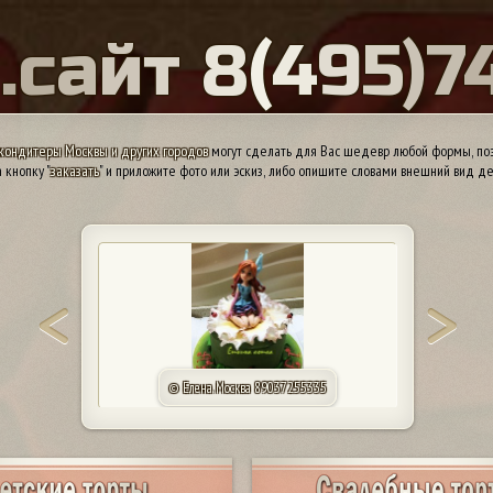
Ы
.
с
а
й
т
8
(
4
9
5
)
7
кондитеры Москвы и других городов
могут сделать для Вас шедевр любой формы, поэ
 кнопку "
заказать
" и приложите фото или эскиз, либо опишите словами внешний вид де
© Елена. Москва 89037255335