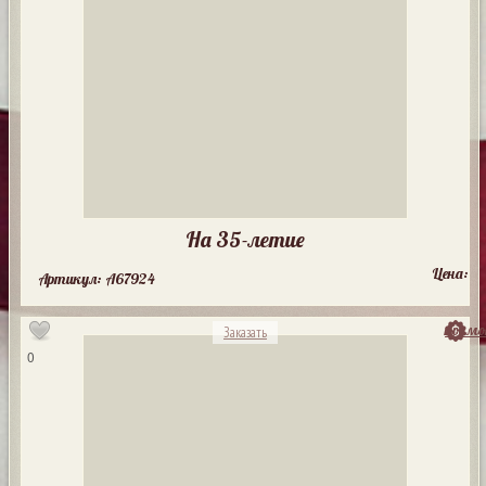
На 35-летие
Цена:
Артикул: A67924
посмо
Заказать
0