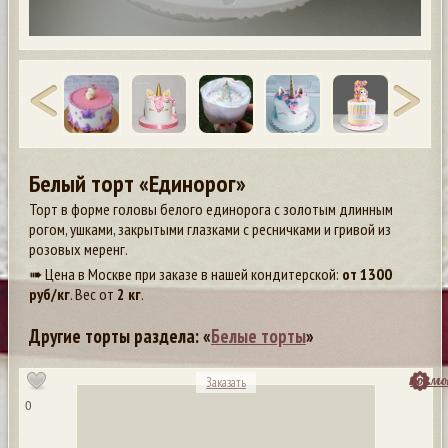
Белый торт «Единорог»
Торт в форме головы белого единорога с золотым длинным
рогом, ушками, закрытыми глазками с ресничками и гривой из
розовых меренг.
➠ Цена в Москве при заказе в нашей кондитерской:
от
1300
руб/кг
. Вес от
2 кг
.
Другие торты раздела: «
Белые торты
»
посмо
Заказать
0