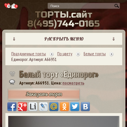
0
0
Т
О
Р
Т
Ы
.
с
а
й
т
8
(
4
9
5
)
7
4
4
-
0
1
6
5
⇓
РАСКРЫТЬ МЕНЮ
⇓
Праздничные торты
По цвету
Белые торты
Единорог. Артикул: А66951
Б
е
л
ы
й
т
о
р
т
«
Е
д
и
н
о
р
о
г
»
Артикул: A66951.
Цена:
посмотреть
Заказать торт