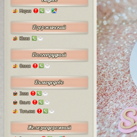
Мария
5
Дзержинский
Юлия
10
Долгопрудный
Олеся
2
Домодедово
Элла
63
Ольга
55
Татьяна
7
Железнодорожный