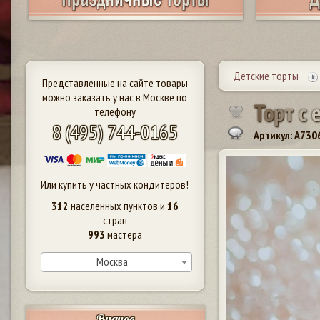
Детские торты
Представленные на сайте товары
можно заказать у нас в Москве по
Т
о
р
т
с
телефону
8 (495) 744-0165
Артикул: A730
Или купить у частных кондитеров!
312
населенных пунктов и
16
стран
993
мастера
Москва
Видное