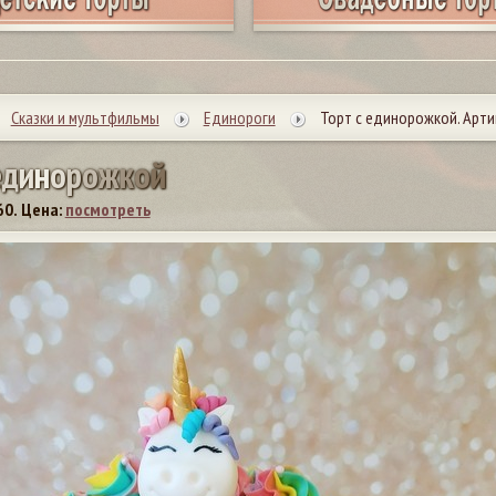
Сказки и мультфильмы
Единороги
Торт с единорожкой. Арти
е
д
и
н
о
р
о
ж
к
о
й
60.
Цена:
посмотреть