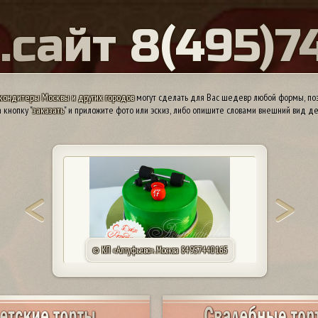
Ы
.
с
а
й
т
8
(
4
9
5
)
7
кондитеры Москвы и других городов
могут сделать для Вас шедевр любой формы, поэ
 кнопку "
заказать
" и приложите фото или эскиз, либо опишите словами внешний вид де
© КП «Алтуфьево». Москва 84957440165