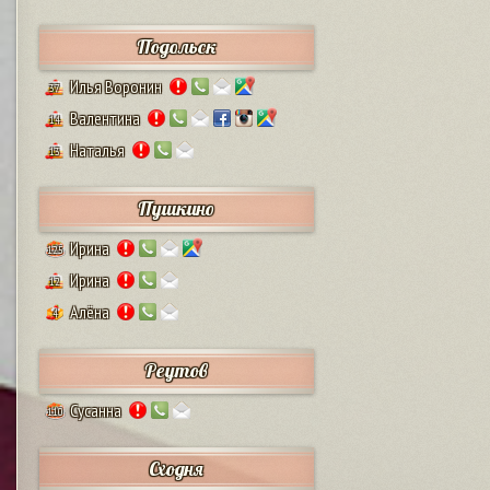
Подольск
Илья Воронин
37
Валентина
14
Наталья
13
Пушкино
Ирина
125
Ирина
12
Алёна
4
Реутов
Сусанна
110
Сходня