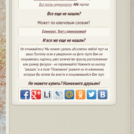
Все торты «единороги»
.
486
тортов
Все еще не нашли?
Может по ключевым словам?
Единорог
,
Торт с единорожкой
И все же еще не нашли?
Не отчаивайтесь! Мы можем сделать абсолютно любой торт на
заказ. Поэтому если в увиденном на фото торте Вам не
понравилась надпись, цвет, количество ярусов, расположение
или размер фигурок - не переживайте! Нажмите на кнопку
"заказать" и в поле "Пожелания" укажите на те изменения,
которые Вы хотели бы внести в понравившийся Вам торт.
Не можете купить? Намекните друзьям!