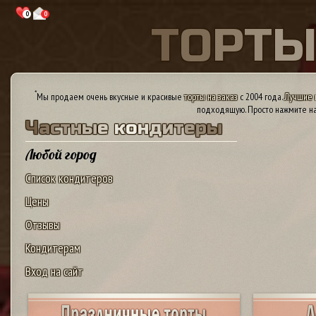
0
0
Т
О
Р
Т
*
Мы продаем очень вкусные и красивые
торты на заказ
с 2004 года.
Лучшие 
подходящую. Просто нажмите на
Ч
а
с
т
н
ы
е
к
о
н
д
и
т
е
р
ы
Любой город
Список кондитеров
Цены
Отзывы
Кондитерам
Вход на сайт