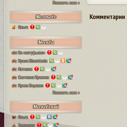
Показать всех »
Комментарии
Молоково
Ольга
1
Москва
Кп «алтуфьево»
4579
Ирина Biscotteria
378
Наталия
307
Светлана Иринина
222
Ирина Внуково
297
Показать всех »
Московский
Ольга
74
Элеонора
28