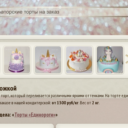
рожкой
торт, который переливается различными яркими оттенками. На торте еди
заказе в нашей кондитерской:
от
1300
руб/кг
. Вес от
2 кг
.
дела: «
Торты «Единороги»
»