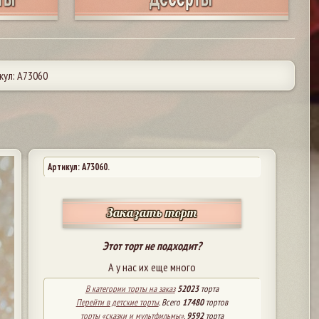
кул: А73060
Артикул: A73060.
Заказать торт
Этот торт не подходит?
А у нас их еще много
В категории торты на заказ
52023
торта
Перейти в детские торты
. Всего
17480
тортов
торты «сказки и мультфильмы»
.
9592
торта