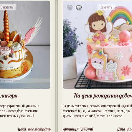
Заказать
Заказать
ликорн
На день рождения дево
 торт, украшенный ушками и
На день рождения девочки одноярусный круглый
о единорога, бело-розовыми
розового оттенка, на котором цветочки, шары, прин
ством нежных украшений.
крылышками за спиной, радуга и единорог.
Цена:
посмотреть
Артикул: A73418
Цена:
п