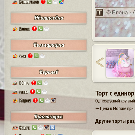
Валентина
17
Ивантеевка
Елена
9
Коммунарка
Ася
8
Королев
Юлия
38
Торт с едино
Анна
24
Мария
Одноярусный круглый 
5
➠ Цена в Москве при 
Красногорск
Другие торты раз
Ольга
207