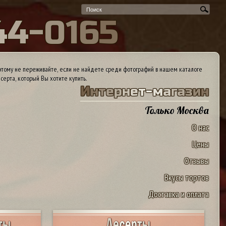
4
4
-
0
1
6
5
тому не переживайте, если не найдете среди фотографий в нашем каталоге
серта, который Вы хотите купить.
И
н
т
е
р
н
е
т
-
м
а
г
а
з
и
н
Только Москва
О нас
Цены
Отзывы
Вкусы тортов
Доставка и оплата