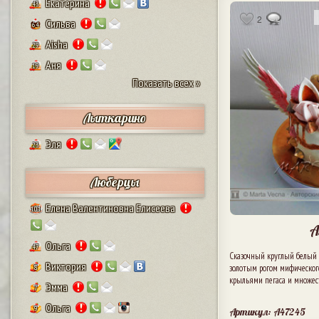
Екатерина
43
2
Сильва
64
Aisha
29
Аня
19
Показать всех »
Лыткарино
Эля
23
Люберцы
Елена Валентиновна Елисеева
101
А
Ольга
47
Сказочный круглый белый
Виктория
золотым рогом мифическог
8
крыльями пегаса и множе
Эмма
7
Ольга
9
Артикул: A47245