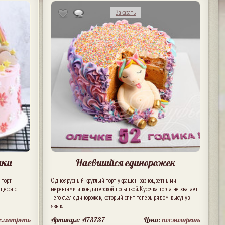
Заказать
чки
Наевшийся единорожек
 торт
Одноярусный круглый торт украшен разноцветными
цесса с
меренгами и кондитерской посыпкой. Кусочка торта не хватает
- его съел единорожек, который спит теперь рядом, высунув
язык.
осмотреть
Артикул: A73737
Цена:
посмотреть