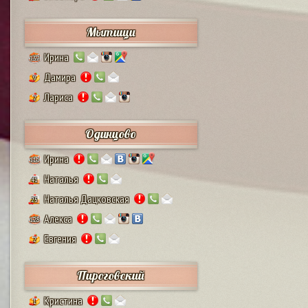
Мытищи
Ирина
132
Дамира
9
Лариса
2
Одинцово
Ирина
111
Наталья
41
Наталья Дацковская
25
Алекса
128
Евгения
2
Пироговский
Кристина
1