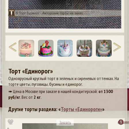
Торт «Единорог»
Одноярусный круглый торт в зеленых и сиреневых оттенках. На
торте цветы, пуговицы, бусины и единорог.
➠ Цена в Москве при заказе в нашей кондитерской:
от
1300
руб/кг
. Вес от
2 кг
.
Другие торты раздела: «
Торты «Единороги»
»
посмо
Заказать
0