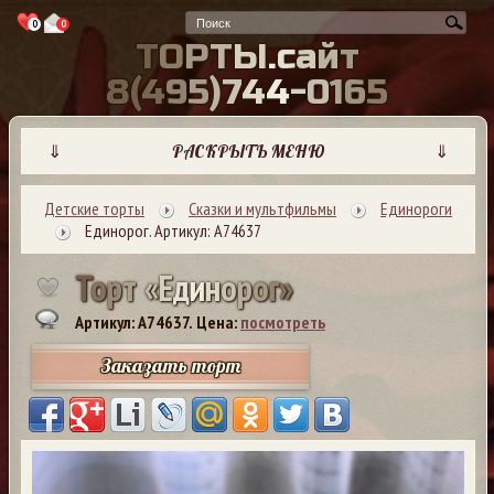
0
0
Т
О
Р
Т
Ы
.
с
а
й
т
8
(
4
9
5
)
7
4
4
-
0
1
6
5
⇓
РАСКРЫТЬ МЕНЮ
⇓
Детские торты
Сказки и мультфильмы
Единороги
Единорог. Артикул: А74637
Т
о
р
т
«
Е
д
и
н
о
р
о
г
»
Артикул: A74637.
Цена:
посмотреть
Заказать торт