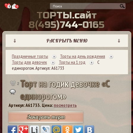
0
0
Т
О
Р
Т
Ы
.
с
а
й
т
8
(
4
9
5
)
7
4
4
-
0
1
6
5
⇓
РАСКРЫТЬ МЕНЮ
⇓
Праздничные торты
Торты на день рождения
Торты для девочек
Торты на 1 год
С
единорогом. Артикул: А61733
Т
о
р
т
н
а
г
о
д
и
к
д
е
в
о
ч
к
е
«
С
2
е
д
и
н
о
р
о
г
о
м
»
Артикул: A61733.
Цена:
посмотреть
Заказать торт