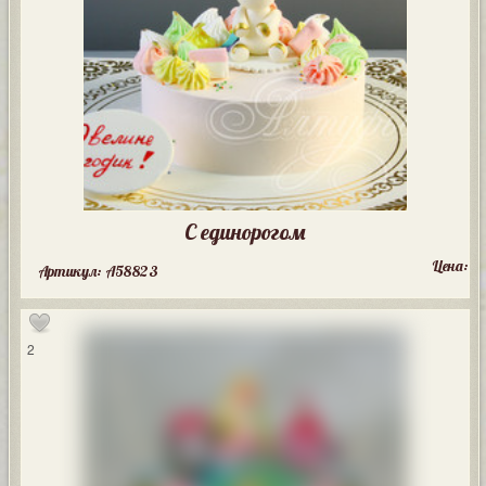
С единорогом
Цена:
Артикул: A58823
2