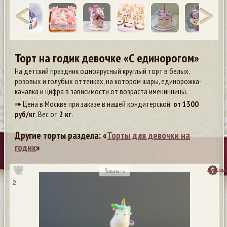
Торт на годик девочке «С единорогом»
На детский праздник одноярусный круглый торт в белых,
розовых и голубых оттенках, на котором шары, единорожка-
качалка и цифра в зависимости от возраста именинницы.
➠ Цена в Москве при заказе в нашей кондитерской:
от
1300
руб/кг
. Вес от
2 кг
.
Другие торты раздела: «
Торты для девочки на
годик
»
посмо
Заказать
2