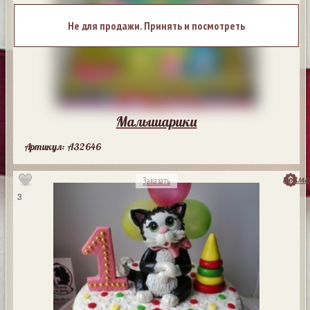
Не для продажи. Принять и посмотреть
Малышарики
Артикул: A32646
посмо
Заказать
3