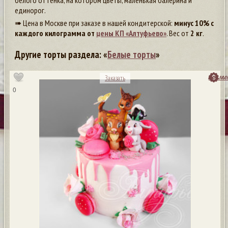
белого оттенка, на котором цветы, маленькая балерина и
единорог.
➠ Цена в Москве при заказе в нашей кондитерской:
минус 10% с
каждого килограмма от
цены КП «Алтуфьево»
. Вес от
2 кг
.
Другие торты раздела: «
Белые торты
»
посмо
Заказать
0