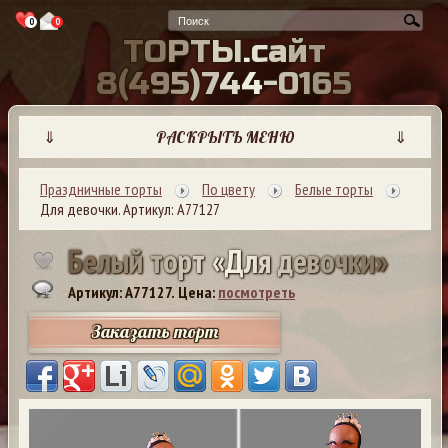
0
0
Т
О
Р
Т
Ы
.
с
а
й
т
8
(
4
9
5
)
7
4
4
-
0
1
6
5
⇓
РАСКРЫТЬ МЕНЮ
⇓
Праздничные торты
По цвету
Белые торты
Для девочки. Артикул: А77127
Б
е
л
ы
й
т
о
р
т
«
Д
л
я
д
е
в
о
ч
к
и
»
Артикул: A77127.
Цена:
посмотреть
Заказать торт