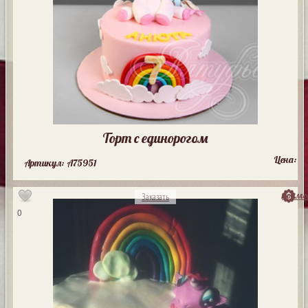
Торт с единорогом
Цена:
Артикул: A75951
посмо
Заказать
0