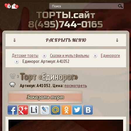
0
0
Т
О
Р
Т
Ы
.
с
а
й
т
8
(
4
9
5
)
7
4
4
-
0
1
6
5
⇓
РАСКРЫТЬ МЕНЮ
⇓
Детские торты
Сказки и мультфильмы
Единороги
Единорог. Артикул: А41052
Т
о
р
т
«
Е
д
и
н
о
р
о
г
»
3
Артикул: A41052.
Цена:
посмотреть
Заказать торт