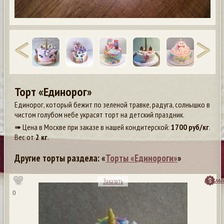
Торт «Единорог»
Единорог, который бежит по зеленой травке, радуга, солнышко в
чистом голубом небе украсят торт на детский праздник.
➠ Цена в Москве при заказе в нашей кондитерской:
1700
руб/кг
.
Вес от
2 кг
.
Другие торты раздела: «
Торты «Единороги»
»
посмо
Заказать
0