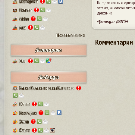
Екатерина
43
На годик мальчика однояр
оттенка, на котором листья
Сильва
64
дракончик.
Aisha
29
Артикул: A81754
Аня
19
Показать всех »
Комментарии
Лыткарино
Эля
23
Люберцы
Елена Валентиновна Елисеева
101
Ольга
47
Виктория
8
Эмма
7
Ольга
9