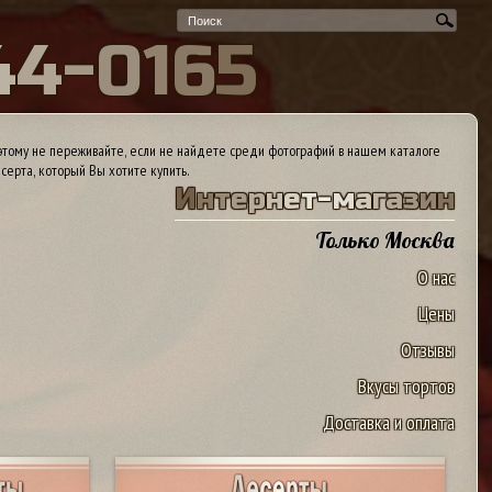
4
4
-
0
1
6
5
тому не переживайте, если не найдете среди фотографий в нашем каталоге
серта, который Вы хотите купить.
И
н
т
е
р
н
е
т
-
м
а
г
а
з
и
н
Только Москва
О нас
Цены
Отзывы
Вкусы тортов
Доставка и оплата