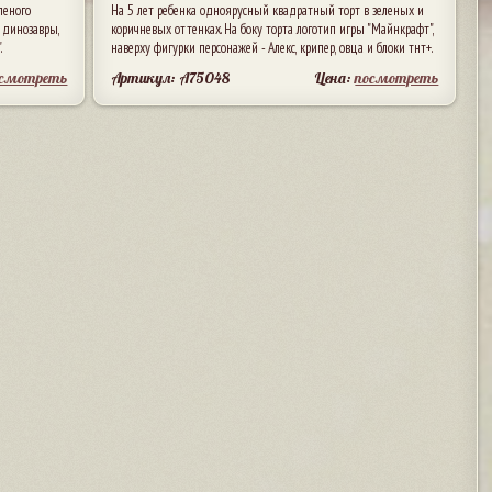
леного
На 5 лет ребенка одноярусный квадратный торт в зеленых и
 динозавры,
коричневых оттенках. На боку торта логотип игры "Майнкрафт",
.
наверху фигурки персонажей - Алекс, крипер, овца и блоки тнт+.
осмотреть
Артикул: A75048
Цена:
посмотреть