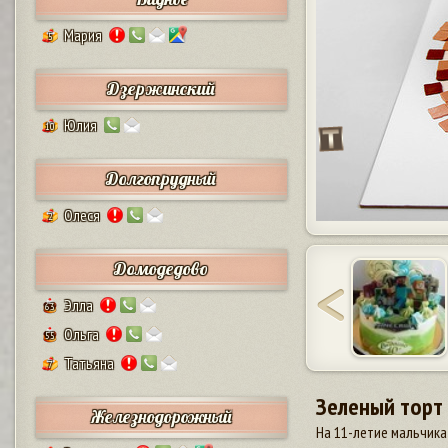
Мария
5
Дзержинский
Юлия
10
Долгопрудный
Олеся
2
Домодедово
Элла
63
Ольга
55
Татьяна
7
Зеленый торт 
Железнодорожный
На 11-летие мальчика 