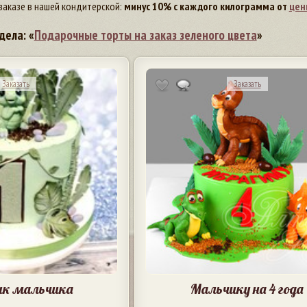
заказе в нашей кондитерской:
минус 10% с каждого килограмма от
цен
дела: «
Подарочные торты на заказ зеленого цвета
»
Заказать
Заказать
ик мальчика
Мальчику на 4 года