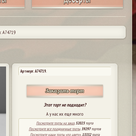
: А74719
Артикул: A74719.
Заказать торт
Этот торт не подходит?
А у нас их еще много
Посмотрите торты на заказ
.
52023
торта
Посмотрите все праздничные торты
.
39297
тортов
Посмотрите наши торты «по цвету»
.
13332
торта