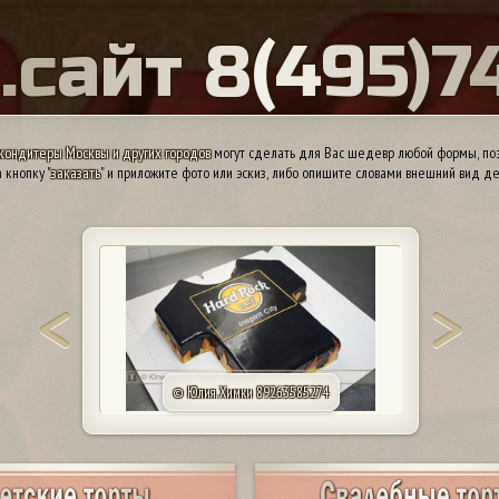
Ы
.
с
а
й
т
8
(
4
9
5
)
7
кондитеры Москвы и других городов
могут сделать для Вас шедевр любой формы, поэ
 кнопку "
заказать
" и приложите фото или эскиз, либо опишите словами внешний вид де
© Анна. Сергиев Посад 89260314113