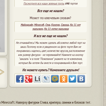
Посмотрите все наши зеленые торты
.
646
тортов
Все еще не нашли?
Может по ключевым словам?
Майнкрафт
,
Minecraft
,
Стив
,
Крипер
,
Свинка
,
На 11 лет
мальчику
,
На 11-летие мальчика
И все же еще не нашли?
Не отчаивайтесь! Мы можем сделать абсолютно любой торт на
заказ. Поэтому если в увиденном на фото торте Вам не
понравилась надпись, цвет, количество ярусов, расположение
или размер фигурок - не переживайте! Нажмите на кнопку
"заказать" и в поле "Пожелания" укажите на те изменения,
которые Вы хотели бы внести в понравившийся Вам торт.
Не можете купить? Намекните друзьям!
inecraft. Наверху фигурки Стива, крипера, свинки и блоков тнт.