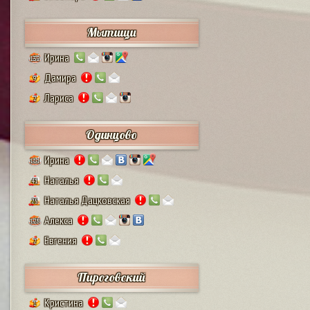
Мытищи
Ирина
132
Дамира
9
Лариса
2
Одинцово
Ирина
111
Наталья
41
Наталья Дацковская
25
Алекса
128
Евгения
2
Пироговский
Кристина
1