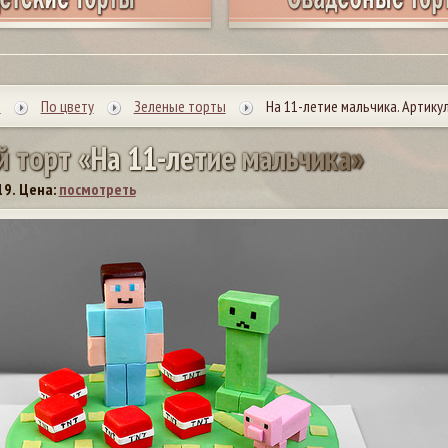
ы
По цвету
Зеленые торты
На 11-летие мальчика. Артикул
й
т
о
р
т
«
Н
а
1
1
-
л
е
т
и
е
м
а
л
ь
ч
и
к
а
»
19.
Цена:
посмотреть