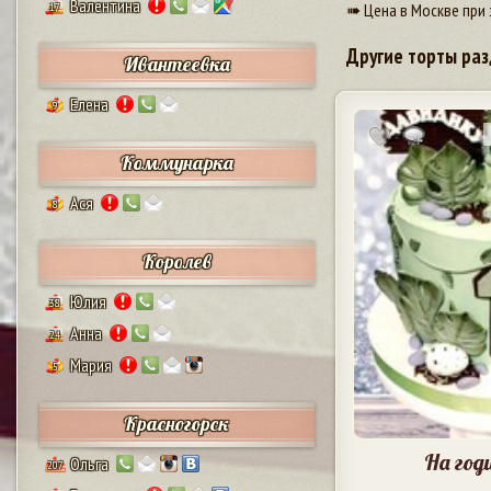
Валентина
➠ Цена в Москве при 
17
Другие торты раз
Ивантеевка
Елена
9
Коммунарка
Ася
8
Королев
Юлия
38
Анна
24
Мария
5
Красногорск
На год
Ольга
207