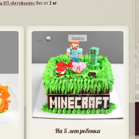
ы КП «Алтуфьево»
. Вес от
2 кг
.
Заказать
На 5 лет ребенка