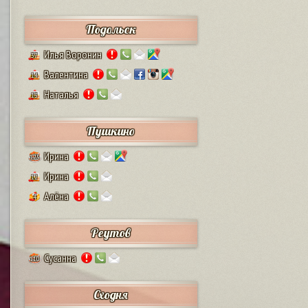
Подольск
Илья Воронин
37
Валентина
14
Наталья
13
Пушкино
Ирина
125
Ирина
12
Алёна
4
Реутов
Сусанна
110
Сходня