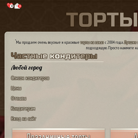
0
0
Т
О
Р
Т
*
Мы продаем очень вкусные и красивые
торты на заказ
с 2004 года.
Лучшие 
подходящую. Просто нажмите на
Ч
а
с
т
н
ы
е
к
о
н
д
и
т
е
р
ы
Любой город
Список кондитеров
Цены
Отзывы
Кондитерам
Вход на сайт