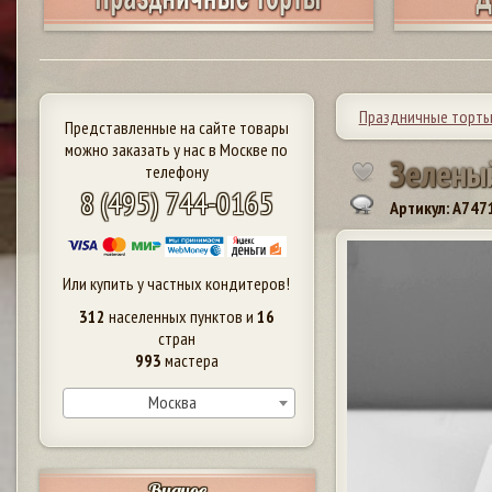
Праздничные торт
Представленные на сайте товары
можно заказать у нас в Москве по
З
е
л
е
н
ы
телефону
8 (495) 744-0165
Артикул: A747
Или купить у частных кондитеров!
312
населенных пунктов и
16
стран
993
мастера
Москва
Видное