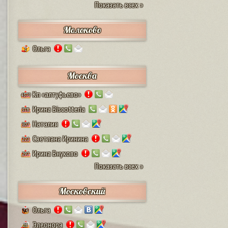
Показать всех »
Молоково
Ольга
1
Москва
Кп «алтуфьево»
4579
Ирина Biscotteria
378
Наталия
307
Светлана Иринина
222
Ирина Внуково
297
Показать всех »
Московский
Ольга
74
Элеонора
28