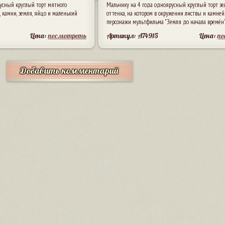
усный круглый торт мятного
Мальчику на 4 года одноярусный круглый торт зе
, камни, земля, яйцо и маленький
оттенка, на котором в окружении листвы и камней
персонажи мультфильма "Земля до начала времён"
Цена:
посмотреть
Артикул: A74915
Цена:
п
Добавить комментарий