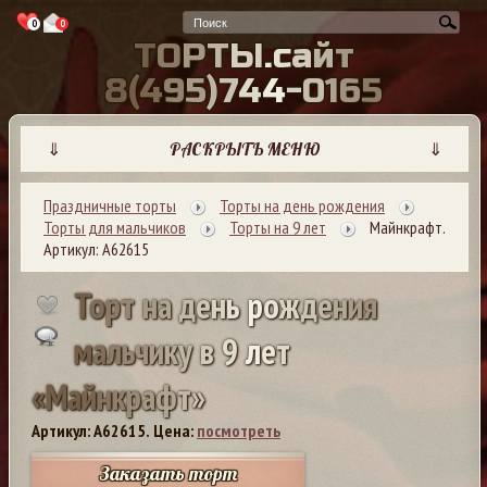
0
0
Т
О
Р
Т
Ы
.
с
а
й
т
8
(
4
9
5
)
7
4
4
-
0
1
6
5
⇓
РАСКРЫТЬ МЕНЮ
⇓
Праздничные торты
Торты на день рождения
Торты для мальчиков
Торты на 9 лет
Майнкрафт.
Артикул: А62615
Т
о
р
т
н
а
д
е
н
ь
р
о
ж
д
е
н
и
я
м
а
л
ь
ч
и
к
у
в
9
л
е
т
«
М
а
й
н
к
р
а
ф
т
»
Артикул: A62615.
Цена:
посмотреть
Заказать торт