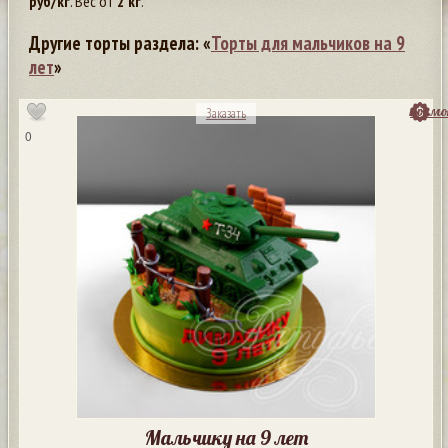
руб/кг
. Вес от
2 кг
.
Другие торты раздела: «
Торты для мальчиков на 9
лет
»
посмо
Заказать
0
Мальчику на 9 лет