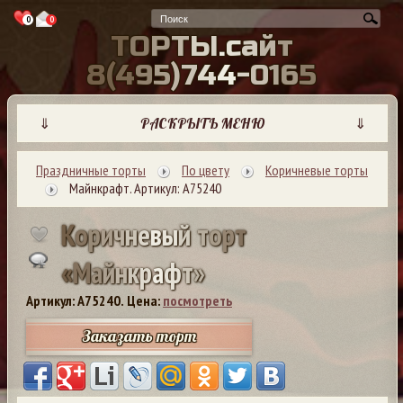
0
0
Т
О
Р
Т
Ы
.
с
а
й
т
8
(
4
9
5
)
7
4
4
-
0
1
6
5
⇓
РАСКРЫТЬ МЕНЮ
⇓
Праздничные торты
По цвету
Коричневые торты
Майнкрафт. Артикул: А75240
К
о
р
и
ч
н
е
в
ы
й
т
о
р
т
«
М
а
й
н
к
р
а
ф
т
»
Артикул: A75240.
Цена:
посмотреть
Заказать торт