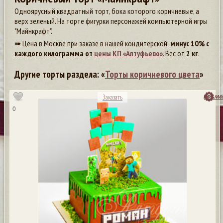
Одноярусный квадратный торт, бока которого коричневые, а
верх зеленый. На торте фигурки персонажей компьютерной игры
"Майнкрафт".
➠ Цена в Москве при заказе в нашей кондитерской:
минус 10% с
каждого килограмма от
цены КП «Алтуфьево»
. Вес от
2 кг
.
Другие торты раздела: «
Торты коричневого цвета
»
посмо
Заказать
0