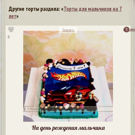
Другие торты раздела: «
Торты для мальчиков на 7
лет
»
посмо
Заказать
3
На день рождения мальчика