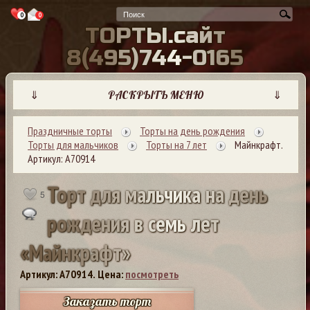
0
0
Т
О
Р
Т
Ы
.
с
а
й
т
8
(
4
9
5
)
7
4
4
-
0
1
6
5
⇓
РАСКРЫТЬ МЕНЮ
⇓
Праздничные торты
Торты на день рождения
Торты для мальчиков
Торты на 7 лет
Майнкрафт.
Артикул: А70914
Т
о
р
т
д
л
я
м
а
л
ь
ч
и
к
а
н
а
д
е
н
ь
5
р
о
ж
д
е
н
и
я
в
с
е
м
ь
л
е
т
«
М
а
й
н
к
р
а
ф
т
»
Артикул: A70914.
Цена:
посмотреть
Заказать торт