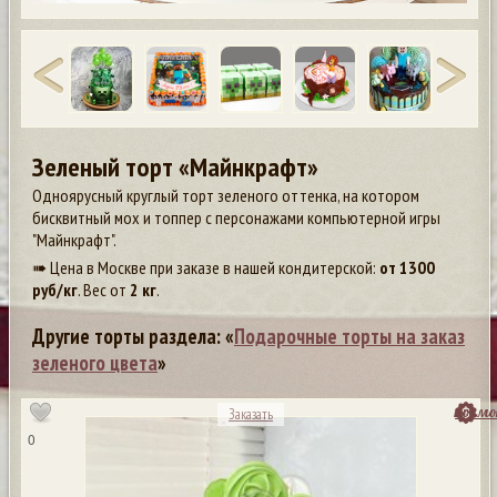
Зеленый торт «Майнкрафт»
Одноярусный круглый торт зеленого оттенка, на котором
бисквитный мох и топпер с персонажами компьютерной игры
"Майнкрафт".
➠ Цена в Москве при заказе в нашей кондитерской:
от
1300
руб/кг
. Вес от
2 кг
.
Другие торты раздела: «
Подарочные торты на заказ
зеленого цвета
»
посмо
Заказать
0