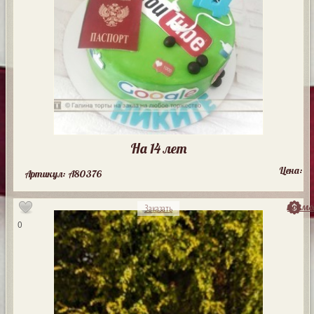
На 14 лет
Цена:
Артикул: A80376
посмо
Заказать
0