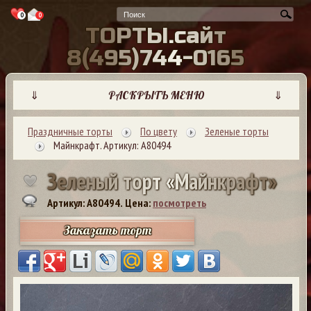
0
0
Т
О
Р
Т
Ы
.
с
а
й
т
8
(
4
9
5
)
7
4
4
-
0
1
6
5
⇓
РАСКРЫТЬ МЕНЮ
⇓
Праздничные торты
По цвету
Зеленые торты
Майнкрафт. Артикул: А80494
З
е
л
е
н
ы
й
т
о
р
т
«
М
а
й
н
к
р
а
ф
т
»
Артикул: A80494.
Цена:
посмотреть
Заказать торт