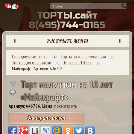
0
0
Т
О
Р
Т
Ы
.
с
а
й
т
8
(
4
9
5
)
7
4
4
-
0
1
6
5
⇓
РАСКРЫТЬ МЕНЮ
⇓
Праздничные торты
Торты на день рождения
Торты для мальчиков
Торты на 10 лет
Майнкрафт. Артикул: А46796
Т
о
р
т
м
а
л
ь
ч
и
к
а
м
н
а
1
0
л
е
т
7
«
М
а
й
н
к
р
а
ф
т
»
Артикул: A46796.
Цена:
посмотреть
Заказать торт