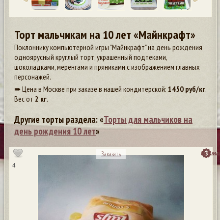
Торт мальчикам на 10 лет «Майнкрафт»
Поклоннику компьютерной игры "Майнкрафт" на день рождения
одноярусный круглый торт, украшенный подтеками,
шоколадками, меренгами и пряниками с изображением главных
персонажей.
➠ Цена в Москве при заказе в нашей кондитерской:
1450
руб/кг
.
Вес от
2 кг
.
Другие торты раздела: «
Торты для мальчиков на
день рождения 10 лет
»
посмо
Заказать
4