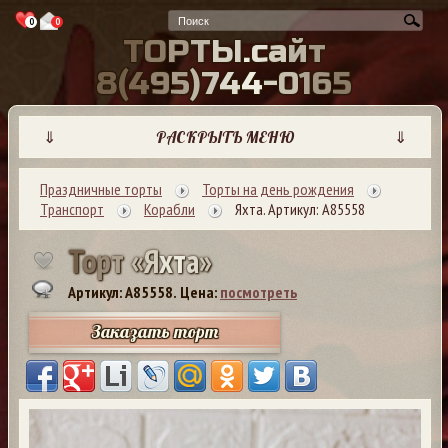
0
0
Т
О
Р
Т
Ы
.
с
а
й
т
8
(
4
9
5
)
7
4
4
-
0
1
6
5
⇓
РАСКРЫТЬ МЕНЮ
⇓
Праздничные торты
Торты на день рождения
Транспорт
Корабли
Яхта. Артикул: А85558
Т
о
р
т
«
Я
х
т
а
»
Артикул: A85558.
Цена:
посмотреть
Заказать торт