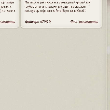
торт в виде
Мальчику на день рождения двухъярусный круглый торт
волнам, и
голубого оттенка, на котором разноцветные детальки
) и с героями
конструктора и фигурки из Лего "Вор и полицейский".
осмотреть
Артикул: A79129
Цена:
посмотреть