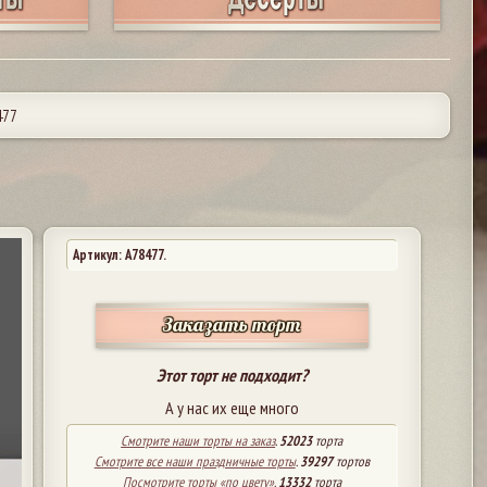
477
Артикул: A78477.
Заказать торт
Этот торт не подходит?
А у нас их еще много
Смотрите наши торты на заказ
.
52023
торта
Смотрите все наши праздничные торты
.
39297
тортов
Посмотрите торты «по цвету»
.
13332
торта