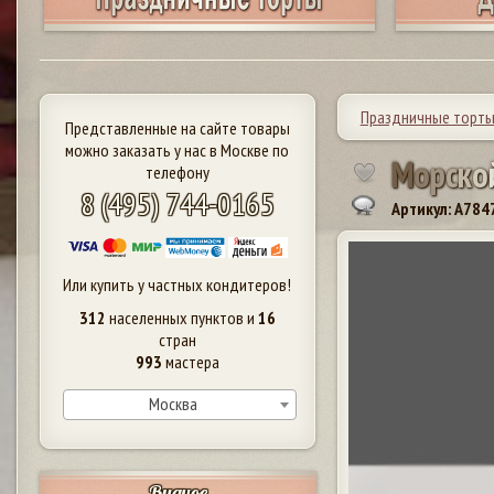
Праздничные торт
Представленные на сайте товары
можно заказать у нас в Москве по
М
о
р
с
к
о
телефону
8 (495) 744-0165
Артикул: A784
Или купить у частных кондитеров!
312
населенных пунктов и
16
стран
993
мастера
Москва
Видное