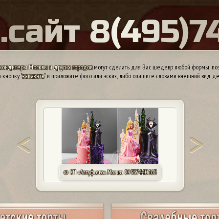
Ы
.
с
а
й
т
8
(
4
9
5
)
7
кондитеры Москвы и других городов
могут сделать для Вас шедевр любой формы, поэ
 кнопку "
заказать
" и приложите фото или эскиз, либо опишите словами внешний вид де
© Татьяна. Саратов 79173157019