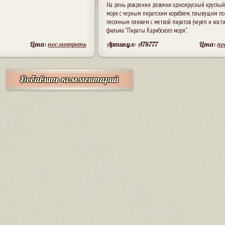
На день рождения девочки одноярусный круглый 
моря с черным пиратским кораблем, плывущим по 
песочным пляжем с меткой пиратов (череп и кости
фильма "Пираты Карибского моря".
Цена:
посмотреть
Артикул: A78777
Цена:
п
Добавить комментарий