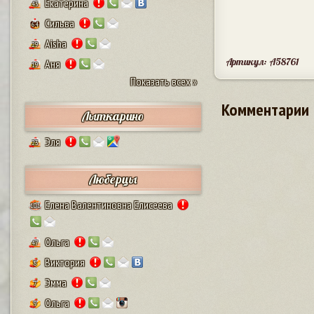
Екатерина
43
Сильва
64
Aisha
29
Артикул: A58761
Аня
19
Показать всех »
Комментарии
Лыткарино
Эля
23
Люберцы
Елена Валентиновна Елисеева
101
Ольга
47
Виктория
8
Эмма
7
Ольга
9