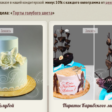
заказе в нашей кондитерской:
минус 10% с каждого килограмма от
цен
дела: «
Торты голубого цвета
»
Заказать
Заказать
олубой
Пираты Карибского м