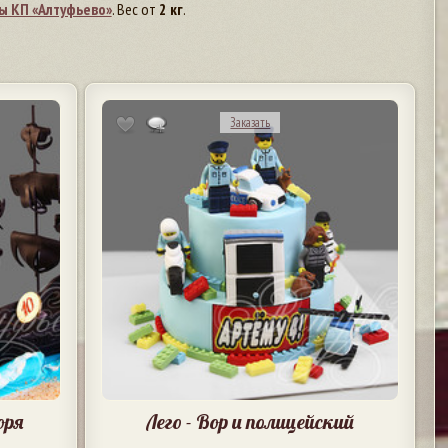
ы КП «Алтуфьево»
. Вес от
2 кг
.
Заказать
оря
Лего - Вор и полицейский