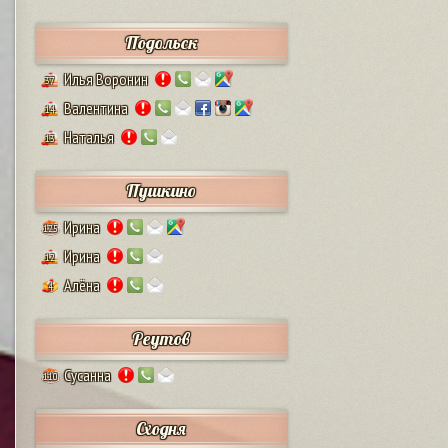
Подольск
Илья Воронин
37
Валентина
14
Наталья
13
Пушкино
Ирина
125
Ирина
12
Алёна
4
Реутов
Сусанна
110
Сходня