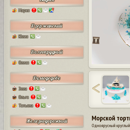
Мария
5
Дзержинский
Юлия
10
Долгопрудный
Олеся
2
Домодедово
Элла
63
Ольга
55
Татьяна
7
Морской торт
Железнодорожный
Одноярусный круглый 