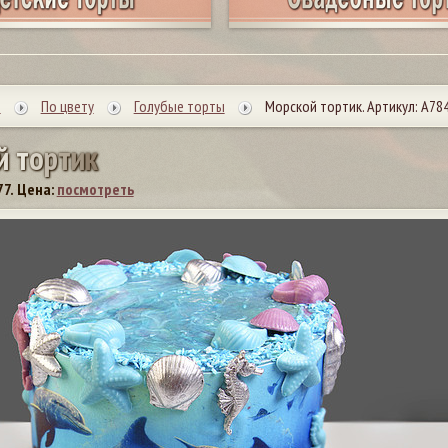
ы
По цвету
Голубые торты
Морской тортик. Артикул: А78
й
т
о
р
т
и
к
77.
Цена:
посмотреть