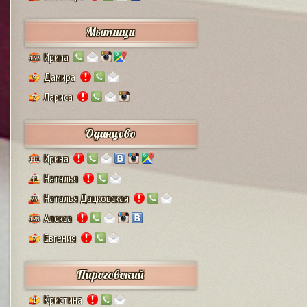
Мытищи
Ирина
132
Дамира
9
Лариса
2
Одинцово
Ирина
111
Наталья
41
Наталья Дацковская
25
Алекса
128
Евгения
2
Пироговский
Кристина
1