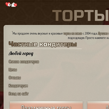
0
0
Т
О
Р
Т
*
Мы продаем очень вкусные и красивые
торты на заказ
с 2004 года.
Лучшие 
подходящую. Просто нажмите на
Ч
а
с
т
н
ы
е
к
о
н
д
и
т
е
р
ы
Любой город
Список кондитеров
Цены
Отзывы
Кондитерам
Вход на сайт