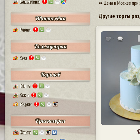
Валентина
➠ Цена в Москве при 
17
Другие торты раз
Ивантеевка
Елена
9
1
Коммунарка
Ася
8
Королев
Юлия
38
Анна
24
Мария
5
Красногорск
Г
Ольга
207