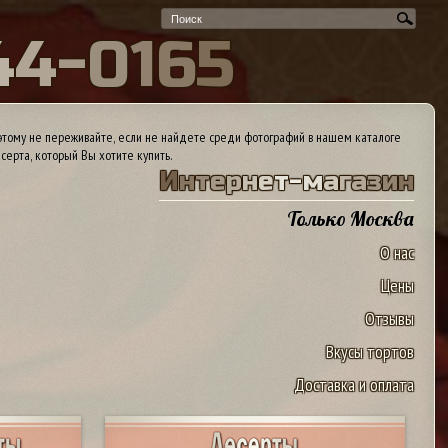
4
4
-
0
1
6
5
тому не переживайте, если не найдете среди фотографий в нашем каталоге
серта, который Вы хотите купить.
И
н
т
е
р
н
е
т
-
м
а
г
а
з
и
н
Только Москва
О нас
Цены
Отзывы
Вкусы тортов
Доставка и оплата