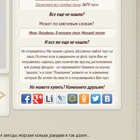
Посмотрите все голубые торты
.
1673
торта
Все еще не нашли?
Может по ключевым словам?
Море
,
Дельфины
,
В морском стиле
,
Морской тортик
И все же еще не нашли?
Не отчаивайтесь! Мы можем сделать абсолютно любой торт на
заказ. Поэтому если в увиденном на фото торте Вам не
понравилась надпись, цвет, количество ярусов, расположение
или размер фигурок - не переживайте! Нажмите на кнопку
"заказать" и в поле "Пожелания" укажите на те изменения,
которые Вы хотели бы внести в понравившийся Вам торт.
Не можете купить? Намекните друзьям!
звезды, морские коньки, ракушки и так далее...