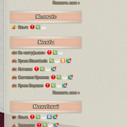
Показать всех »
Молоково
Ольга
1
Москва
Кп «алтуфьево»
4579
Ирина Biscotteria
378
Наталия
307
Светлана Иринина
222
Ирина Внуково
297
Показать всех »
Московский
Ольга
74
Элеонора
28