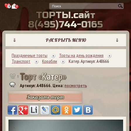
0
0
Т
О
Р
Т
Ы
.
с
а
й
т
8
(
4
9
5
)
7
4
4
-
0
1
6
5
⇓
РАСКРЫТЬ МЕНЮ
⇓
Праздничные торты
Торты на день рождения
Транспорт
Корабли
Катер. Артикул: А48666
Т
о
р
т
«
К
а
т
е
р
»
1
Артикул: A48666.
Цена:
посмотреть
Заказать торт