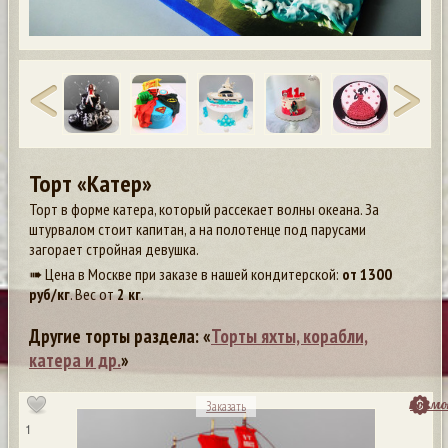
Торт «Катер»
Торт в форме катера, который рассекает волны океана. За
штурвалом стоит капитан, а на полотенце под парусами
загорает стройная девушка.
➠ Цена в Москве при заказе в нашей кондитерской:
от
1300
руб/кг
. Вес от
2 кг
.
Другие торты раздела: «
Торты яхты, корабли,
катера и др.
»
посмо
Заказать
1