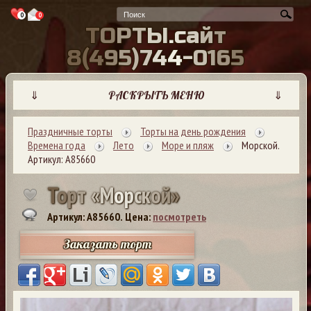
0
0
Т
О
Р
Т
Ы
.
с
а
й
т
8
(
4
9
5
)
7
4
4
-
0
1
6
5
⇓
РАСКРЫТЬ МЕНЮ
⇓
Праздничные торты
Торты на день рождения
Времена года
Лето
Море и пляж
Морской.
Артикул: А85660
Т
о
р
т
«
М
о
р
с
к
о
й
»
Артикул: A85660.
Цена:
посмотреть
Заказать торт