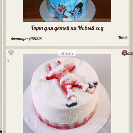
Торт для детей на Новый год
Цена:
Артикул: A68818
посмо
Заказать
2