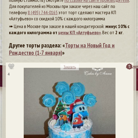
полную стоимость) смотрите
по ссылке на сайте производителя
.
Для покупателей из Москвы при заказе через наш сайт по
телефону
8 (495) 744-0165
этот торт сделают мастера КП
«Алтуфьево» со скидкой 10% с каждого килограмма
➠ Цена в Москве при заказе в нашей кондитерской:
минус 10% с
каждого килограмма от
цены КП «Алтуфьево»
. Вес от
2 кг
.
Другие торты раздела: «
Торты на Новый Год и
Рождество (1-7 января)
»
посмо
Заказать
4