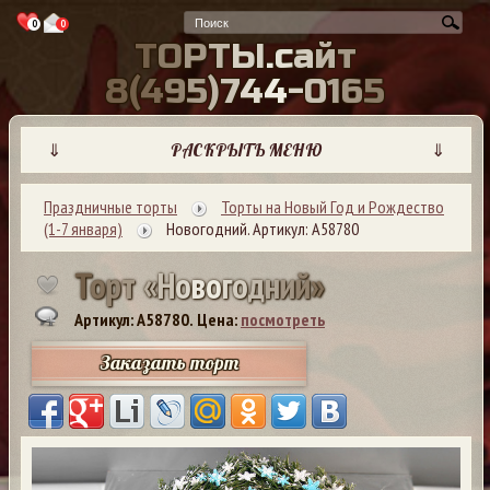
0
0
Т
О
Р
Т
Ы
.
с
а
й
т
8
(
4
9
5
)
7
4
4
-
0
1
6
5
⇓
РАСКРЫТЬ МЕНЮ
⇓
Праздничные торты
Торты на Новый Год и Рождество
(1-7 января)
Новогодний. Артикул: А58780
Т
о
р
т
«
Н
о
в
о
г
о
д
н
и
й
»
Артикул: A58780.
Цена:
посмотреть
Заказать торт