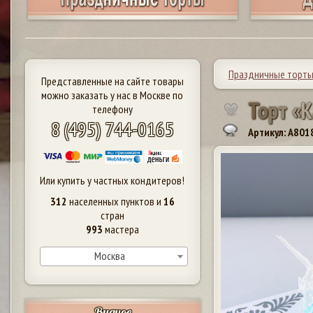
Праздничные торт
Представленные на сайте товары
можно заказать у нас в Москве по
Т
о
р
т
«
К
телефону
8 (495) 744-0165
Артикул: A801
Или купить у частных кондитеров!
312
населенных пунктов и
16
стран
993
мастера
Москва
Видное