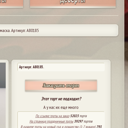
аска. Артикул: А80185
Артикул: A80185.
Заказать торт
Этот торт не подходит?
А у нас их еще много
По ссылке торты на заказ
52023
торта
На странице праздничные торты
39297
тортов
В разделе торты на новый год и рождество (1-7 января)
793