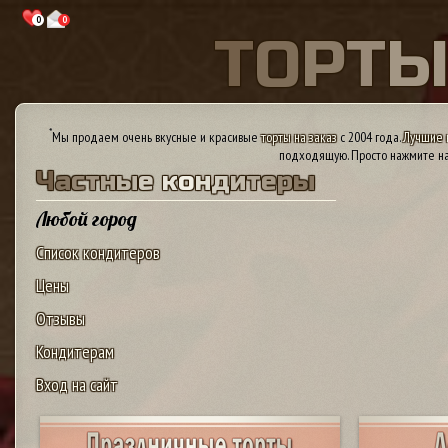
0
0
Т
О
Р
Т
*
Мы продаем очень вкусные и красивые
торты на заказ
с 2004 года.
Лучшие 
подходящую. Просто нажмите на
Ч
а
с
т
н
ы
е
к
о
н
д
и
т
е
р
ы
Любой город
Список кондитеров
Цены
Отзывы
Кондитерам
Вход на сайт