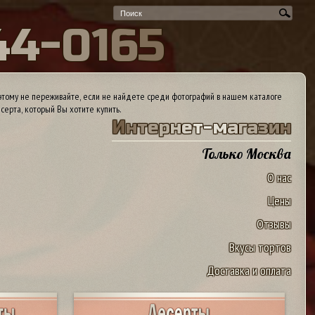
4
4
-
0
1
6
5
тому не переживайте, если не найдете среди фотографий в нашем каталоге
серта, который Вы хотите купить.
И
н
т
е
р
н
е
т
-
м
а
г
а
з
и
н
Только Москва
О нас
Цены
Отзывы
Вкусы тортов
Доставка и оплата