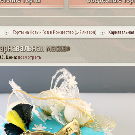
ы
Торты на Новый Год и Рождество (1-7 января)
Карнавальная м
а
р
н
а
в
а
л
ь
н
а
я
м
а
с
к
а
»
85.
Цена:
посмотреть