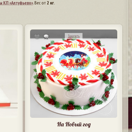
ы КП «Алтуфьево»
. Вес от
2 кг
.
Заказать
На Новый год