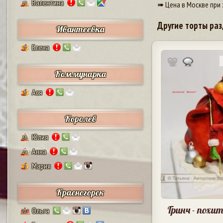
Валентина
➠ Цена в Москве при 
17
Другие торты раз
Ивантеевка
Елена
9
Коммунарка
Ася
8
Королев
Юлия
38
Анна
24
Мария
5
Красногорск
Гринч - пох
Ольга
207