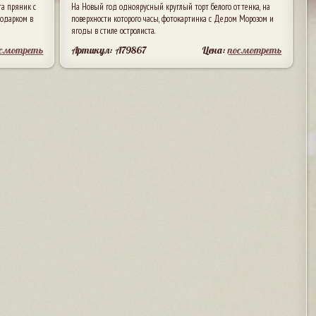
та пряник с
На Новый год одноярусный круглый торт белого оттенка, на
одарком в
поверхности которого часы, фотокартинка с Дедом Морозом и
ягоды в стиле остролиста.
осмотреть
Артикул: A79867
Цена:
посмотреть