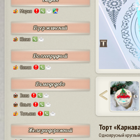
Мария
5
Дзержинский
Юлия
10
Долгопрудный
Олеся
2
Домодедово
Элла
63
Ольга
55
Татьяна
7
Торт «Карнав
Железнодорожный
Одноярусный круглый 