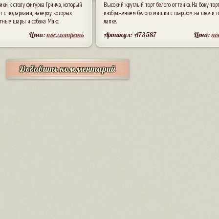
ки к столу фигурка Гринча, который
Высокий круглый торт белого оттенка. На боку тор
 с подарками, наверху которых
изображением белого мишки с шарфом на шее и п
тные шары и собака Макс.
лапке.
Цена:
посмотреть
Артикул: A73587
Цена:
п
Добавить комментарий