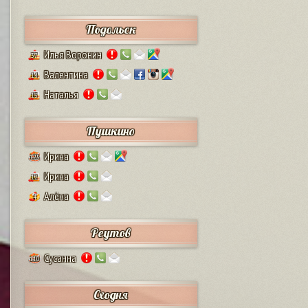
Подольск
Илья Воронин
37
Валентина
14
Наталья
13
Пушкино
Ирина
125
Ирина
12
Алёна
4
Реутов
Сусанна
110
Сходня