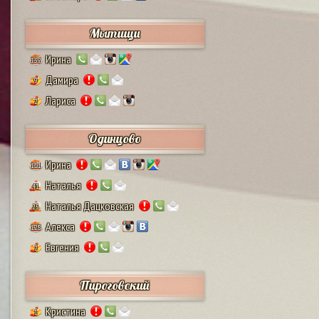
Мытищи
Ирина
132
Дамира
9
Лариса
2
Одинцово
Ирина
111
Наталья
41
Наталья Дацковская
25
Алекса
128
Евгения
2
Пироговский
Кристина
1