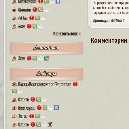
Екатерина
43
На рождественские праздни
тащит большой мешок-торт
Сильва
64
нарядная елочка, разноцве
Aisha
29
Артикул: A66695
Аня
19
Показать всех »
Комментарии
Лыткарино
Эля
23
Люберцы
Елена Валентиновна Елисеева
101
Ольга
47
Виктория
8
Эмма
7
Ольга
9