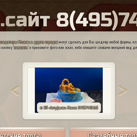
Ы
.
с
а
й
т
8
(
4
9
5
)
7
кондитеры Москвы и других городов
могут сделать для Вас шедевр любой формы, поэ
 кнопку "
заказать
" и приложите фото или эскиз, либо опишите словами внешний вид де
© КП «Алтуфьево». Москва 84957440165