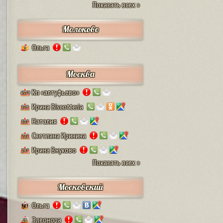
Показать всех »
Молоково
Ольга
1
Москва
Кп «алтуфьево»
4579
Ирина Biscotteria
378
Наталия
307
Светлана Иринина
222
Ирина Внуково
297
Показать всех »
Московский
Ольга
74
Элеонора
28