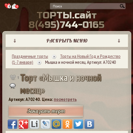
0
0
Т
О
Р
Т
Ы
.
с
а
й
т
8
(
4
9
5
)
7
4
4
-
0
1
6
5
⇓
РАСКРЫТЬ МЕНЮ
⇓
Праздничные торты
Торты на Новый Год и Рождество
(1-7 января)
Мышка и ночной месяц. Артикул: А70240
Т
о
р
т
«
М
ы
ш
к
а
и
н
о
ч
н
о
й
1
м
е
с
я
ц
»
Артикул: A70240.
Цена:
посмотреть
Заказать торт