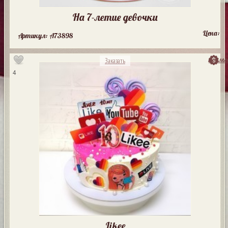
На 7-летие девочки
Цена:
Артикул: A73898
посмо
Заказать
4
Likee