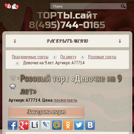
0
0
Т
О
Р
Т
Ы
.
с
а
й
т
8
(
4
9
5
)
7
4
4
-
0
1
6
5
⇓
РАСКРЫТЬ МЕНЮ
⇓
Праздничные торты
По цвету
Розовые торты
Девочке на 9 лет. Артикул: А77714
Р
о
з
о
в
ы
й
т
о
р
т
«
Д
е
в
о
ч
к
е
н
а
9
5
л
е
т
»
Артикул: A77714.
Цена:
посмотреть
Заказать торт