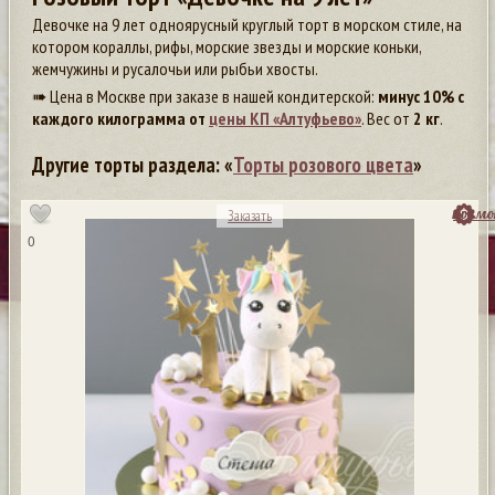
Девочке на 9 лет одноярусный круглый торт в морском стиле, на
котором кораллы, рифы, морские звезды и морские коньки,
жемчужины и русалочьи или рыбьи хвосты.
➠ Цена в Москве при заказе в нашей кондитерской:
минус 10% с
каждого килограмма от
цены КП «Алтуфьево»
. Вес от
2 кг
.
Другие торты раздела: «
Торты розового цвета
»
посмо
Заказать
0