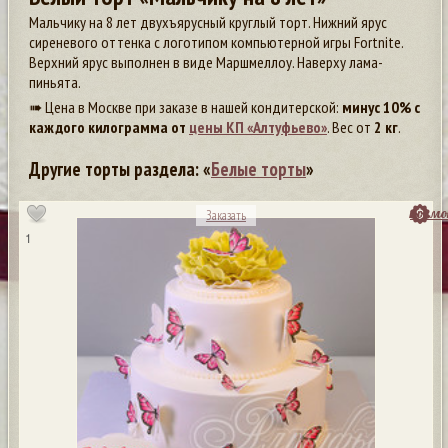
Мальчику на 8 лет двухъярусный круглый торт. Нижний ярус
сиреневого оттенка с логотипом компьютерной игры Fortnite.
Верхний ярус выполнен в виде Маршмеллоу. Наверху лама-
пиньята.
➠ Цена в Москве при заказе в нашей кондитерской:
минус 10% с
каждого килограмма от
цены КП «Алтуфьево»
. Вес от
2 кг
.
Другие торты раздела: «
Белые торты
»
посмо
Заказать
1