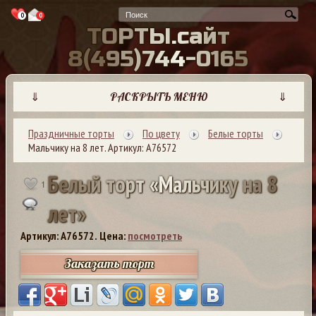
0
0
Т
О
Р
Т
Ы
.
с
а
й
т
8
(
4
9
5
)
7
4
4
-
0
1
6
5
⇓
РАСКРЫТЬ МЕНЮ
⇓
Праздничные торты
По цвету
Белые торты
Мальчику на 8 лет. Артикул: А76572
Б
е
л
ы
й
т
о
р
т
«
М
а
л
ь
ч
и
к
у
н
а
8
1
л
е
т
»
Артикул: A76572.
Цена:
посмотреть
Заказать торт