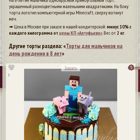
На 8-летие мальчика одноярусный прямоугольный торт,
украшенный разноцветными маленькими квадратиками. На боку
торта логотип компьютерной игры Minecraft, сверху воткнут
меч.
➠ Цена в Москве при заказе в нашей кондитерской:
минус 10% с
каждого килограмма от
цены КП «Алтуфьево»
. Вес от
2 кг
.
Другие торты раздела: «
Торты для мальчиков на
день рождения в 8 лет
»
посмо
Заказать
1