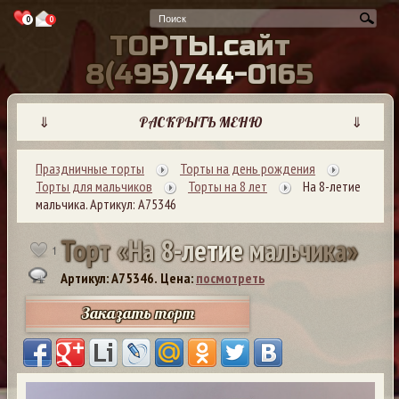
0
0
Т
О
Р
Т
Ы
.
с
а
й
т
8
(
4
9
5
)
7
4
4
-
0
1
6
5
⇓
РАСКРЫТЬ МЕНЮ
⇓
Праздничные торты
Торты на день рождения
Торты для мальчиков
Торты на 8 лет
На 8-летие
мальчика. Артикул: А75346
Т
о
р
т
«
Н
а
8
-
л
е
т
и
е
м
а
л
ь
ч
и
к
а
»
1
Артикул: A75346.
Цена:
посмотреть
Заказать торт