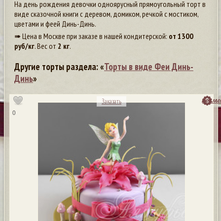
На день рождения девочки одноярусный прямоугольный торт в
виде сказочной книги с деревом, домиком, речкой с мостиком,
цветами и феей Динь-Динь.
➠ Цена в Москве при заказе в нашей кондитерской:
от
1300
руб/кг
. Вес от
2 кг
.
Другие торты раздела: «
Торты в виде Феи Динь-
Динь
»
посмо
Заказать
0