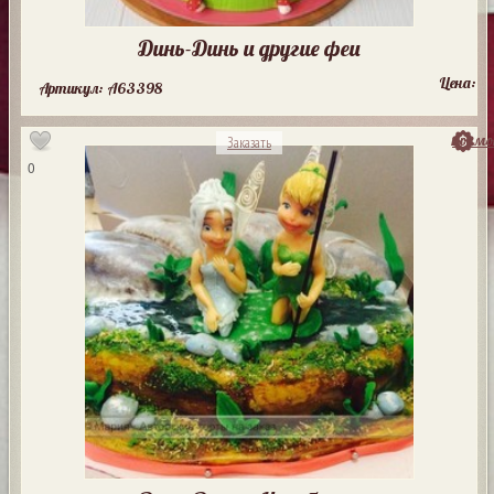
Динь-Динь и другие феи
Цена:
Артикул: A63398
посмо
Заказать
0