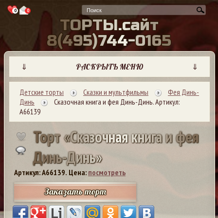
0
0
Т
О
Р
Т
Ы
.
с
а
й
т
8
(
4
9
5
)
7
4
4
-
0
1
6
5
⇓
РАСКРЫТЬ МЕНЮ
⇓
Детские торты
Сказки и мультфильмы
Фея Динь-
Динь
Сказочная книга и фея Динь-Динь. Артикул:
А66139
Т
о
р
т
«
С
к
а
з
о
ч
н
а
я
к
н
и
г
а
и
ф
е
я
Д
и
н
ь
-
Д
и
н
ь
»
Артикул: A66139.
Цена:
посмотреть
Заказать торт