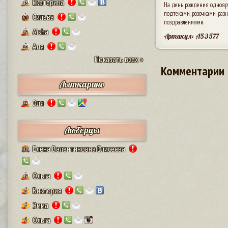
Екатерина
43
На день рождения однояр
подтеками, розочками, ра
Сильва
64
поздравлениями.
Aisha
29
Артикул: A53577
Аня
19
Показать всех »
Комментарии
Лыткарино
Эля
23
Люберцы
Елена Валентиновна Елисеева
101
Ольга
47
Виктория
8
Эмма
7
Ольга
9