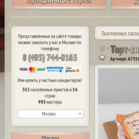
Праздничные торт
Представленные на сайте товары
можно заказать у нас в Москве по
Т
о
р
т
-
к
н
телефону
1
8 (495) 744-0165
Артикул: A751
Или купить у частных кондитеров!
312
населенных пунктов и
16
стран
993
мастера
Москва
Видное