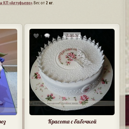
ы КП «Алтуфьево»
. Вес от
2 кг
.
Заказать
1
роз
Красота с бабочкой