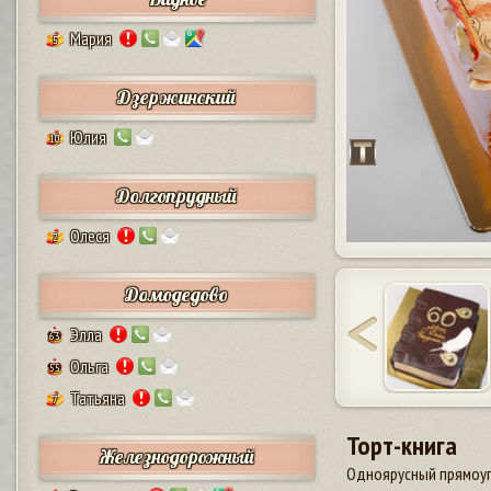
Мария
5
Дзержинский
Юлия
10
Долгопрудный
Олеся
2
Домодедово
Элла
63
Ольга
55
Татьяна
7
Торт-книга
Железнодорожный
Одноярусный прямоуго