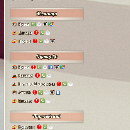
Мытищи
Ирина
132
Дамира
9
Лариса
2
Одинцово
Ирина
111
Наталья
41
Наталья Дацковская
25
Алекса
128
Евгения
2
Пироговский
Кристина
1