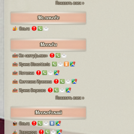
Показать всех »
Молоково
Ольга
1
Москва
Кп «алтуфьево»
4579
Ирина Biscotteria
378
Наталия
307
Светлана Иринина
222
Ирина Внуково
297
Показать всех »
Московский
Ольга
74
Элеонора
28