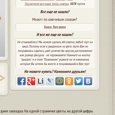
Посмотрите все наши торты «цветы»
.
5078
тортов
Все еще не нашли?
Может по ключевым словам?
Книга
,
Торт-книга
И все же еще не нашли?
Не отчаивайтесь! Мы можем сделать абсолютно любой торт на
заказ. Поэтому если в увиденном на фото торте Вам не
понравилась надпись, цвет, количество ярусов, расположение
или размер фигурок - не переживайте! Нажмите на кнопку
"заказать" и в поле "Пожелания" укажите на те изменения,
которые Вы хотели бы внести в понравившийся Вам торт.
Не можете купить? Намекните друзьям!
ине закладка. На одной страничке цветы, на другой цифры.