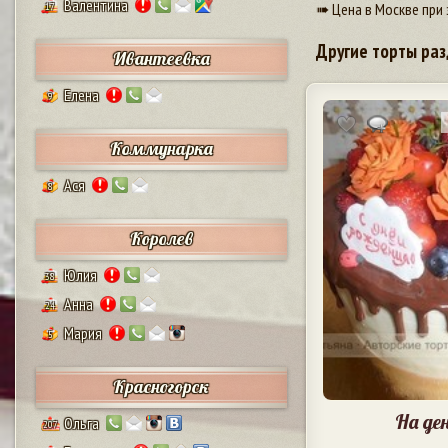
Валентина
➠ Цена в Москве при 
17
Другие торты раз
Ивантеевка
Елена
9
Коммунарка
Ася
8
Королев
Юлия
38
Анна
24
Мария
5
Красногорск
На де
Ольга
207