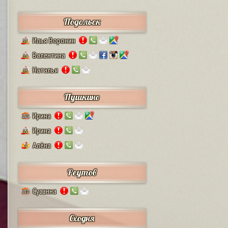
Подольск
Илья Воронин
37
Валентина
14
Наталья
13
Пушкино
Ирина
125
Ирина
12
Алёна
4
Реутов
Сусанна
110
Сходня