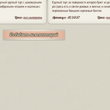
усный круглый торт с шоколадными
Круглый торт, на поверхности которого букет из р
знообразными ягодами и надписью с
роз (здесь есть и светло-розовые, и желтые, и синие)
перевязанные большим сиреневым бантом.
Цена:
посмотреть
Артикул: A23037
Цена:
п
Добавить комментарий