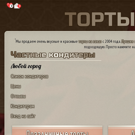
0
0
Т
О
Р
Т
*
Мы продаем очень вкусные и красивые
торты на заказ
с 2004 года.
Лучшие 
подходящую. Просто нажмите на
Ч
а
с
т
н
ы
е
к
о
н
д
и
т
е
р
ы
Любой город
Список кондитеров
Цены
Отзывы
Кондитерам
Вход на сайт