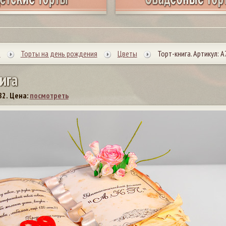
ы
Торты на день рождения
Цветы
Торт-книга. Артикул: А
и
г
а
82.
Цена:
посмотреть