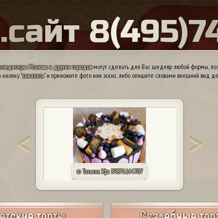
Ы
.
с
а
й
т
8
(
4
9
5
)
7
кондитеры Москвы и других городов
могут сделать для Вас шедевр любой формы, поэ
 кнопку "
заказать
" и приложите фото или эскиз, либо опишите словами внешний вид де
© Татьяна. Уфа 89876144707