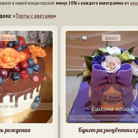
заказе в нашей кондитерской:
минус 10% с каждого килограмма от
цен
дела: «
Торты с цветами
»
Заказать
Заказать
2
нь рождения
Букет разноцветных 