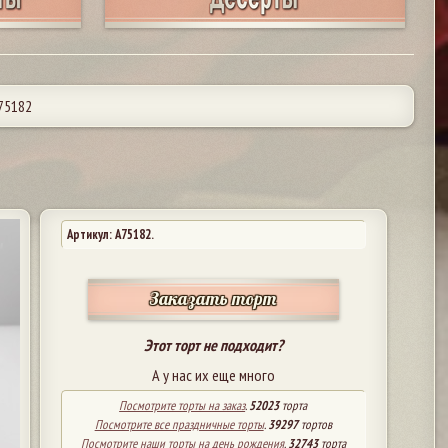
75182
Артикул: A75182.
Заказать торт
Этот торт не подходит?
А у нас их еще много
Посмотрите торты на заказ
.
52023
торта
Посмотрите все праздничные торты
.
39297
тортов
Посмотрите наши торты на день рождения
.
32743
торта