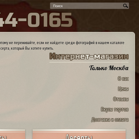
4
4
-
0
1
6
5
тому не переживайте, если не найдете среди фотографий в нашем каталоге
серта, который Вы хотите купить.
И
н
т
е
р
н
е
т
-
м
а
г
а
з
и
н
Только Москва
О нас
Цены
Отзывы
Вкусы тортов
Доставка и оплата