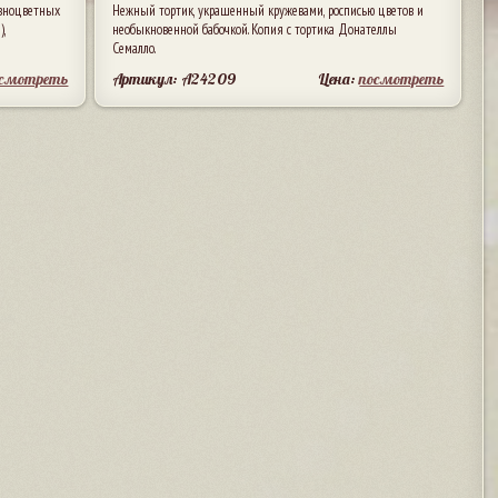
азноцветных
Нежный тортик, украшенный кружевами, росписью цветов и
,
необыкновенной бабочкой. Копия с тортика Донателлы
Семалло.
осмотреть
Артикул: A24209
Цена:
посмотреть