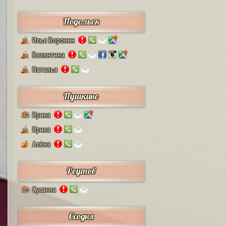
Подольск
Илья Воронин
37
Валентина
14
Наталья
13
Пушкино
Ирина
125
Ирина
12
Алёна
4
Реутов
Сусанна
110
Сходня