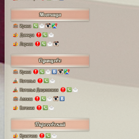
Мытищи
Ирина
132
Дамира
9
Лариса
2
Одинцово
Ирина
111
Наталья
41
Наталья Дацковская
25
Алекса
128
Евгения
2
Пироговский
Кристина
1