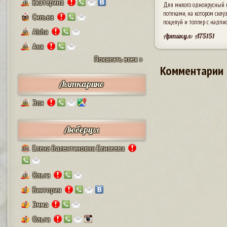
Екатерина
43
Для милого одноярусный к
потеками, на котором силу
Сильва
64
поцелуй и топпер с надпис
Aisha
29
Артикул: A75151
Аня
19
Показать всех »
Комментарии
Лыткарино
Эля
23
Люберцы
Елена Валентиновна Елисеева
101
Ольга
47
Виктория
8
Эмма
7
Ольга
9