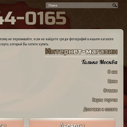
4
4
-
0
1
6
5
тому не переживайте, если не найдете среди фотографий в нашем каталоге
серта, который Вы хотите купить.
И
н
т
е
р
н
е
т
-
м
а
г
а
з
и
н
Только Москва
О нас
Цены
Отзывы
Вкусы тортов
Доставка и оплата