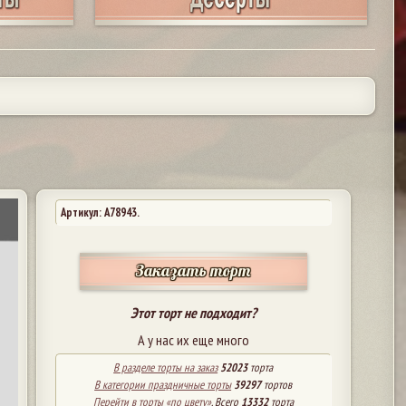
Артикул: A78943.
Заказать торт
Этот торт не подходит?
А у нас их еще много
В разделе торты на заказ
52023
торта
В категории праздничные торты
39297
тортов
Перейти в торты «по цвету»
. Всего
13332
торта