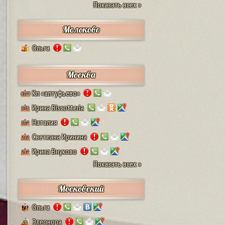
Показать всех »
Молоково
Ольга
1
Москва
Кп «алтуфьево»
4579
Ирина Biscotteria
378
Наталия
307
Светлана Иринина
222
Ирина Внуково
297
Показать всех »
Московский
Ольга
74
Элеонора
28