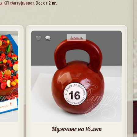
ы КП «Алтуфьево»
. Вес от
2 кг
.
Заказать
Мужчине на 16 лет