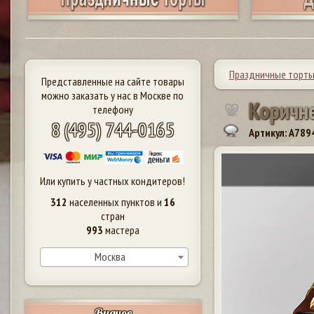
Праздничные торт
Представленные на сайте товары
можно заказать у нас в Москве по
К
о
р
и
ч
н
телефону
8 (495) 744-0165
Артикул: A789
Или купить у частных кондитеров!
312
населенных пунктов и
16
стран
993
мастера
Москва
Видное