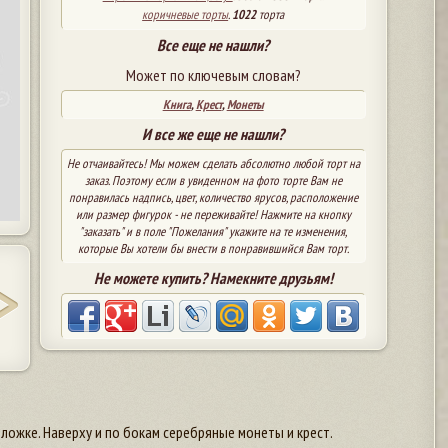
коричневые торты
.
1022
торта
Все еще не нашли?
Может по ключевым словам?
Книга
,
Крест
,
Монеты
И все же еще не нашли?
Не отчаивайтесь! Мы можем сделать абсолютно любой торт на
заказ. Поэтому если в увиденном на фото торте Вам не
понравилась надпись, цвет, количество ярусов, расположение
или размер фигурок - не переживайте! Нажмите на кнопку
"заказать" и в поле "Пожелания" укажите на те изменения,
которые Вы хотели бы внести в понравившийся Вам торт.
Не можете купить? Намекните друзьям!
ложке. Наверху и по бокам серебряные монеты и крест.