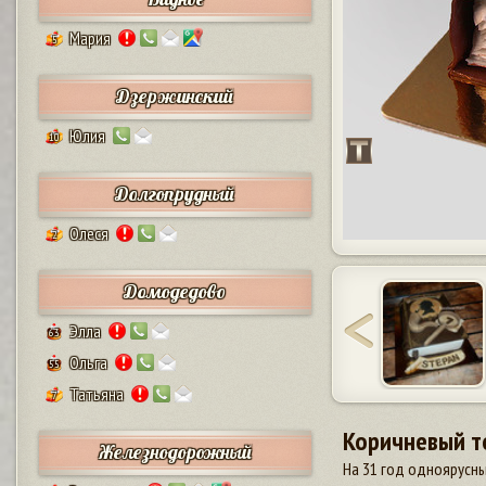
Мария
5
Дзержинский
Юлия
10
Долгопрудный
Олеся
2
Домодедово
Элла
63
Ольга
55
Татьяна
7
Коричневый то
Железнодорожный
На 31 год одноярусны