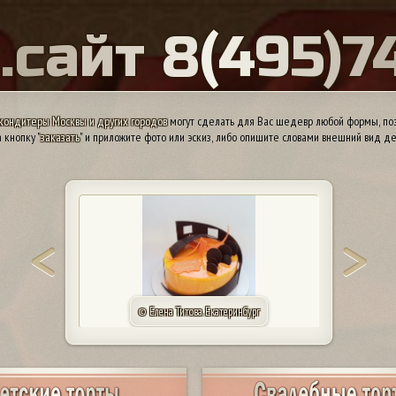
Ы
.
с
а
й
т
8
(
4
9
5
)
7
кондитеры Москвы и других городов
могут сделать для Вас шедевр любой формы, поэ
 кнопку "
заказать
" и приложите фото или эскиз, либо опишите словами внешний вид де
© Елена Титова. Екатеринбург