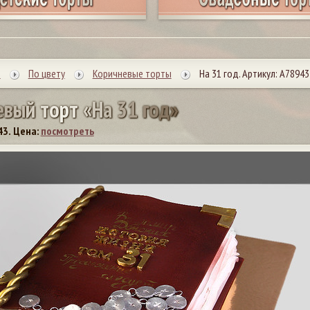
ы
По цвету
Коричневые торты
На 31 год. Артикул: А78943
е
в
ы
й
т
о
р
т
«
Н
а
3
1
г
о
д
»
43.
Цена:
посмотреть