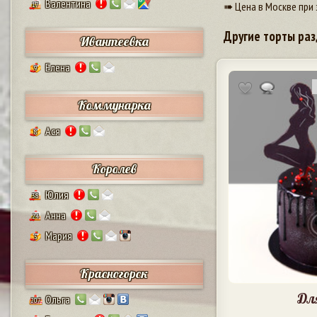
Валентина
➠ Цена в Москве при 
17
Другие торты раз
Ивантеевка
Елена
9
Коммунарка
Ася
8
Королев
Юлия
38
Анна
24
Мария
5
Красногорск
Дл
Ольга
207