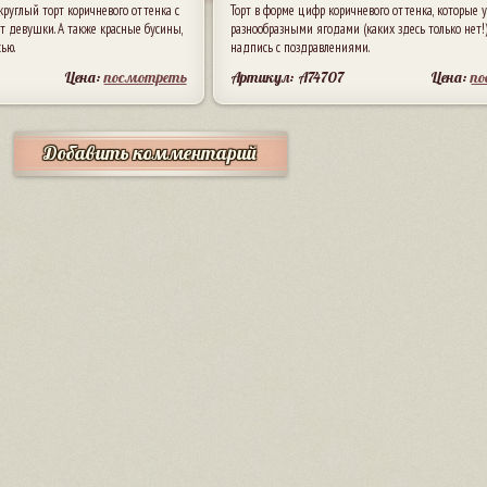
руглый торт коричневого оттенка с
Торт в форме цифр коричневого оттенка, которые
эт девушки. А также красные бусины,
разнообразными ягодами (каких здесь только нет!
ью.
надпись с поздравлениями.
Цена:
посмотреть
Артикул: A74707
Цена:
п
Добавить комментарий