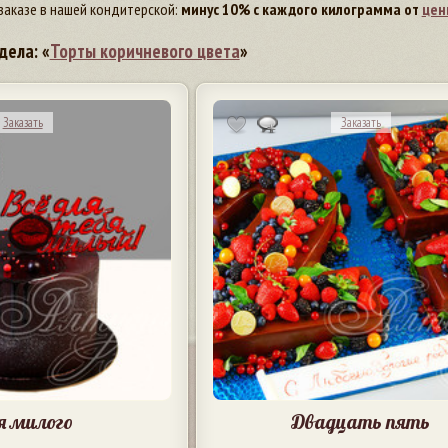
заказе в нашей кондитерской:
минус 10% с каждого килограмма от
цен
дела: «
Торты коричневого цвета
»
Заказать
Заказать
я милого
Двадцать пять