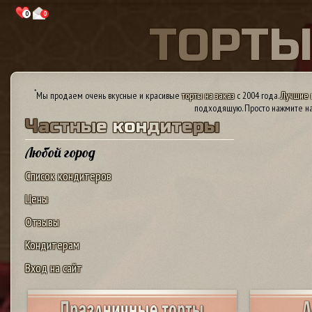
0
0
Т
О
Р
Т
*
Мы продаем очень вкусные и красивые
торты на заказ
с 2004 года.
Лучшие 
подходящую. Просто нажмите на
Ч
а
с
т
н
ы
е
к
о
н
д
и
т
е
р
ы
Любой город
Список кондитеров
Цены
Отзывы
Кондитерам
Вход на сайт