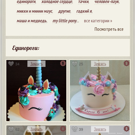
единороги
,
холодное сердце
,
тачки
,
человек-паук
,
микки и минни маус
,
другие
,
гадкий я
,
маша и медведь
,
my little pony
...
все категории »
Посмотреть все
Единороги:
34
25
Заказать
Заказать
62
39
Заказать
Заказать