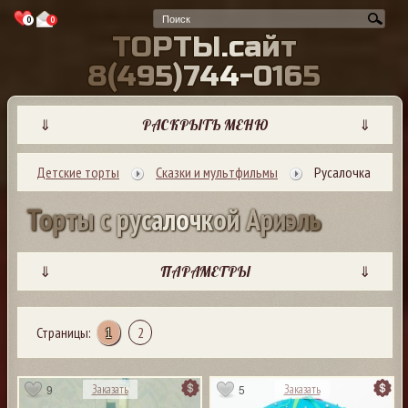
0
0
Т
О
Р
Т
Ы
.
с
а
й
т
8
(
4
9
5
)
7
4
4
-
0
1
6
5
⇓
РАСКРЫТЬ МЕНЮ
⇓
Детские торты
Сказки и мультфильмы
Русалочка
Т
о
р
т
ы
с
р
у
с
а
л
о
ч
к
о
й
А
р
и
э
л
ь
⇓
ПАРАМЕТРЫ
⇓
Страницы:
1
2
9
5
Заказать
Заказать