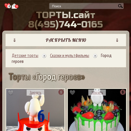
0
0
Т
О
Р
Т
Ы
.
с
а
й
т
8
(
4
9
5
)
7
4
4
-
0
1
6
5
⇓
РАСКРЫТЬ МЕНЮ
⇓
Детские торты
Сказки и мультфильмы
Город
героев
Т
о
р
т
ы
«
Г
о
р
о
д
г
е
р
о
е
в
»
Заказать
Заказать