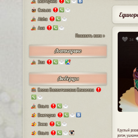
Екатерина
43
Сильва
64
Единор
Aisha
29
Аня
19
Показать всех »
34
Лыткарино
Эля
23
Люберцы
Елена Валентиновна Елисеева
101
Ольга
47
Виктория
8
Эмма
7
Круглый розо
Ольга
9
рогом, ушками