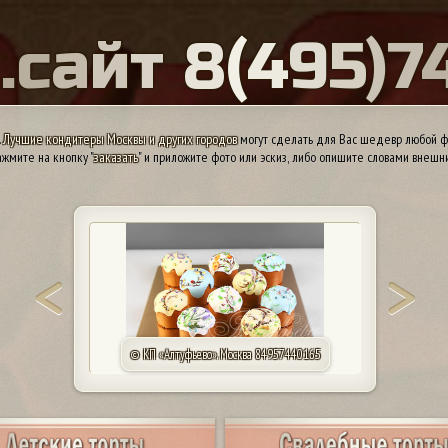
Ы
.
с
а
й
т
8
(
4
9
5
)
7
.
Лучшие кондитеры Москвы и других городов
могут сделать для Вас шедевр любой ф
жмите на кнопку "
заказать
" и приложите фото или эскиз, либо опишите словами внешн
© КП «Алтуфьево». Москва 84957440165