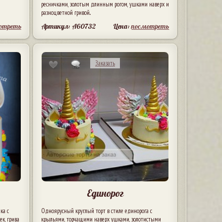
ресничками, золотым длинным рогом, ушками наверх и
разноцветной гривой..
отреть
Артикул: A60732
Цена:
посмотреть
Заказать
10
Единорог
ка с
Одноярусный круглый торт в стиле единорога с
к, грива
крыльями, торчащими наверх ушками, золотистыми