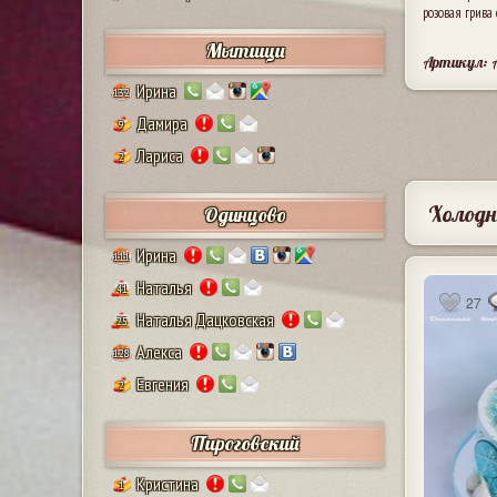
розовая грива
Мытищи
Артикул: 
Ирина
132
Дамира
9
Лариса
2
Холодн
Одинцово
Ирина
111
Наталья
41
27
Наталья Дацковская
25
Алекса
128
Евгения
2
Пироговский
Кристина
1