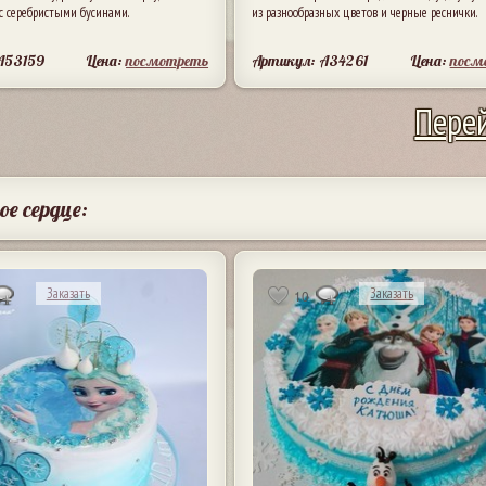
 с серебристыми бусинами.
из разнообразных цветов и черные реснички.
A53159
Цена:
посмотреть
Артикул: A34261
Цена:
посм
Перей
ое сердце:
Заказать
Заказать
10