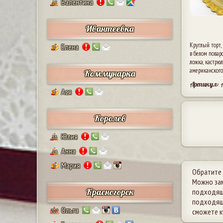
Валентина
17
Ивантеевка
Круглый торт,
Елена
9
в белом поварс
ложка, кастрюл
американского
Коммунарка
Артикул:
Ася
8
Королев
Юлия
38
Анна
24
Мария
5
Обратите 
Можно зам
Красногорск
подходяще
подходящи
Ольга
сможете к
207