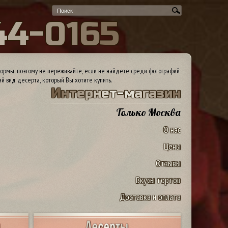
4
4
-
0
1
6
5
ормы, поэтому не переживайте, если не найдете среди фотографий
ий вид десерта, который Вы хотите купить.
И
н
т
е
р
н
е
т
-
м
а
г
а
з
и
н
Только Москва
О нас
Цены
Отзывы
Вкусы тортов
Доставка и оплата