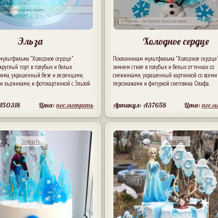
Эльза
Холодное сердце
мультфильма "Холодное сердце"
Поклонникам мультфильма "Холодное сердце"
руглый торт в голубых и белых
зимнем стиле в голубых и белых оттенках со
 зима, украшенный безе и леденцами,
снежинками, украшенный картинкой со всеми
 и льдинками, и фотокартинкой с Эльзой.
персонажами и фигуркой снеговика Олафа.
A50318
Цена:
посмотреть
Артикул: A37658
Цена:
посм
Заказать
Заказать
21