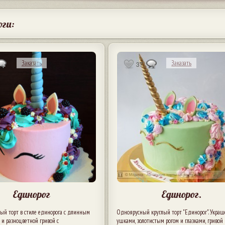
оги:
Заказать
Заказать
37
Единорог
Единорог.
вый торт в стиле единорога с длинным
Одноярусный круглый торт "Единорог". Украш
 и разноцветной гривой с
ушками, золотистым рогом и глазками, гривой 