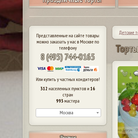
Детские 
Представленные на сайте товары
можно заказать у нас в Москве по
Т
о
р
т
телефону
8 (495) 744-0165
1
Или купить у частных кондитеров!
312
населенных пунктов и
16
стран
993
мастера
Москва
Видное