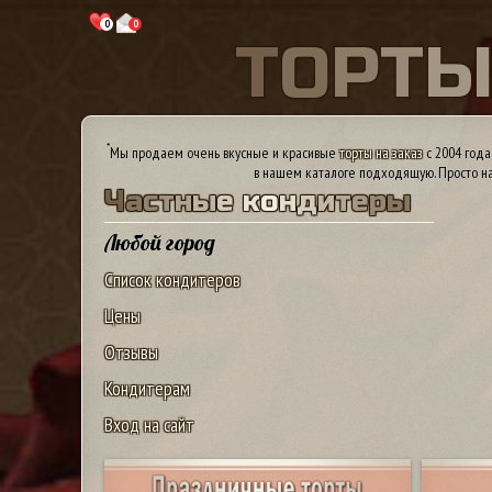
0
0
Т
О
Р
Т
*
Мы продаем очень вкусные и красивые
торты на заказ
с 2004 года
в нашем каталоге подходящую. Просто на
Ч
а
с
т
н
ы
е
к
о
н
д
и
т
е
р
ы
Любой город
Список кондитеров
Цены
Отзывы
Кондитерам
Вход на сайт