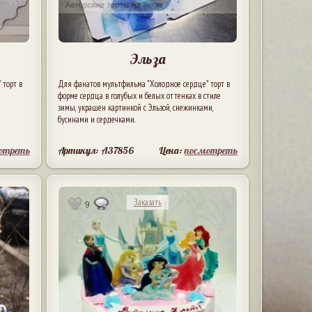
Эльза
 торт в
Для фанатов мультфильма "Холодное сердце" торт в
форме сердца в голубых и белых оттенках в стиле
зимы, украшен картинкой с Эльзой, снежинками,
бусинами и сердечками.
отреть
Артикул: A37856
Цена:
посмотреть
Заказать
9