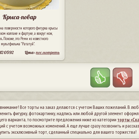
Крыса-повар
 на поверхности которого фигурка крысы
ком колпаке и фартуке, а вокруг нож,
я... Похоже, это Реми из известного
 мультфильма "Рататуй".
 A20592
Цена:
посмотреть
внимание! Все торты на заказ делаются с учетом Ваших пожеланий. В лю
енить фигурку, фотокартинку, надпись или любой другой элемент оформл
го варианта, то посмотрите предложения ниже из категории
торты «Ск
й с учетом возможных изменений. А еще лучше сразу позвонить и рассказа
упить эксклюзивный торт, сделанный специально для вашего торжества!