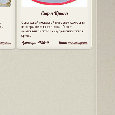
Сыр и Крыса
х
Одноярусный треугольный торт в виде кусочка сыра,
д и
на котором сидит крыса с ножом - Реми из
мультфильма "Рататуй". К сыру прилагаются тесак и
фрукты.
отреть
Артикул: A78649
Цена:
посмотреть