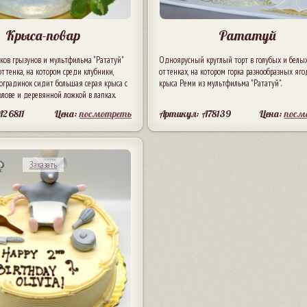
Крыса-повар
Рататуй
ков грызунов и мультфильма "Рататуй"
Одноярусный круглый торт в голубых и белы
оттенка, на котором среди клубники,
оттенках, на котором горка разнообразных яго
оградинок сидит большая серая крыса с
крыса Реми из мультфильма "Рататуй".
олове и деревянной ложкой в лапках.
A26811
Цена:
посмотреть
Артикул: A78139
Цена:
посм
Заказать