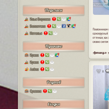
Подольск
Илья Воронин
37
Валентина
14
Поклонникам 
Наталья
одноярусный к
13
оттенках, как
словно снегом
Пушкино
Артикул: 
Ирина
125
Ирина
12
Алёна
4
8
Реутов
Сусанна
110
Сходня