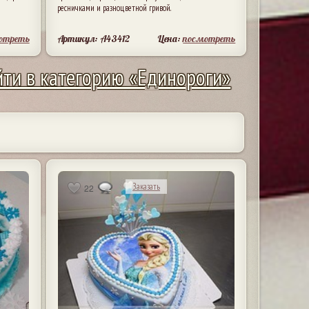
ресничками и разноцветной гривой.
отреть
Артикул: A43412
Цена:
посмотреть
ти в категорию «Единороги»
Заказать
22