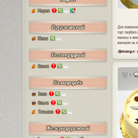
Мария
5
Дзержинский
Для поклонни
торт голубого 
малины и вин
Юлия
10
колпаком на г
Артикул: 
Долгопрудный
Олеся
2
1
Домодедово
Элла
63
Ольга
55
Татьяна
7
Железнодорожный