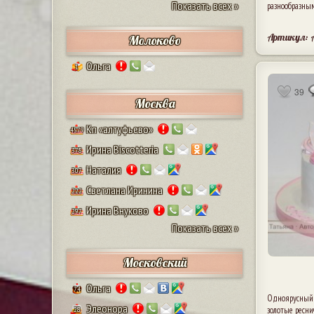
Показать всех »
разнообразны
Артикул: 
Молоково
Ольга
1
39
Москва
Кп «алтуфьево»
4579
Ирина Biscotteria
378
Наталия
307
Светлана Иринина
222
Ирина Внуково
297
Показать всех »
Московский
Ольга
74
Одноярусный к
Элеонора
золотые реснич
28