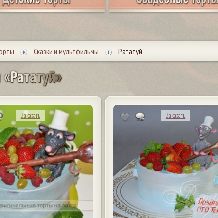
торты
Сказки и мультфильмы
Рататуй
ы
«
Р
а
т
а
т
у
й
»
Заказать
Заказать