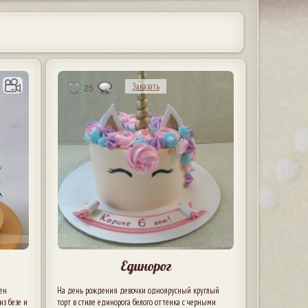
Заказать
25
Единорог
ен
На день рождения девочки одноярусный круглый
из безе и
торт в стиле единорога белого оттенка с черными