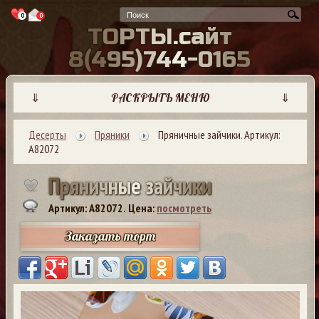
0
0
Т
О
Р
Т
Ы
.
с
а
й
т
8
(
4
9
5
)
7
4
4
-
0
1
6
5
⇓
РАСКРЫТЬ МЕНЮ
⇓
Десерты
Пряники
Пряничные зайчики. Артикул:
А82072
П
р
я
н
и
ч
н
ы
е
з
а
й
ч
и
к
и
Артикул: A82072.
Цена:
посмотреть
Заказать торт