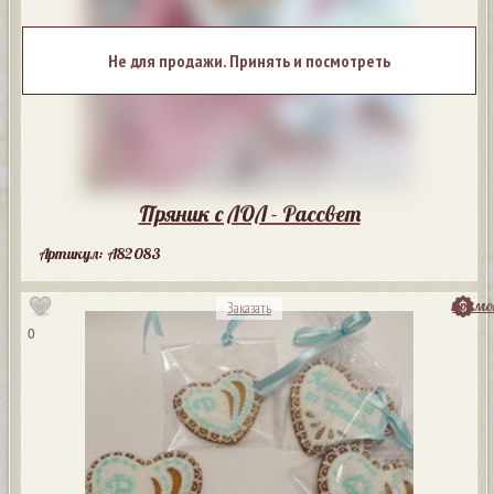
Не для продажи. Принять и посмотреть
Пряник с ЛОЛ - Рассвет
Артикул: A82083
посмо
Заказать
0