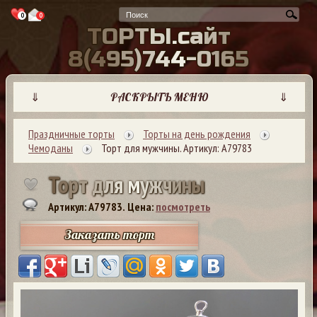
0
0
Т
О
Р
Т
Ы
.
с
а
й
т
8
(
4
9
5
)
7
4
4
-
0
1
6
5
⇓
РАСКРЫТЬ МЕНЮ
⇓
Праздничные торты
Торты на день рождения
Чемоданы
Торт для мужчины. Артикул: А79783
Т
о
р
т
д
л
я
м
у
ж
ч
и
н
ы
Артикул: A79783.
Цена:
посмотреть
Заказать торт