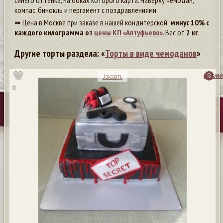
синего оттенка, на боках которого карта. Наверху чемодан,
компас, бинокль и пергамент с поздравлениями.
➠ Цена в Москве при заказе в нашей кондитерской:
минус 10% с
каждого килограмма от
цены КП «Алтуфьево»
. Вес от
2 кг
.
Другие торты раздела: «
Торты в виде чемоданов
»
посмо
Заказать
0