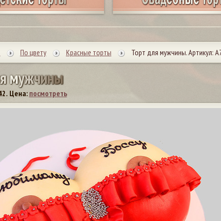
ы
По цвету
Красные торты
Торт для мужчины. Артикул: А
я
м
у
ж
ч
и
н
ы
42.
Цена:
посмотреть