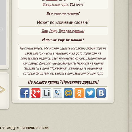
Все красные торты
.
862
торта
Все еще не нашли?
Может по ключевым словам?
Тити
,
Грудь
,
Торт для мужчины
И все же еще не нашли?
Не отчаивайтесь! Мы можем сделать абсолютно любой торт на
заказ. Поэтому если в увиденном на фото торте Вам не
понравилась надпись, цвет, количество ярусов, расположение
или размер фигурок - не переживайте! Нажмите на кнопку
"заказать" и в поле "Пожелания" укажите на те изменения,
которые Вы хотели бы внести в понравившийся Вам торт.
Не можете купить? Намекните друзьям!
я взгляду коричневые соски.