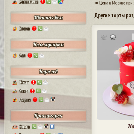
Валентина
➠ Цена в Москве при 
17
Другие торты раз
Ивантеевка
Елена
9
Коммунарка
Ася
8
Королев
Юлия
38
Анна
24
Мария
5
Красногорск
На
Ольга
207