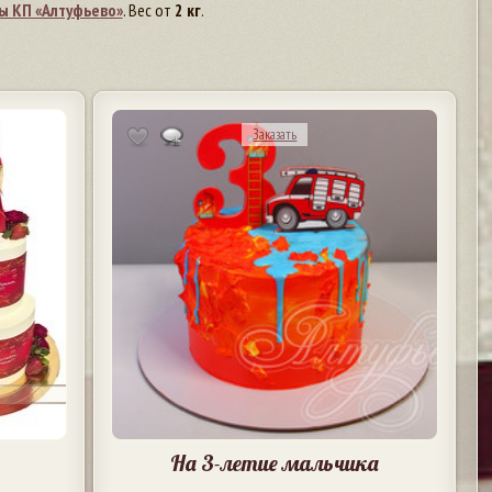
ы КП «Алтуфьево»
. Вес от
2 кг
.
Заказать
На 3-летие мальчика