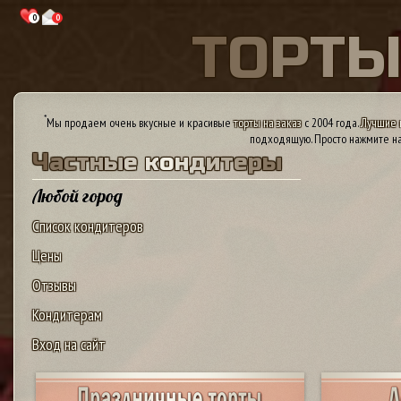
0
0
Т
О
Р
Т
*
Мы продаем очень вкусные и красивые
торты на заказ
с 2004 года.
Лучшие 
подходящую. Просто нажмите на
Ч
а
с
т
н
ы
е
к
о
н
д
и
т
е
р
ы
Любой город
Список кондитеров
Цены
Отзывы
Кондитерам
Вход на сайт