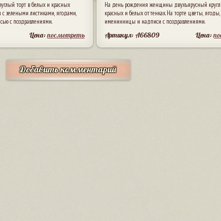
углый торт в белых и красных
На день рождения женщины двухъярусный кругл
 с зелеными листиками, ягодами,
красных и белых оттенках. На торте цветы, ягоды,
сью с поздравлениями.
именинницы и надписи с поздравлениями.
Цена:
посмотреть
Артикул: A66809
Цена:
п
Добавить комментарий