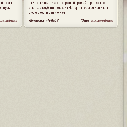
ый торт в
На 3-летие мальчика одноярусный круглый торт красного
 фигурка
оттенка с голубыми потеками. На торте пожарная машина и
цифра с лестницей и огнем.
осмотреть
Артикул: A74832
Цена:
посмотреть