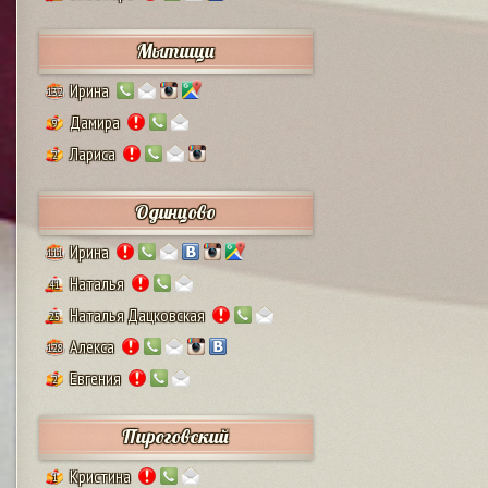
Мытищи
Ирина
132
Дамира
9
Лариса
2
Одинцово
Ирина
111
Наталья
41
Наталья Дацковская
25
Алекса
128
Евгения
2
Пироговский
Кристина
1