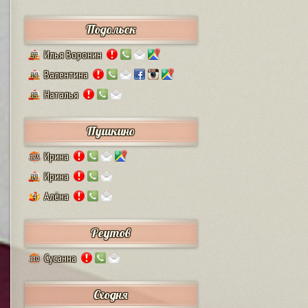
Подольск
Илья Воронин
37
Валентина
14
Наталья
13
Пушкино
Ирина
125
Ирина
12
Алёна
4
Реутов
Сусанна
110
Сходня