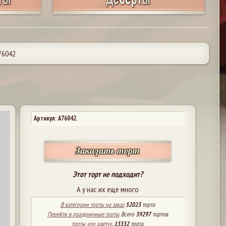
76042
Артикул: A76042.
Заказать торт
Этот торт не подходит?
А у нас их еще много
В категории торты на заказ
52023
торта
Перейти в праздничные торты
. Всего
39297
тортов
торты «по цвету»
.
13332
торта