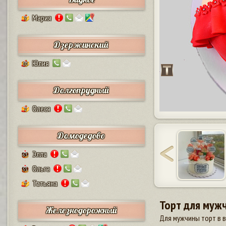
Мария
5
Дзержинский
Юлия
10
Долгопрудный
Олеся
2
Домодедово
Элла
63
Ольга
55
Татьяна
7
Торт для муж
Железнодорожный
Для мужчины торт в в