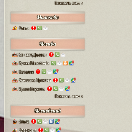
Показать всех »
Молоково
Ольга
1
Москва
Кп «алтуфьево»
4579
Ирина Biscotteria
378
Наталия
307
Светлана Иринина
222
Ирина Внуково
297
Показать всех »
Московский
Ольга
74
Элеонора
28