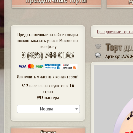
Праздничные торт
Представленные на сайте товары
можно заказать у нас в Москве по
Т
о
р
т
д
л
телефону
8 (495) 744-0165
Артикул: A760
Или купить у частных кондитеров!
312
населенных пунктов и
16
стран
993
мастера
Москва
Видное