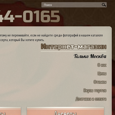
4
4
-
0
1
6
5
тому не переживайте, если не найдете среди фотографий в нашем каталоге
серта, который Вы хотите купить.
И
н
т
е
р
н
е
т
-
м
а
г
а
з
и
н
Только Москва
О нас
Цены
Отзывы
Вкусы тортов
Доставка и оплата