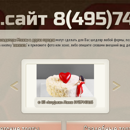
Ы
.
с
а
й
т
8
(
4
9
5
)
7
кондитеры Москвы и других городов
могут сделать для Вас шедевр любой формы, поэ
 кнопку "
заказать
" и приложите фото или эскиз, либо опишите словами внешний вид де
© КП «Алтуфьево». Москва 84957440165