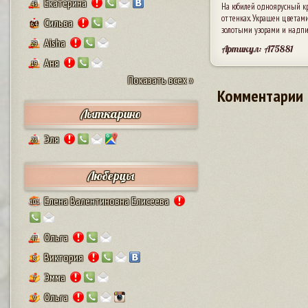
Екатерина
43
На юбилей одноярусный кр
оттенках. Украшен цветами
Сильва
64
золотыми узорами и надпи
Aisha
29
Артикул: A75881
Аня
19
Показать всех »
Комментарии
Лыткарино
Эля
23
Люберцы
Елена Валентиновна Елисеева
101
Ольга
47
Виктория
8
Эмма
7
Ольга
9