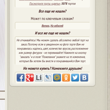
Посмотрите торты «цветы»
.
5078
тортов
Все еще не нашли?
Может по ключевым словам?
Велюр
,
На юбилей
И все же еще не нашли?
Не отчаивайтесь! Мы можем сделать абсолютно любой торт на
заказ. Поэтому если в увиденном на фото торте Вам не
понравилась надпись, цвет, количество ярусов, расположение
или размер фигурок - не переживайте! Нажмите на кнопку
"заказать" и в поле "Пожелания" укажите на те изменения,
которые Вы хотели бы внести в понравившийся Вам торт.
Не можете купить? Намекните друзьям!