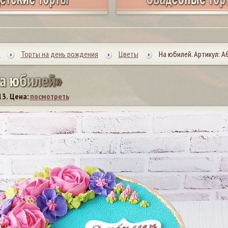
ы
Торты на день рождения
Цветы
На юбилей. Артикул: А
а
ю
б
и
л
е
й
»
13.
Цена:
посмотреть