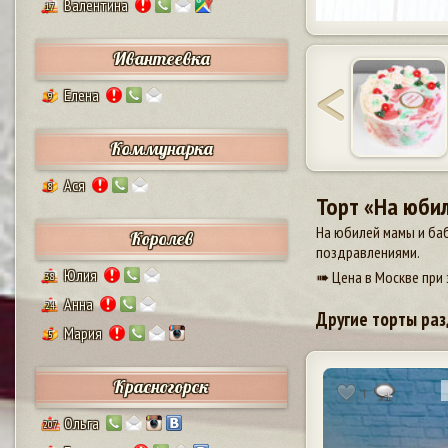
Валентина
17
Ивантеевка
Елена
9
Коммунарка
Ася
8
Торт «На юби
На юбилей мамы и ба
Королев
поздравлениями.
Юлия
➠ Цена в Москве при 
38
Анна
24
Другие торты раз
Мария
5
Красногорск
1
Ольга
207