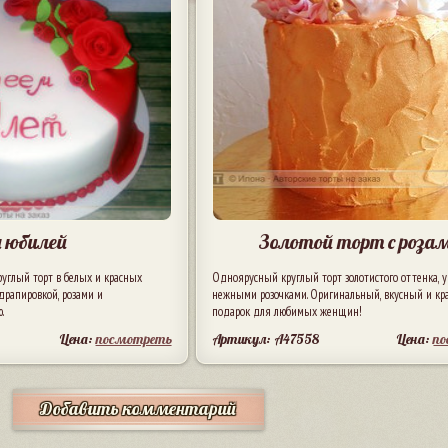
 юбилей
Золотой торт с роза
углый торт в белых и красных
Одноярусный круглый торт золотистого оттенка,
 драпировкой, розами и
нежными розочками. Оригинальный, вкусный и кр
.
подарок для любимых женщин!
Цена:
посмотреть
Артикул: A47558
Цена:
п
Добавить комментарий