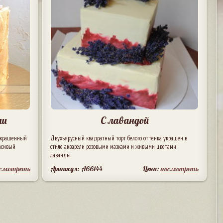
ми
С лавандой
 украшенный
Двухъярусный квадратный торт белого оттенка украшен в
асивый
стиле акварели розовыми мазками и живыми цветами
лаванды.
осмотреть
Артикул: A66144
Цена:
посмотреть