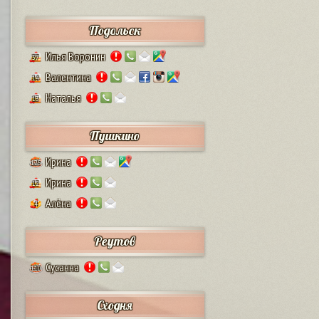
Подольск
Илья Воронин
37
Валентина
14
Наталья
13
Пушкино
Ирина
125
Ирина
12
Алёна
4
Реутов
Сусанна
110
Сходня