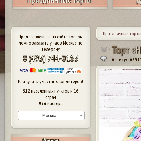
Праздничные торт
Представленные на сайте товары
можно заказать у нас в Москве по
Т
о
р
т
«
Н
телефону
3
8 (495) 744-0165
Артикул: A651
Или купить у частных кондитеров!
312
населенных пунктов и
16
стран
993
мастера
Москва
Видное