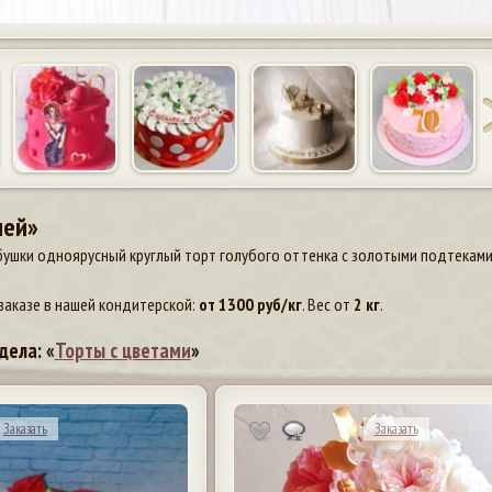
лей»
бушки одноярусный круглый торт голубого оттенка с золотыми подтеками
заказе в нашей кондитерской:
от
1300
руб/кг
. Вес от
2 кг
.
дела: «
Торты с цветами
»
Заказать
Заказать