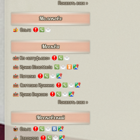
Показать всех »
Молоково
Ольга
1
Москва
Кп «алтуфьево»
4579
Ирина Biscotteria
378
Наталия
307
Светлана Иринина
222
Ирина Внуково
297
Показать всех »
Московский
Ольга
74
Элеонора
28