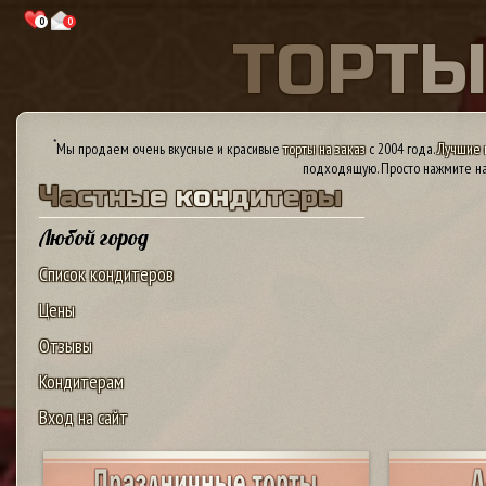
0
0
Т
О
Р
Т
*
Мы продаем очень вкусные и красивые
торты на заказ
с 2004 года.
Лучшие 
подходящую. Просто нажмите на
Ч
а
с
т
н
ы
е
к
о
н
д
и
т
е
р
ы
Любой город
Список кондитеров
Цены
Отзывы
Кондитерам
Вход на сайт