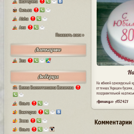
Екатерина
43
Сильва
64
Aisha
29
Аня
19
Показать всех »
Лыткарино
Эля
23
На
Люберцы
На юбилей одноярусный кр
Елена Валентиновна Елисеева
оттенках. Украшен бусами,
101
поздравительной надписью
Артикул: A52421
Ольга
47
Виктория
8
Комментарии
Эмма
7
Ольга
9