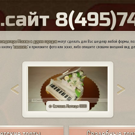
Ы
.
с
а
й
т
8
(
4
9
5
)
7
кондитеры Москвы и других городов
могут сделать для Вас шедевр любой формы, поэ
 кнопку "
заказать
" и приложите фото или эскиз, либо опишите словами внешний вид де
© Татьяна. Саратов 79173157019