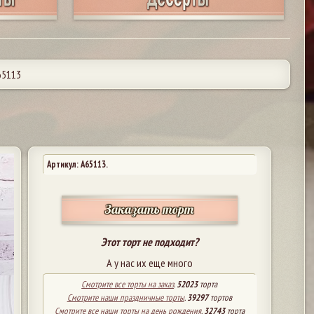
65113
Артикул: A65113.
Заказать торт
Этот торт не подходит?
А у нас их еще много
Смотрите все торты на заказ
.
52023
торта
Смотрите наши праздничные торты
.
39297
тортов
Смотрите все наши торты на день рождения
.
32743
торта