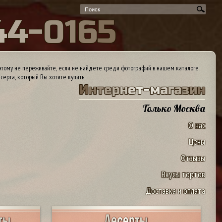
4
4
-
0
1
6
5
тому не переживайте, если не найдете среди фотографий в нашем каталоге
серта, который Вы хотите купить.
И
н
т
е
р
н
е
т
-
м
а
г
а
з
и
н
Только Москва
О нас
Цены
Отзывы
Вкусы тортов
Доставка и оплата