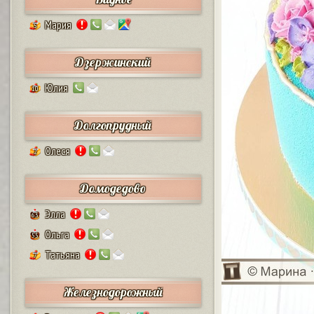
Мария
5
Дзержинский
Юлия
10
Долгопрудный
Олеся
2
Домодедово
Элла
63
Ольга
55
Татьяна
7
Железнодорожный