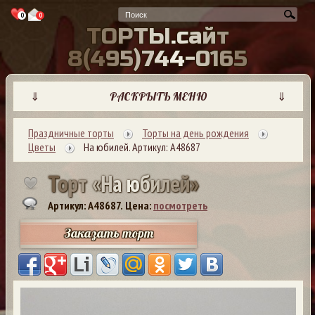
0
0
Т
О
Р
Т
Ы
.
с
а
й
т
8
(
4
9
5
)
7
4
4
-
0
1
6
5
⇓
РАСКРЫТЬ МЕНЮ
⇓
Праздничные торты
Торты на день рождения
Цветы
На юбилей. Артикул: А48687
Т
о
р
т
«
Н
а
ю
б
и
л
е
й
»
Артикул: A48687.
Цена:
посмотреть
Заказать торт