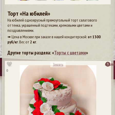
Торт «На юбилей»
На юбилей одноярусный прямоугольный торт салатового
оттенка, украшенный подтеками, кремовыми цветами и
поздравлениями.
➠ Цена в Москве при заказе в нашей кондитерской:
от
1300
руб/кг
. Вес от
2 кг
.
Другие торты раздела: «
Торты с цветами
»
посмо
Заказать
0