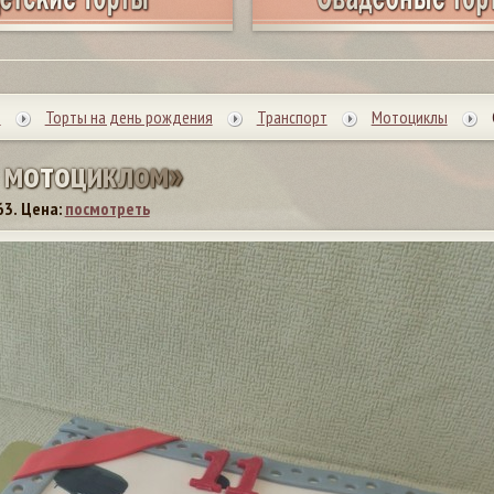
ы
Торты на день рождения
Транспорт
Мотоциклы
м
о
т
о
ц
и
к
л
о
м
»
63.
Цена:
посмотреть