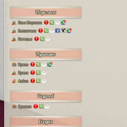
Подольск
Илья Воронин
37
Валентина
14
Наталья
13
Пушкино
Ирина
125
Ирина
12
Алёна
4
Реутов
Сусанна
110
Сходня