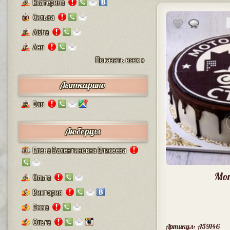
Екатерина
43
Сильва
64
Aisha
29
Аня
19
Показать всех »
Лыткарино
Эля
23
Люберцы
Елена Валентиновна Елисеева
101
Мо
Ольга
47
Виктория
8
Эмма
7
Ольга
9
Артикул: A59146