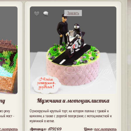
Заказать
ту
Мужчина и мотоциклистка
ез реку
Одноярусный круглый торт, на котором поляна с травой и
ный мост -
камнями, а также с дорогой посередине, с мотоциклисткой и
мужчиной в кепке.
осмотреть
Артикул: A79269
Цена:
посмотреть