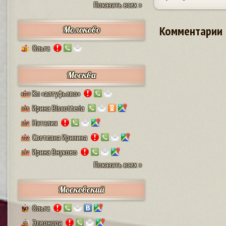
Показать всех »
Комментарии
Молоково
Ольга
1
Москва
Кп «алтуфьево»
4579
Ирина Biscotteria
378
Наталия
307
Светлана Иринина
222
Ирина Внуково
297
Показать всех »
Московский
Ольга
74
Элеонора
28