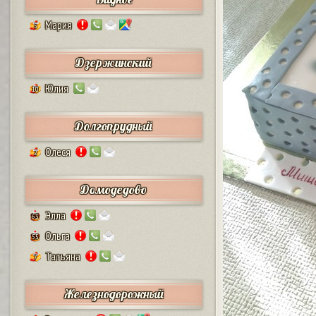
Мария
5
Дзержинский
Юлия
10
Долгопрудный
Олеся
2
Домодедово
Элла
63
Ольга
55
Татьяна
7
Железнодорожный