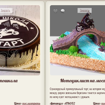
Заказать
Заказать
тошкола
Мотоциклист на мос
Одноярусный прямоугольный торт, на котором чер
между двумя зелеными берегами тянется кирпич
по нему едет мотоциклист с ружьем.
Цена:
посмотреть
Артикул: A78052
Цена:
п