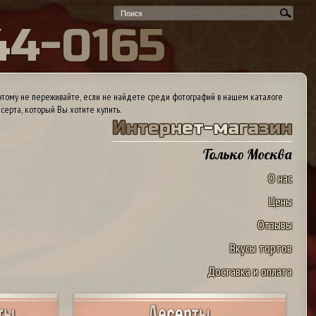
4
4
-
0
1
6
5
тому не переживайте, если не найдете среди фотографий в нашем каталоге
серта, который Вы хотите купить.
И
н
т
е
р
н
е
т
-
м
а
г
а
з
и
н
Только Москва
О нас
Цены
Отзывы
Вкусы тортов
Доставка и оплата