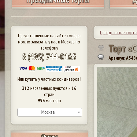
Праздничные торт
Представленные на сайте товары
можно заказать у нас в Москве по
Т
о
р
т
«
С
телефону
8 (495) 744-0165
Артикул: A548
Или купить у частных кондитеров!
312
населенных пунктов и
16
стран
993
мастера
Москва
Видное