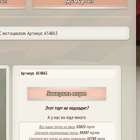
С мотоциклом. Артикул: А54863
Артикул: A54863.
Заказать торт
Этот торт не подходит?
А у нас их еще много
Все наши торты на заказ
.
52023
торта
Смотрите праздничные торты
.
39297
тортов
Смотрите все торты на день рождения
.
32743
торта