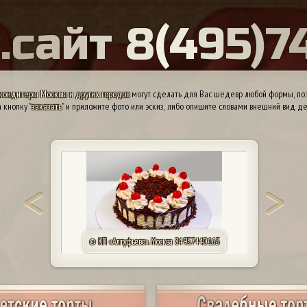
Ы
.
с
а
й
т
8
(
4
9
5
)
7
кондитеры Москвы и других городов
могут сделать для Вас шедевр любой формы, поэ
 кнопку "
заказать
" и приложите фото или эскиз, либо опишите словами внешний вид де
© КП «Алтуфьево». Москва 84957440165