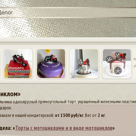
циклом»
льчика одноярусный прямоугольный торт, украшенный железными пластина
дарок.
заказе в нашей кондитерской:
от
1300
руб/кг
. Вес от
2 кг
.
дела: «
Торты с мотоциклами и в виде мотоциклов
»