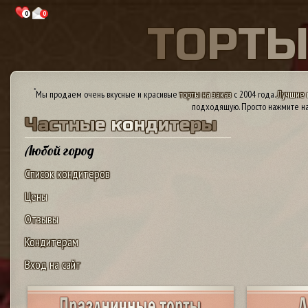
0
0
Т
О
Р
Т
*
Мы продаем очень вкусные и красивые
торты на заказ
с 2004 года.
Лучшие 
подходящую. Просто нажмите на
Ч
а
с
т
н
ы
е
к
о
н
д
и
т
е
р
ы
Любой город
Список кондитеров
Цены
Отзывы
Кондитерам
Вход на сайт