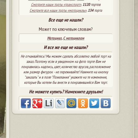
Смотрите наши торты «транспорт»
.
1120
тортов
Смотрите все наши торты «мотоциклы»
.
134
торта
Все еще не нашли?
Может по ключевым словам?
Мотоцикл
,
С мотоциклом
И все же еще не нашли?
Не отчаивайтесь! Мы можем сделать абсолютно любой торт на
заказ. Поэтому если в увиденном на фото торте Вам не
понравилась надпись, цвет, количество ярусов, расположение
или размер фигурок - не переживайте! Нажмите на кнопку
"заказать" и в поле "Пожелания" укажите на те изменения,
которые Вы хотели бы внести в понравившийся Вам торт.
Не можете купить? Намекните друзьям!