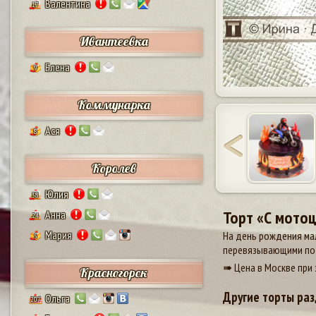
Валентина
17
Ивантеевка
Елена
9
Коммунарка
Ася
8
Королев
Юлия
38
Торт «С мото
Анна
24
Мария
На день рождения ма
5
перевязывающими по
➠ Цена в Москве при 
Красногорск
Другие торты раз
Ольга
207