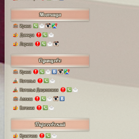
Мытищи
Ирина
132
Дамира
9
Лариса
2
Одинцово
Ирина
111
Наталья
41
Наталья Дацковская
25
Алекса
128
Евгения
2
Пироговский
Кристина
1