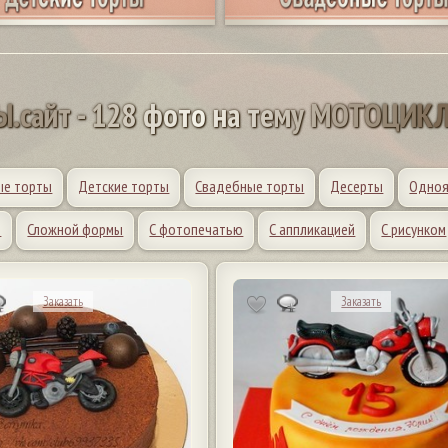
Ы
.
с
а
й
т
-
1
2
8
ф
о
т
о
н
а
т
е
м
у
М
О
Т
О
Ц
И
К
ые торты
Детские торты
Свадебные торты
Десерты
Одноя
и
Сложной формы
С фотопечатью
С аппликацией
С рисунком
Заказать
Заказать