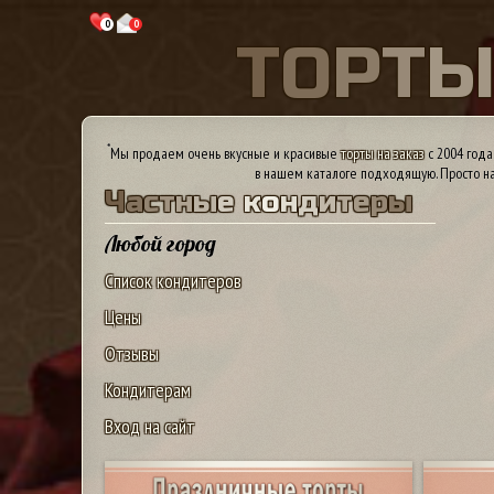
0
0
Т
О
Р
Т
*
Мы продаем очень вкусные и красивые
торты на заказ
с 2004 года
в нашем каталоге подходящую. Просто на
Ч
а
с
т
н
ы
е
к
о
н
д
и
т
е
р
ы
Любой город
Список кондитеров
Цены
Отзывы
Кондитерам
Вход на сайт