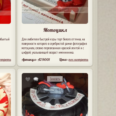
Мотоцикл
 объятый
Для любителя быстрой езды торт белого оттенка, на
поверхности которого в серебристой рамке фотография
мотоцикла, словно перевязанная красной лентой и с
цифрой, указывающей возраст именинника.
отреть
Артикул: A29001
Цена:
посмотреть
Заказать