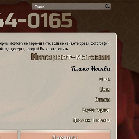
4
4
-
0
1
6
5
ормы, поэтому не переживайте, если не найдете среди фотографий
ий вид десерта, который Вы хотите купить.
И
н
т
е
р
н
е
т
-
м
а
г
а
з
и
н
Только Москва
О нас
Цены
Отзывы
Вкусы тортов
Доставка и оплата