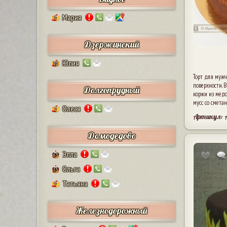
Мария
5
Дзержинский
Юлия
10
Торт для муж
поверхности. 
Долгопрудный
коржи из медо
мусс со смета
Олеся
2
Артикул:
Домодедово
Элла
63
Ольга
55
Татьяна
7
Железнодорожный