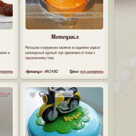
Мотоцикл
Мотоцикл в окружении пламени из карамели украсит
чками и
одноярусный круглый торт оранжевого оттенка к
праздничному столу.
отреть
Артикул: A42492
Цена:
посмотреть
Заказать