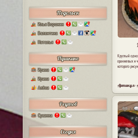
Подольск
Илья Воронин
37
Валентина
14
Наталья
13
Круглый одно
Пушкино
оранжевых и ч
которого рису
Ирина
125
Ирина
12
Артикул: 
Алёна
4
Реутов
1
Сусанна
110
Сходня