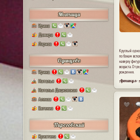
Мытищи
Ирина
132
Дамира
9
Лариса
2
Круглый одноя
по бокам вспо
Одинцово
наверху фигур
возраста. От
Ирина
рождения.
111
Артикул: 
Наталья
41
Наталья Дацковская
25
Алекса
128
1
Евгения
2
Пироговский
Кристина
1