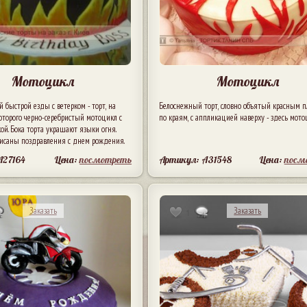
Мотоцикл
Мотоцикл
 быстрой езды с ветерком - торт, на
Белоснежный торт, словно объятый красным 
оторого черно-серебристый мотоцикл с
по краям, с аппликацией наверху - здесь мото
кой. Бока торта украшают языки огня.
исаны поздравления с днем рождения.
A27164
Цена:
посмотреть
Артикул: A31548
Цена:
посм
Заказать
Заказать
1