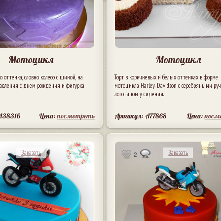
Мотоцикл
Мотоцикл
о оттенка, словно колесо с шиной, на
Торт в коричневых и белых оттенках в форме
равления с днем рождения и фигурка
мотоцикла Harley-Davidson с серебряными ру
логотипом у сидения.
A38316
Цена:
посмотреть
Артикул: A77868
Цена:
посм
Заказать
Заказать
2