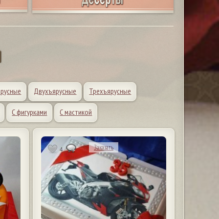
Л
русные
Двухъярусные
Трехъярусные
С фигурками
С мастикой
Заказать
4