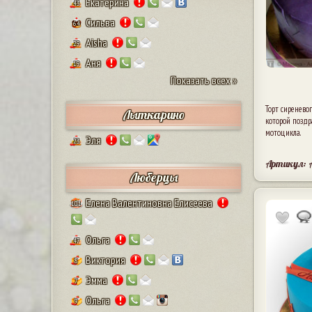
Екатерина
43
Сильва
64
Aisha
29
Аня
19
Показать всех »
Торт сиреневог
Лыткарино
которой позд
мотоцикла.
Эля
23
Артикул: 
Люберцы
Елена Валентиновна Елисеева
101
Ольга
47
Виктория
8
Эмма
7
Ольга
9