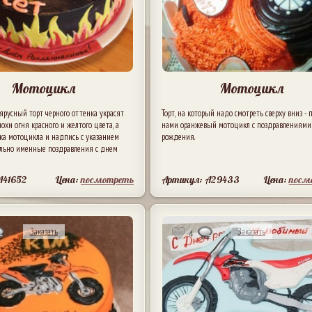
Мотоцикл
Мотоцикл
русный торт черного оттенка украсят
Торт, на который надо смотреть сверху вниз - 
лохи огня красного и желтого цвета, а
нами оранжевый мотоцикл с поздравлениями
ка мотоцикла и надпись с указанием
рождения.
дельно именные поздравления с днем
A41652
Цена:
посмотреть
Артикул: A29433
Цена:
посм
Заказать
Заказать
4