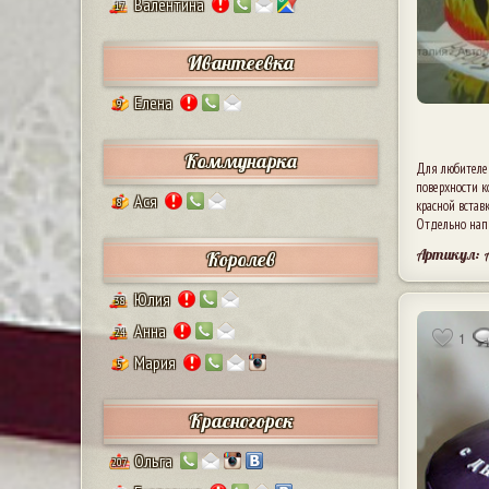
Валентина
17
Ивантеевка
Елена
9
Коммунарка
Для любителей
поверхности к
Ася
8
красной встав
Отдельно нап
Артикул: 
Королев
Юлия
38
Анна
24
1
Мария
5
Красногорск
Ольга
207