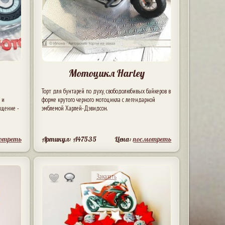
Мотоцикл Harley
Торт для бунтарей по духу, свободолюбивых байкеров в
 и
форме крутого черного мотоцикла с легендарной
ощение -
эмблемой Харлей-Дэвидсон.
отреть
Артикул: A47535
Цена:
посмотреть
Заказать