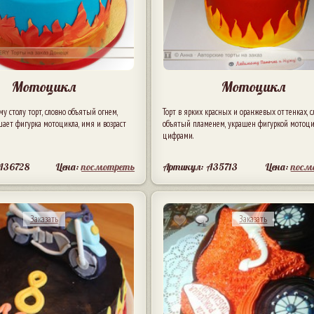
Мотоцикл
Мотоцикл
у столу торт, словно объятый огнем,
Торт в ярких красных и оранжевых оттенках, с
ает фигурка мотоцикла, имя и возраст
объятый пламенем, украшен фигуркой мотоци
цифрами.
A36728
Цена:
посмотреть
Артикул: A35713
Цена:
посм
Заказать
Заказать