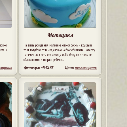
Мотоцикл
ловно
На день рождения мальчика одноярусный круглый
кла и
торт голубого оттенка, словно небо с облаками. Наверху
на зеленых листиках мотоцикл. На боку на одном из
облаков имя и возраст ребенка.
отреть
Артикул: A47287
Цена:
посмотреть
Заказать