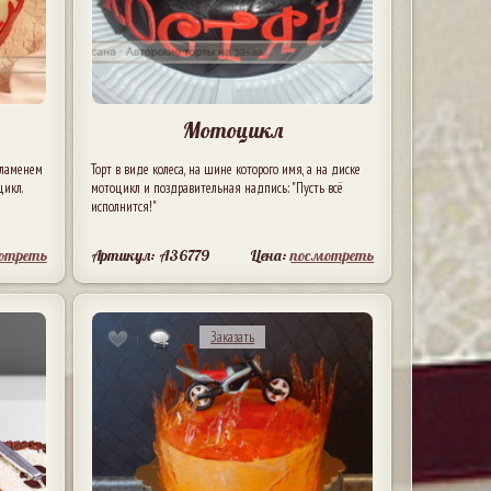
Мотоцикл
пламенем
Торт в виде колеса, на шине которого имя, а на диске
цикл.
мотоцикл и поздравительная надпись: "Пусть всё
исполнится!"
отреть
Артикул: A36779
Цена:
посмотреть
Заказать
1