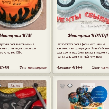
Мотоцикл KTM
Мотоцикл HONDA
ярусный торт, выполненный в
Светло-голубой торт в форме мотоцикла, на
ерных оттенках, на поверхности
поверхности которого рисунок "Хонда" в белых
нок мотоцикла КТМ.
красных оттенках. Оригинальное и вкусное уг
торт на день рождения любимому мужу.
A24791
Цена:
посмотреть
Артикул: A24444
Цена:
посм
Заказать
Заказать