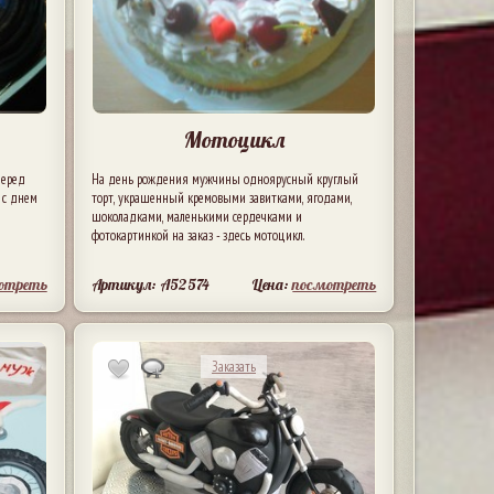
Мотоцикл
перед
На день рождения мужчины одноярусный круглый
 с днем
торт, украшенный кремовыми завитками, ягодами,
шоколадками, маленькими сердечками и
фотокартинкой на заказ - здесь мотоцикл.
отреть
Артикул: A52574
Цена:
посмотреть
Заказать