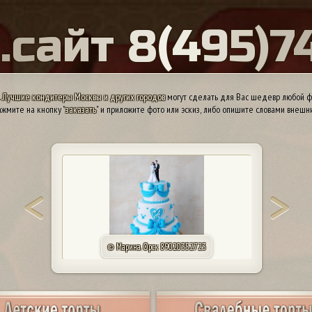
Ы
.
с
а
й
т
8
(
4
9
5
)
7
.
Лучшие кондитеры Москвы и других городов
могут сделать для Вас шедевр любой ф
жмите на кнопку "
заказать
" и приложите фото или эскиз, либо опишите словами внешн
© Марина. Орск 89020352723