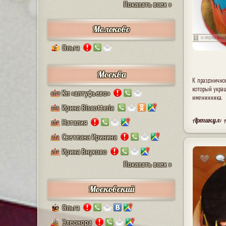
Показать всех »
Молоково
Ольга
1
Москва
К праздничном
который украш
Кп «алтуфьево»
4579
именинника.
Ирина Biscotteria
378
Артикул: 
Наталия
307
Светлана Иринина
222
Ирина Внуково
297
Показать всех »
Московский
Ольга
74
Элеонора
28