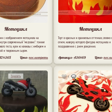
Мотоцикл
Мотоцикл
чин с изображением мотоцикла на
Торт в красных и оранжевых оттенках, словно
Внутри современный "медовик": тонкие
огнем, наверху которого фигурка мотоцикла и
вого теста, кули из клюквы с имбирем и
поздравления с днем рождения.
ной и творожным сыром.
 A24365
Цена:
посмотреть
Артикул: A36469
Цена:
посм
Заказать
Заказать
1