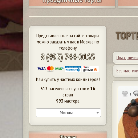
Т
О
Р
Т
Представленные на сайте товары
можно заказать у нас в Москве по
телефону
8 (495) 744-0165
Праздничн
Без мастик
Или купить у частных кондитеров!
312
населенных пунктов и
16
1
стран
993
мастера
Москва
Видное