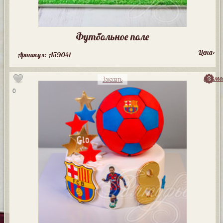
Футбольное поле
Цена:
Артикул: A59041
посмо
Заказать
0