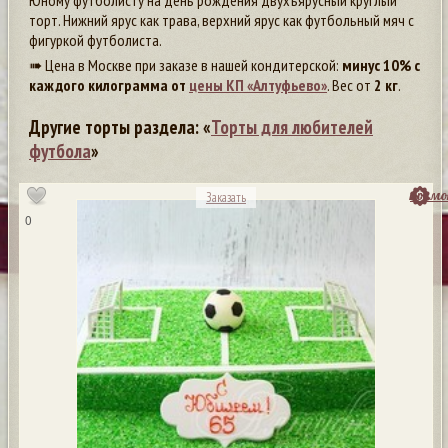
Юному футболисту на день рождения двухъярусный круглый
торт. Нижний ярус как трава, верхний ярус как футбольный мяч с
фигуркой футболиста.
➠ Цена в Москве при заказе в нашей кондитерской:
минус 10% с
каждого килограмма от
цены КП «Алтуфьево»
. Вес от
2 кг
.
Другие торты раздела: «
Торты для любителей
футбола
»
посмо
Заказать
0