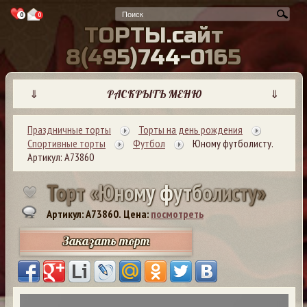
0
0
Т
О
Р
Т
Ы
.
с
а
й
т
8
(
4
9
5
)
7
4
4
-
0
1
6
5
⇓
РАСКРЫТЬ МЕНЮ
⇓
Праздничные торты
Торты на день рождения
Спортивные торты
Футбол
Юному футболисту.
Артикул: А73860
Т
о
р
т
«
Ю
н
о
м
у
ф
у
т
б
о
л
и
с
т
у
»
Артикул: A73860.
Цена:
посмотреть
Заказать торт