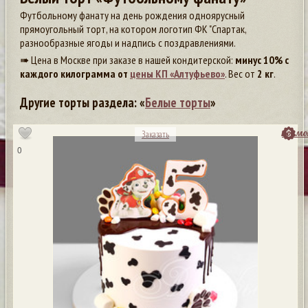
Футбольному фанату на день рождения одноярусный
прямоугольный торт, на котором логотип ФК "Спартак,
разнообразные ягоды и надпись с поздравлениями.
➠ Цена в Москве при заказе в нашей кондитерской:
минус 10% с
каждого килограмма от
цены КП «Алтуфьево»
. Вес от
2 кг
.
Другие торты раздела: «
Белые торты
»
посмо
Заказать
0