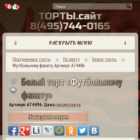
0
0
Т
О
Р
Т
Ы
.
с
а
й
т
8
(
4
9
5
)
7
4
4
-
0
1
6
5
⇓
РАСКРЫТЬ МЕНЮ
⇓
Праздничные торты
По цвету
Белые торты
Футбольному фанату. Артикул: А74496
Б
е
л
ы
й
т
о
р
т
«
Ф
у
т
б
о
л
ь
н
о
м
у
ф
а
н
а
т
у
»
Артикул: A74496.
Цена:
посмотреть
Заказать торт