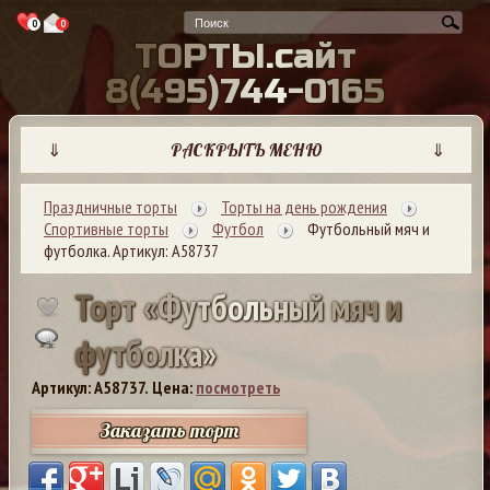
0
0
Т
О
Р
Т
Ы
.
с
а
й
т
8
(
4
9
5
)
7
4
4
-
0
1
6
5
⇓
РАСКРЫТЬ МЕНЮ
⇓
Праздничные торты
Торты на день рождения
Спортивные торты
Футбол
Футбольный мяч и
футболка. Артикул: А58737
Т
о
р
т
«
Ф
у
т
б
о
л
ь
н
ы
й
м
я
ч
и
ф
у
т
б
о
л
к
а
»
Артикул: A58737.
Цена:
посмотреть
Заказать торт