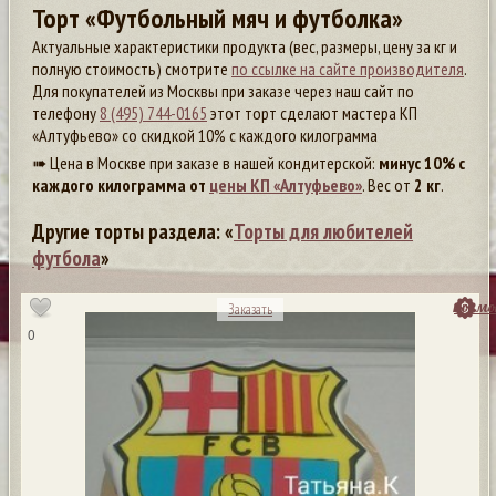
Торт «Футбольный мяч и футболка»
Актуальные характеристики продукта (вес, размеры, цену за кг и
полную стоимость) смотрите
по ссылке на сайте производителя
.
Для покупателей из Москвы при заказе через наш сайт по
телефону
8 (495) 744-0165
этот торт сделают мастера КП
«Алтуфьево» со скидкой 10% с каждого килограмма
➠ Цена в Москве при заказе в нашей кондитерской:
минус 10% с
каждого килограмма от
цены КП «Алтуфьево»
. Вес от
2 кг
.
Другие торты раздела: «
Торты для любителей
футбола
»
посмо
Заказать
0