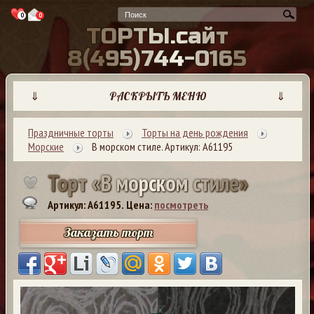
0
0
Т
О
Р
Т
Ы
.
с
а
й
т
8
(
4
9
5
)
7
4
4
-
0
1
6
5
⇓
РАСКРЫТЬ МЕНЮ
⇓
Праздничные торты
Торты на день рождения
Морские
В морском стиле. Артикул: А61195
Т
о
р
т
«
В
м
о
р
с
к
о
м
с
т
и
л
е
»
Артикул: A61195.
Цена:
посмотреть
Заказать торт