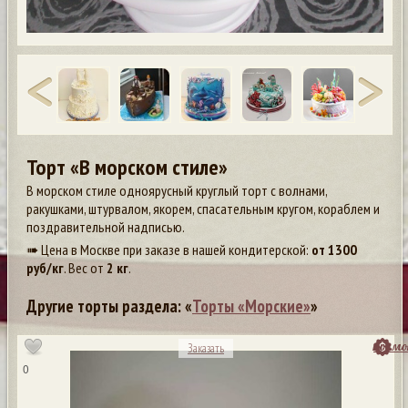
Торт «В морском стиле»
В морском стиле одноярусный круглый торт с волнами,
ракушками, штурвалом, якорем, спасательным кругом, кораблем и
поздравительной надписью.
➠ Цена в Москве при заказе в нашей кондитерской:
от
1300
руб/кг
. Вес от
2 кг
.
Другие торты раздела: «
Торты «Морские»
»
посмо
Заказать
0