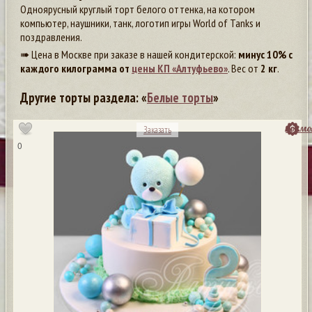
Одноярусный круглый торт белого оттенка, на котором
компьютер, наушники, танк, логотип игры World of Tanks и
поздравления.
➠ Цена в Москве при заказе в нашей кондитерской:
минус 10% с
каждого килограмма от
цены КП «Алтуфьево»
. Вес от
2 кг
.
Другие торты раздела: «
Белые торты
»
посмо
Заказать
0