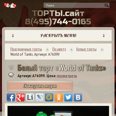
0
0
Т
О
Р
Т
Ы
.
с
а
й
т
8
(
4
9
5
)
7
4
4
-
0
1
6
5
⇓
РАСКРЫТЬ МЕНЮ
⇓
Праздничные торты
По цвету
Белые торты
World of Tanks. Артикул: А76099
Б
е
л
ы
й
т
о
р
т
«
W
o
r
l
d
o
f
T
a
n
k
s
»
Артикул: A76099.
Цена:
посмотреть
Заказать торт