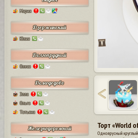
Мария
5
Дзержинский
Юлия
10
Долгопрудный
Олеся
2
Домодедово
Элла
63
Ольга
55
Татьяна
7
Торт «World o
Железнодорожный
Одноярусный круглый 