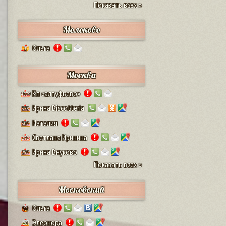
Показать всех »
Молоково
Ольга
1
Москва
Кп «алтуфьево»
4579
Ирина Biscotteria
378
Наталия
307
Светлана Иринина
222
Ирина Внуково
297
Показать всех »
Московский
Ольга
74
Элеонора
28