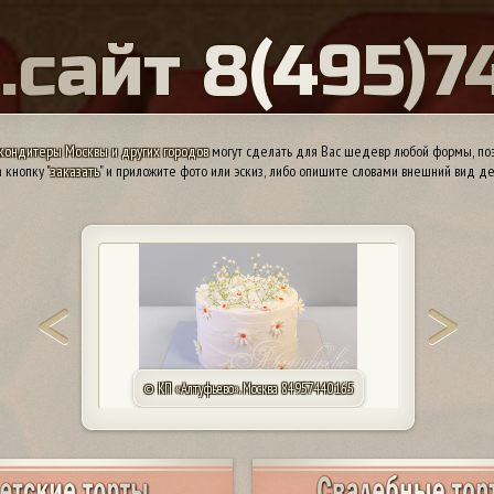
Ы
.
с
а
й
т
8
(
4
9
5
)
7
кондитеры Москвы и других городов
могут сделать для Вас шедевр любой формы, поэ
 кнопку "
заказать
" и приложите фото или эскиз, либо опишите словами внешний вид де
© КП «Алтуфьево». Москва 84957440165