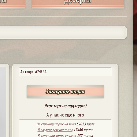
Артикул: A74544.
Заказать торт
Этот торт не подходит?
А у нас их еще много
На странице торты на заказ
52023
торта
В разделе детские торты
17480
тортов
В категории торты «танки»
137
тортов