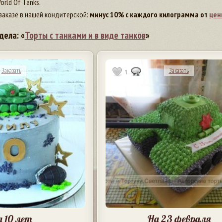
rld Of Tanks.
заказе в нашей кондитерской:
минус 10% с каждого килограмма от
цен
дела: «
Торты с танками и в виде танков
»
Заказать
Заказать
1
 10 лет
На 23 февраля