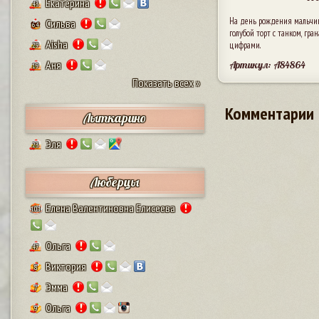
Екатерина
43
На день рождения мальчик
Сильва
64
голубой торт с танком, гр
Aisha
цифрами.
29
Аня
Артикул: A84864
19
Показать всех »
Комментарии
Лыткарино
Эля
23
Люберцы
Елена Валентиновна Елисеева
101
Ольга
47
Виктория
8
Эмма
7
Ольга
9