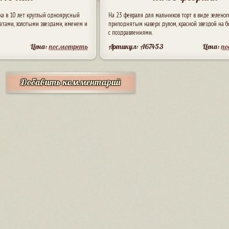
а в 10 лет круглый одноярусный
На 23 февраля для мальчиков торт в виде зеленого
анатами, золотыми звездами, именем и
приподнятым наверх дулом, красной звездой на б
с поздравлениями.
Цена:
посмотреть
Артикул: A67453
Цена:
п
Добавить комментарий