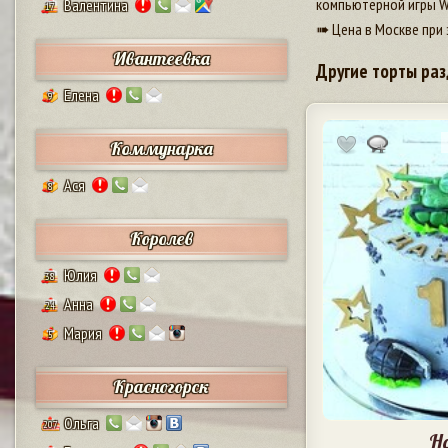
компьютерной игры Wo
Валентина
17
➠ Цена в Москве при 
Ивантеевка
Другие торты раз
Елена
9
Коммунарка
Ася
8
Королев
Юлия
38
Анна
24
Мария
5
Красногорск
Ольга
207
На