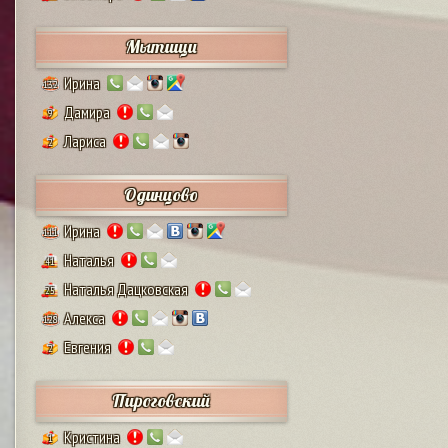
Мытищи
Ирина
132
Дамира
9
Лариса
2
Одинцово
Ирина
111
Наталья
41
Наталья Дацковская
25
Алекса
128
Евгения
2
Пироговский
Кристина
1