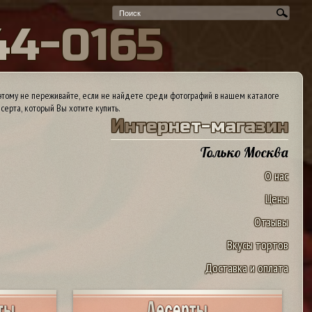
4
4
-
0
1
6
5
тому не переживайте, если не найдете среди фотографий в нашем каталоге
серта, который Вы хотите купить.
И
н
т
е
р
н
е
т
-
м
а
г
а
з
и
н
Только Москва
О нас
Цены
Отзывы
Вкусы тортов
Доставка и оплата