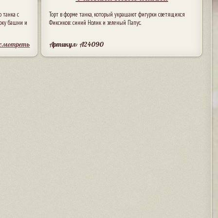
 танка с
Торт в форме танка, который украшают фигурки светящихся
оку башни и
Фиксиков: синий Нолик и зеленый Папус.
осмотреть
Артикул: A24090