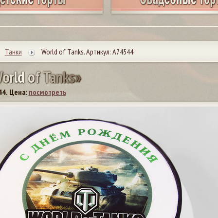
Танки
World of Tanks. Артикул: А74544
W
o
r
l
d
o
f
T
a
n
k
s
»
44.
Цена:
посмотреть