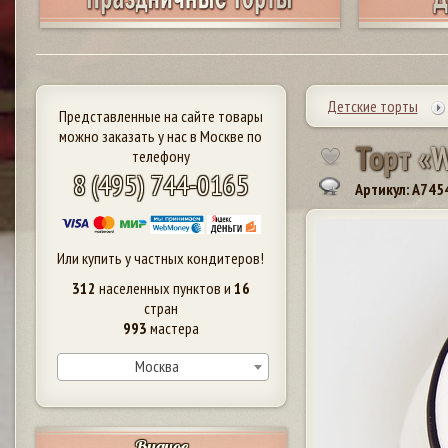
Детские торты
Представленные на сайте товары
можно заказать у нас в Москве по
Т
о
р
т
«
телефону
8 (495) 744-0165
Артикул: A745
Или купить у частных кондитеров!
312
населенных пунктов и
16
стран
993
мастера
Москва
Видное