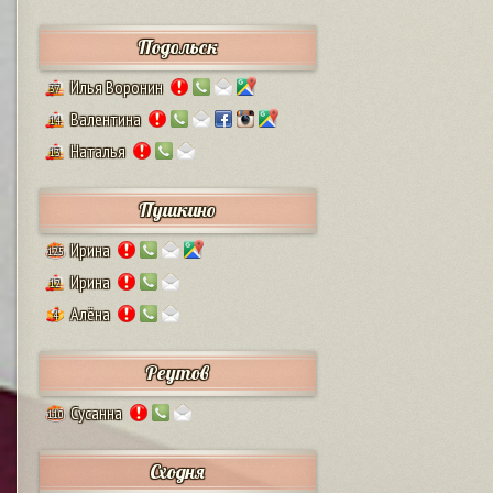
Подольск
Илья Воронин
37
Валентина
14
Наталья
13
Пушкино
Ирина
125
Ирина
12
Алёна
4
Реутов
Сусанна
110
Сходня