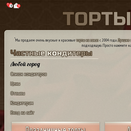
0
0
Т
О
Р
Т
*
Мы продаем очень вкусные и красивые
торты на заказ
с 2004 года.
Лучшие 
подходящую. Просто нажмите на
Ч
а
с
т
н
ы
е
к
о
н
д
и
т
е
р
ы
Любой город
Список кондитеров
Цены
Отзывы
Кондитерам
Вход на сайт