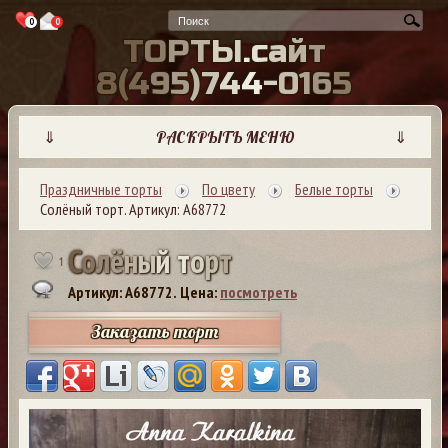
0
0
Т
О
Р
Т
Ы
.
с
а
й
т
8
(
4
9
5
)
7
4
4
-
0
1
6
5
⇓
РАСКРЫТЬ МЕНЮ
⇓
Праздничные торты
По цвету
Белые торты
Солёный торт. Артикул: А68772
С
о
л
ё
н
ы
й
т
о
р
т
1
Артикул: A68772.
Цена:
посмотреть
Заказать торт