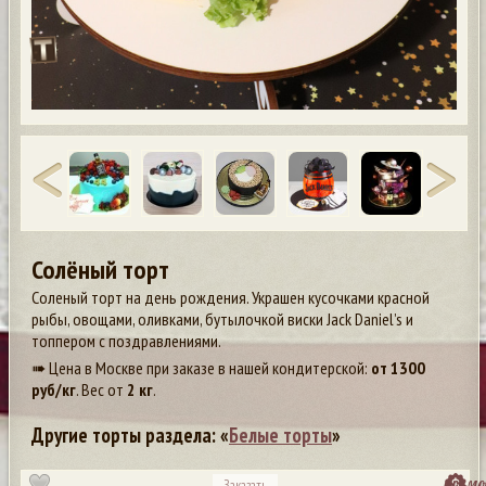
Солёный торт
Соленый торт на день рождения. Украшен кусочками красной
рыбы, овощами, оливками, бутылочкой виски Jack Daniel’s и
топпером с поздравлениями.
➠ Цена в Москве при заказе в нашей кондитерской:
от
1300
руб/кг
. Вес от
2 кг
.
Другие торты раздела: «
Белые торты
»
посмо
Заказать