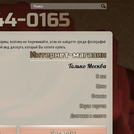
4
4
-
0
1
6
5
ормы, поэтому не переживайте, если не найдете среди фотографий
ий вид десерта, который Вы хотите купить.
И
н
т
е
р
н
е
т
-
м
а
г
а
з
и
н
Только Москва
О нас
Цены
Отзывы
Вкусы тортов
Доставка и оплата