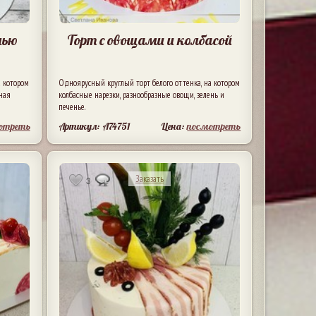
нью
Торт с овощами и колбасой
а котором
Одноярусный круглый торт белого оттенка, на котором
сная
колбасные нарезки, разнообразные овощи, зелень и
печенье.
отреть
Артикул: A74751
Цена:
посмотреть
Заказать
3