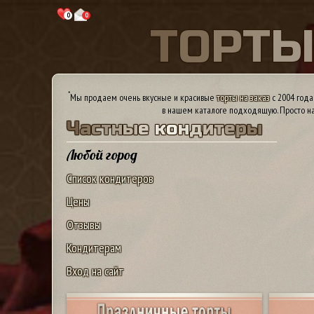
0
0
Т
О
Р
Т
*
Мы продаем очень вкусные и красивые
торты на заказ
с 2004 года
в нашем каталоге подходящую. Просто на
Ч
а
с
т
н
ы
е
к
о
н
д
и
т
е
р
ы
Любой город
Список кондитеров
Цены
Отзывы
Кондитерам
Вход на сайт