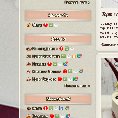
Показать всех »
Торт с
Молоково
Одноярусный к
Ольга
1
украшены мясн
овощей, петру
большой цвето
Москва
Артикул:
Кп «алтуфьево»
4579
Ирина Biscotteria
378
Наталия
4
307
Светлана Иринина
222
Ирина Внуково
297
Показать всех »
Московский
Ольга
74
Элеонора
28