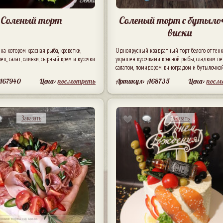
Соленый торт
Соленый торт с бутыло
виски
 на котором красная рыба, креветки,
Одноярусный квадратный торт белого оттенк
ец, салат, оливки, сырный крем и кусочки
украшен кусочками красной рыбы, сладким пе
салатом, помидором, виноградом и бутылочкой
A67940
Цена:
посмотреть
Артикул: A68735
Цена:
посм
Заказать
Заказать
1