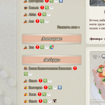
Екатерина
43
Сильва
64
Aisha
29
Ветчина, колб
Аня
19
многое другое
Показать всех »
сладкое, и сол
Лыткарино
Артикул:
Эля
23
7
Люберцы
Елена Валентиновна Елисеева
101
Ольга
47
Виктория
8
Эмма
7
Ольга
9