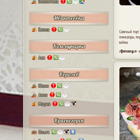
Валентина
17
Ивантеевка
Елена
9
Соленый торт,
помидоры, пер
лайма.
Коммунарка
Артикул: 
Ася
8
Королев
1
Юлия
38
Анна
24
Мария
5
Красногорск
Ольга
207