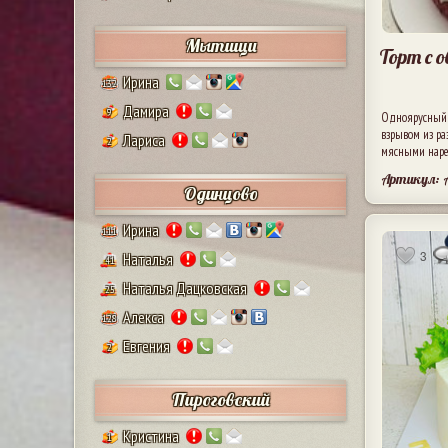
Мытищи
Торт с 
Ирина
132
Дамира
9
Одноярусный к
взрывом из р
Лариса
2
мясными наре
Артикул: 
Одинцово
Ирина
111
3
Наталья
41
Наталья Дацковская
25
Алекса
128
Евгения
2
Пироговский
Кристина
1