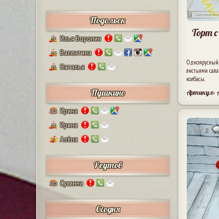
Подольск
Торт 
Илья Воронин
37
Валентина
14
Одноярусный к
Наталья
13
листьями сала
колбасы.
Пушкино
Артикул: 
Ирина
125
Ирина
12
2
Алёна
4
Реутов
Сусанна
110
Сходня