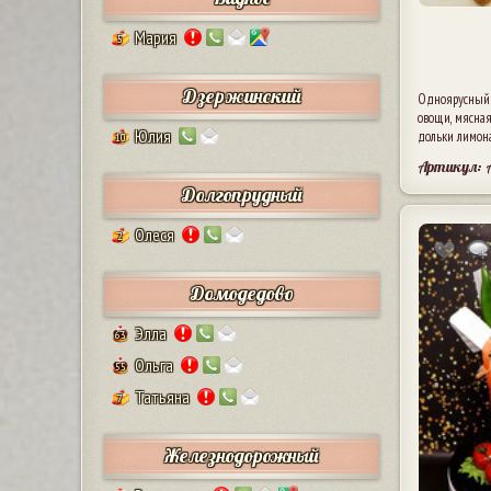
Мария
5
Дзержинский
Одноярусный к
овощи, мясная 
Юлия
дольки лимона
10
Артикул: 
Долгопрудный
Олеся
2
Домодедово
Элла
63
Ольга
55
Татьяна
7
Железнодорожный