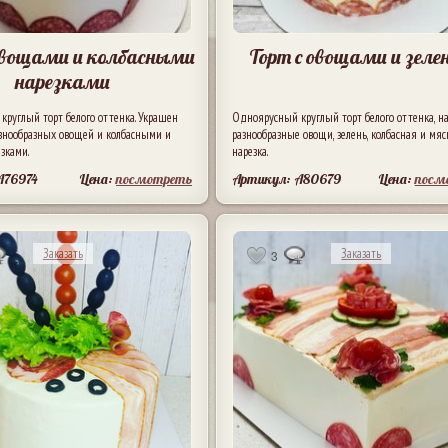
овощами и колбасными
Торт с овощами и зеле
нарезками
руглый торт белого оттенка. Украшен
Одноярусный круглый торт белого оттенка, н
азнообразных овощей и колбасными и
разнообразные овощи, зелень, колбасная и мя
зками.
нарезка.
A76974
Цена:
посмотреть
Артикул: A80679
Цена:
посм
Заказать
Заказать
3