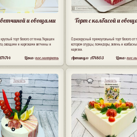
с ветчиной и овощами
Торт с колбасой и ово
руглый торт белого оттенка. Украшен
Одноярусный прямоугольный торт белого отт
та, овощами и нарезками ветчины и
котором огурцы, помидоры, зелень и колбасн
нарезки.
A74744
Цена:
посмотреть
Артикул: A74803
Цена:
посм
Заказать
Заказать
1