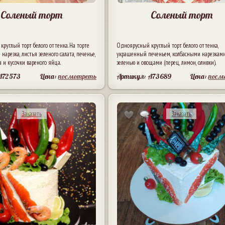
Соленый торт
Соленый торт
руглый торт белого оттенка. На торте
Одноярусный круглый торт белого оттенка,
нарезка, листья зеленого салата, печенье,
украшенный печеньем, колбасными нарезками
 и кусочки вареного яйца.
зеленью и овощами (перец, лимон, оливки).
A72573
Цена:
посмотреть
Артикул: A73689
Цена:
посм
Заказать
Заказать