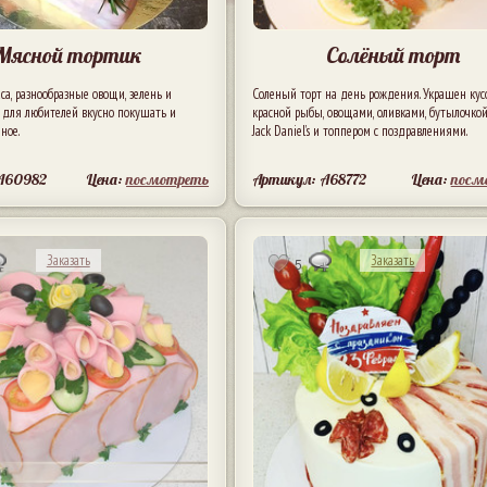
Мясной тортик
Солёный торт
аса, разнообразные овощи, зелень и
Соленый торт на день рождения. Украшен ку
 для любителей вкусно покушать и
красной рыбы, овощами, оливками, бутылочкой
еное.
Jack Daniel’s и топпером с поздравлениями.
 A60982
Цена:
посмотреть
Артикул: A68772
Цена:
посм
Заказать
Заказать
5