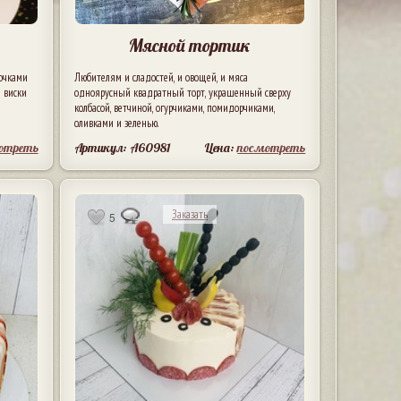
Мясной тортик
сочками
Любителям и сладостей, и овощей, и мяса
 виски
одноярусный квадратный торт, украшенный сверху
колбасой, ветчиной, огурчиками, помидорчиками,
оливками и зеленью.
отреть
Артикул: A60981
Цена:
посмотреть
Заказать
5