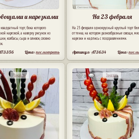
 овощами и нарезками
На 23 февраля
вадратный торт, бока которого
На 23 февраля одноярусный круглый торт бел
ой нарезкой, а наверху рисунок из
оттенка, на котором разнообразные овощи, мя
шки, колбасы, сыра и оливок, словно
нарезки и надпись с поздравлениями.
к.
 A73356
Цена:
посмотреть
Артикул: A73634
Цена:
посм
Заказать
Заказать
3