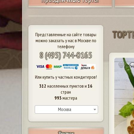
Т
О
Р
Т
Представленные на сайте товары
можно заказать у нас в Москве по
телефону
8 (495) 744-0165
8
Или купить у частных кондитеров!
312
населенных пунктов и
16
стран
993
мастера
Москва
Видное