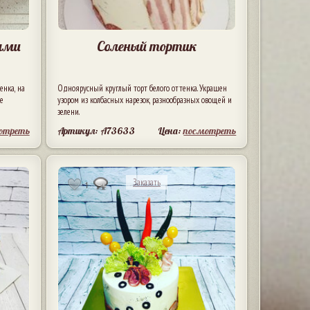
щами
Соленый тортик
енка, на
Одноярусный круглый торт белого оттенка. Украшен
ые
узором из колбасных нарезок, разнообразных овощей и
зелени.
отреть
Артикул: A73633
Цена:
посмотреть
Заказать
1