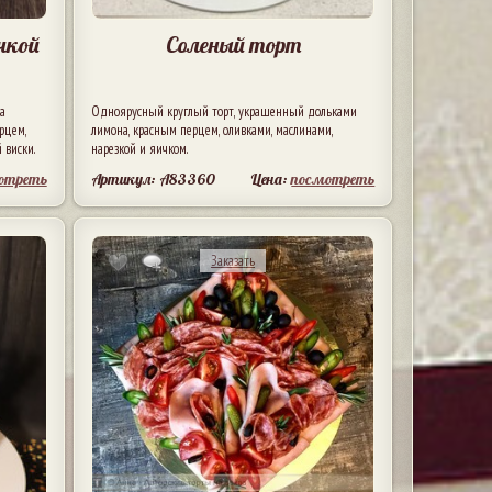
чкой
Соленый торт
а
Одноярусный круглый торт, украшенный дольками
рцем,
лимона, красным перцем, оливками, маслинами,
 виски.
нарезкой и яичком.
отреть
Артикул: A83360
Цена:
посмотреть
Заказать