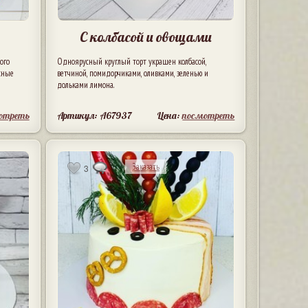
С колбасой и овощами
ого
Одноярусный круглый торт украшен колбасой,
сные
ветчиной, помидорчиками, оливками, зеленью и
дольками лимона.
отреть
Артикул: A67937
Цена:
посмотреть
Заказать
3