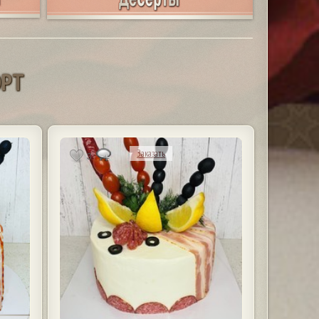
О
Р
Т
Заказать
3