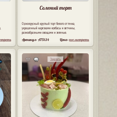
Соленый торт
Одноярусный круглый торт белого оттенка,
,
украшенный нарезками колбасы и ветчины,
разнообразными овощами и зеленью.
отреть
Артикул: A75134
Цена:
посмотреть
Заказать