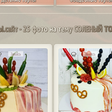
Ы
.
с
а
й
т
-
2
5
ф
о
т
о
н
а
т
е
м
у
С
О
Л
Е
Н
Ы
Й
Т
Заказать
Заказать
3