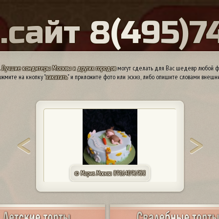
Ы
.
с
а
й
т
8
(
4
9
5
)
7
.
Лучшие кондитеры Москвы и других городов
могут сделать для Вас шедевр любой ф
жмите на кнопку "
заказать
" и приложите фото или эскиз, либо опишите словами внешн
© Мария. Москва 89164096958