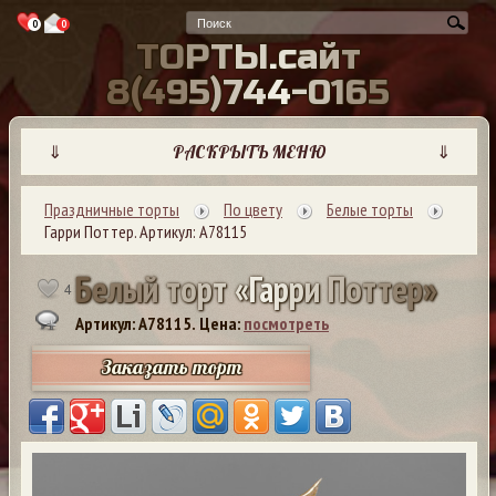
0
0
Т
О
Р
Т
Ы
.
с
а
й
т
8
(
4
9
5
)
7
4
4
-
0
1
6
5
⇓
РАСКРЫТЬ МЕНЮ
⇓
Праздничные торты
По цвету
Белые торты
Гарри Поттер. Артикул: А78115
Б
е
л
ы
й
т
о
р
т
«
Г
а
р
р
и
П
о
т
т
е
р
»
4
Артикул: A78115.
Цена:
посмотреть
Заказать торт