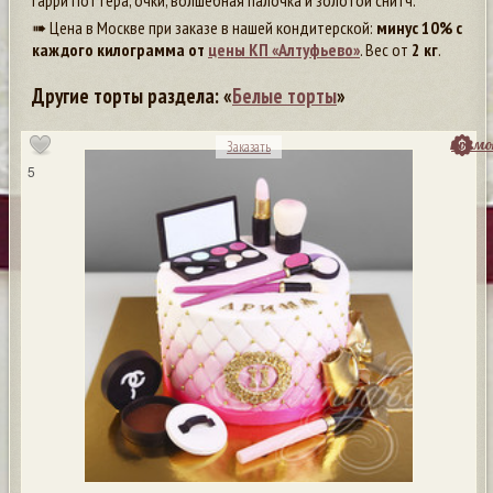
Гарри Поттера, очки, волшебная палочка и золотой снитч.
➠ Цена в Москве при заказе в нашей кондитерской:
минус 10% с
каждого килограмма от
цены КП «Алтуфьево»
. Вес от
2 кг
.
Другие торты раздела: «
Белые торты
»
посмо
Заказать
5