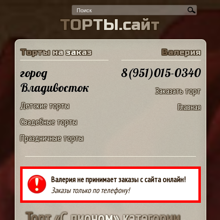
Т
О
Р
Т
Ы
.
с
а
й
т
Т
о
р
т
ы
н
а
з
а
к
а
з
В
а
л
е
р
и
я
город
8(951)015-0340
Владивосток
Заказать торт
Детские торты
Главная
Свадебные торты
Праздничные торты
Валерия не принимает заказы с сайта онлайн!
Заказы только по телефону!
Т
о
р
т
«
С
п
и
о
н
о
м
»
к
а
т
е
г
о
р
и
и