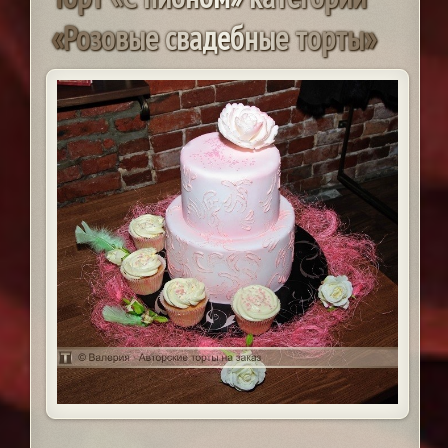
«
Р
о
з
о
в
ы
е
с
в
а
д
е
б
н
ы
е
т
о
р
т
ы
»